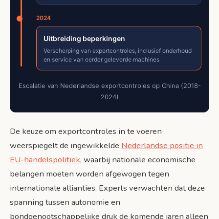
2024
Uitbreiding beperkingen
Verscherping van exportcontroles, inclusief onderhoud
en service van eerder geleverde machines
Escalatie van Nederlandse exportcontroles op China (2018-
2024)
De keuze om exportcontroles in te voeren
weerspiegelt de ingewikkelde
Nederlandse positie in
EU-handelspolitiek
, waarbij nationale economische
belangen moeten worden afgewogen tegen
internationale allianties. Experts verwachten dat deze
spanning tussen autonomie en
bondgenootschappelijke druk de komende jaren alleen