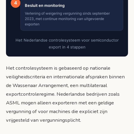
4
Besluit en monitoring
Verlening of weigering vergunning sinds september
2023, met continue monitoring van uitgevoerde
exporten
Het Nederlandse controlesysteem voor semiconductor
export in 4 stappen
Het controlesysteem is gebaseerd op nationale
veiligheidscriteria en internationale afspraken binnen
de Wassenaar Arrangement, een multilateraal
exportcontroleregime. Nederlandse bedrijven zoals
ASML mogen alleen exporteren met een geldige
vergunning of voor machines die expliciet zijn
vrijgesteld van vergunningsplicht.