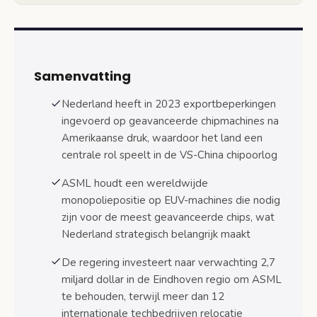
Marktdominantie en geopolitieke
gevolgen
Exportbeperkingen China: Nederlandse
besluitvorming onder Amerikaanse druk
Samenvatting
Invoering exportcontroles 2023
Nederland heeft in 2023 exportbeperkingen
Gevolgen voor ASML en Chinese klanten
ingevoerd op geavanceerde chipmachines na
Nederlandse hightechsector beleid: investering
Amerikaanse druk, waardoor het land een
versus relocatiedreiging
centrale rol speelt in de VS-China chipoorlog
2,7 miljard dollar investering Brainport
Eindhoven
ASML houdt een wereldwijde
monopoliepositie op EUV-machines die nodig
Bedrijven overwegen vertrek uit
zijn voor de meest geavanceerde chips, wat
Nederland
Nederland strategisch belangrijk maakt
Gevolgen chipoorlog voor Nederlandse
De regering investeert naar verwachting 2,7
bedrijven en economie
miljard dollar in de Eindhoven regio om ASML
Economische impact exportbeperkingen
te behouden, terwijl meer dan 12
internationale techbedrijven relocatie