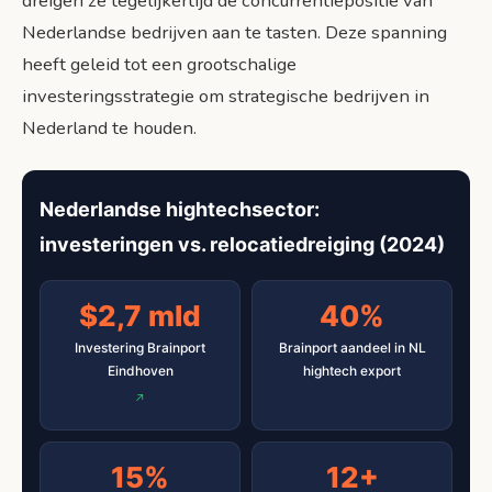
dreigen ze tegelijkertijd de concurrentiepositie van
Nederlandse bedrijven aan te tasten. Deze spanning
heeft geleid tot een grootschalige
investeringsstrategie om strategische bedrijven in
Nederland te houden.
Nederlandse hightechsector:
investeringen vs. relocatiedreiging (2024)
$2,7 mld
40%
Investering Brainport
Brainport aandeel in NL
Eindhoven
hightech export
15%
12+