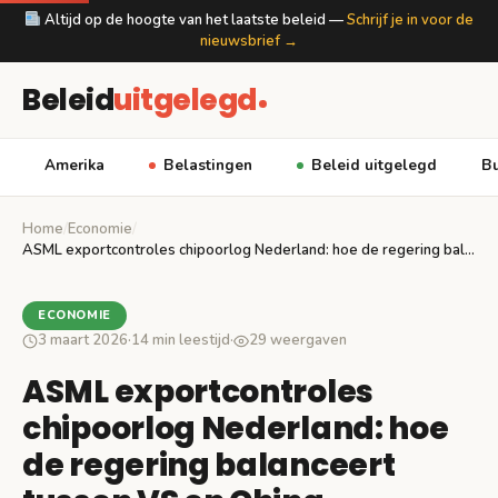
Altijd op de hoogte van het laatste beleid —
Schrijf je in voor de
nieuwsbrief →
Beleid
uitgelegd
Amerika
Belastingen
Beleid uitgelegd
Bu
Home
/
Economie
/
ASML exportcontroles chipoorlog Nederland: hoe de regering balanceert…
ECONOMIE
3 maart 2026
·
14 min leestijd
·
29 weergaven
ASML exportcontroles
chipoorlog Nederland: hoe
de regering balanceert