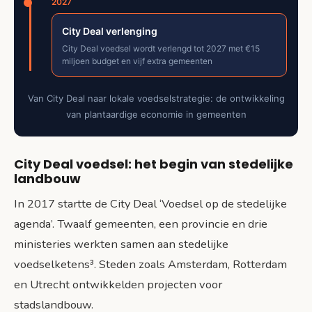
2027
City Deal verlenging
City Deal voedsel wordt verlengd tot 2027 met €15
miljoen budget en vijf extra gemeenten
Van City Deal naar lokale voedselstrategie: de ontwikkeling
van plantaardige economie in gemeenten
City Deal voedsel: het begin van stedelijke
landbouw
In 2017 startte de City Deal ‘Voedsel op de stedelijke
agenda’. Twaalf gemeenten, een provincie en drie
ministeries werkten samen aan stedelijke
voedselketens³. Steden zoals Amsterdam, Rotterdam
en Utrecht ontwikkelden projecten voor
stadslandbouw.