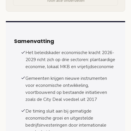
Toon alle onderdelen
stimuleren
MKB-ondersteuning: minder regeldruk, meer
digitalisering
Actieagenda mkb-dienstverlening: wat
verandert er?
Samenvatting
European Digital Innovation Hubs:
Het beleidskader economische kracht 2026-
Europese hulp voor het MKB
2029 richt zich op drie sectoren: plantaardige
Smart Industry: digitalisering voor
economie, lokaal MKB en vrijetijdseconomie
iedereen
Gemeenten krijgen nieuwe instrumenten
Vrijetijdseconomie: toerisme en cultuur als
voor economische ontwikkeling,
economische motor
voortbouwend op bestaande initiatieven
Toerisme: van massa naar kwaliteit
zoals de City Deal voedsel uit 2017
Culturele en creatieve industrie
De timing sluit aan bij gematigde
economische groei en uitgestelde
Balans tussen groei en leefbaarheid
bedrijfsinvesteringen door internationale