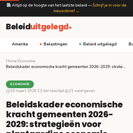
Altijd op de hoogte van het laatste beleid —
Schrijf je in voor de
nieuwsbrief →
Beleid
uitgelegd
Amerika
Belastingen
Beleid uitgelegd
Bu
Home
/
Economie
/
Beleidskader economische kracht gemeenten 2026-2029: strategieën voor plantaardige…
ECONOMIE
10 maart 2026
·
12 min leestijd
·
21 weergaven
Beleidskader economische
kracht gemeenten 2026-
2029: strategieën voor