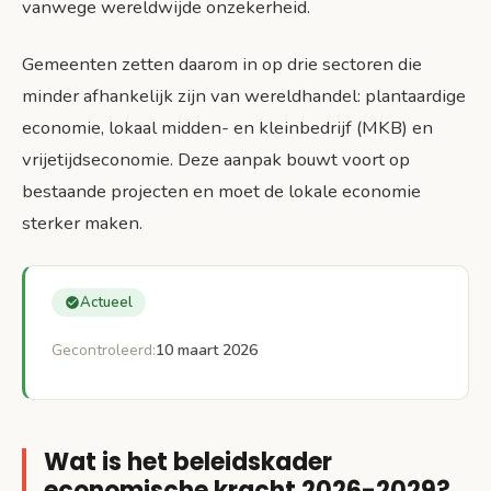
Uitdagingen en risico’s
vanwege wereldwijde onzekerheid.
Succesfactoren
Gemeenten zetten daarom in op drie sectoren die
minder afhankelijk zijn van wereldhandel: plantaardige
Bronnen
economie, lokaal midden- en kleinbedrijf (MKB) en
vrijetijdseconomie. Deze aanpak bouwt voort op
bestaande projecten en moet de lokale economie
sterker maken.
Actueel
Gecontroleerd:
10 maart 2026
Wat is het beleidskader
economische kracht 2026-2029?