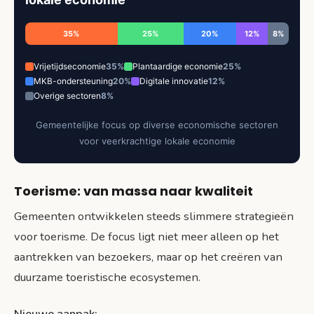
35%
25%
20%
12%
8%
Vrijetijdseconomie
35%
Plantaardige economie
25%
MKB-ondersteuning
20%
Digitale innovatie
12%
Overige sectoren
8%
Gemeentelijke focus op diverse economische sectoren
voor veerkrachtige lokale economie
Toerisme: van massa naar kwaliteit
Gemeenten ontwikkelen steeds slimmere strategieën
voor toerisme. De focus ligt niet meer alleen op het
aantrekken van bezoekers, maar op het creëren van
duurzame toeristische ecosystemen.
Nieuwe aanpak: