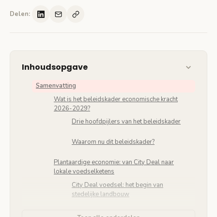
Delen:
Inhoudsopgave
Samenvatting
Wat is het beleidskader economische kracht
2026-2029?
Drie hoofdpijlers van het beleidskader
Waarom nu dit beleidskader?
Plantaardige economie: van City Deal naar
lokale voedselketens
City Deal voedsel: het begin van
stedelijke landbouw
Hoe gemeenten lokale voedselketens