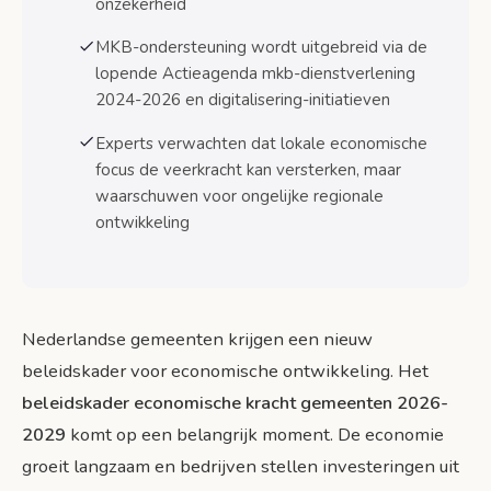
onzekerheid
Financiering en instrumenten: hoe gemeenten
ondersteunen
MKB-ondersteuning wordt uitgebreid via de
Subsidies en belastingvoordelen
lopende Actieagenda mkb-dienstverlening
2024-2026 en digitalisering-initiatieven
Niet-financiële ondersteuning
Experts verwachten dat lokale economische
Publiek-private samenwerking
focus de veerkracht kan versterken, maar
waarschuwen voor ongelijke regionale
Monitoring en evaluatie
ontwikkeling
Wat betekent dit voor ondernemers en burgers?
Voor ondernemers
Voor burgers
Nederlandse gemeenten krijgen een nieuw
beleidskader voor economische ontwikkeling. Het
Praktische tips
beleidskader economische kracht gemeenten 2026-
Toekomstperspectief: uitdagingen en kansen
2029
komt op een belangrijk moment. De economie
Kansen voor gemeenten
groeit langzaam en bedrijven stellen investeringen uit