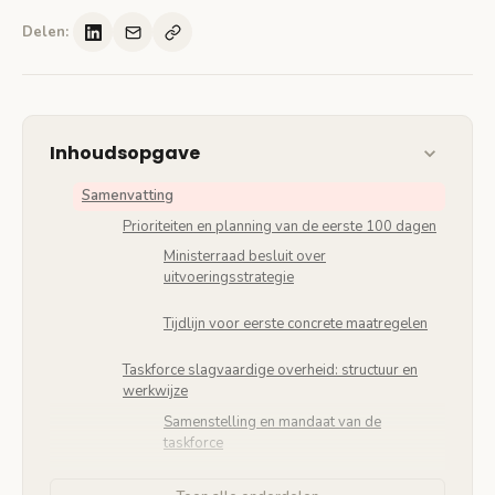
Delen:
Inhoudsopgave
Samenvatting
Prioriteiten en planning van de eerste 100 dagen
Ministerraad besluit over
uitvoeringsstrategie
Tijdlijn voor eerste concrete maatregelen
Taskforce slagvaardige overheid: structuur en
werkwijze
Samenstelling en mandaat van de
taskforce
Eerste hervormingsprojecten in uitvoering