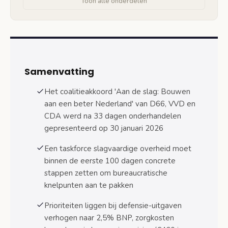
Toon alle onderdelen
Eerste concrete beleidsmaatregelen per
ministerie
Onderwijs: telefoonverbod en
stagevergoeding
Samenvatting
Defensie: verhoogde uitgaven naar
NAVO-norm
Het coalitieakkoord 'Aan de slag: Bouwen
aan een beter Nederland' van D66, VVD en
Zorg: eigen risico en kostenbeheersing
CDA werd na 33 dagen onderhandelen
Asiel en migratie: eerste ministeriele
gepresenteerd op 30 januari 2026
toespraak
Een taskforce slagvaardige overheid moet
Coördinatie en monitoring van de uitvoering
binnen de eerste 100 dagen concrete
Ministerraad-procedures voor
stappen zetten om bureaucratische
coalitiebeleid
knelpunten aan te pakken
Voortgangsrapportages en
Prioriteiten liggen bij defensie-uitgaven
evaluatiemomenten
verhogen naar 2,5% BNP, zorgkosten