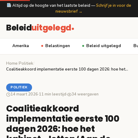
Altijd op de hoogte van het laatste beleid —
Schrijf je in voor de
nieuwsbrief →
Beleid
uitgelegd
Amerika
Belastingen
Beleid uitgelegd
Bu
Home
/
Politiek
/
Coalitieakkoord implementatie eerste 100 dagen 2026: hoe het…
POLITIEK
14 maart 2026
·
11 min leestijd
·
34 weergaven
Coalitieakkoord
implementatie eerste 100
dagen 2026: hoe het