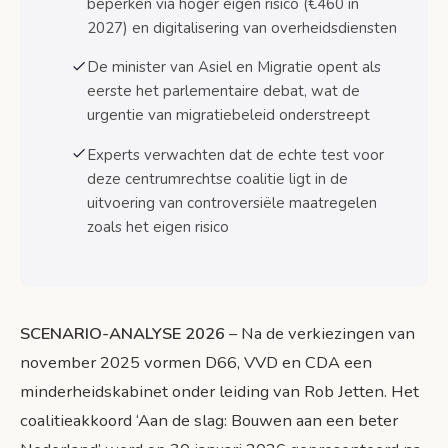
beperken via hoger eigen risico (€460 in
Uitdagingen en risico’s bij de implementatie
2027) en digitalisering van overheidsdiensten
Minderheidspositie en parlementaire
steun
De minister van Asiel en Migratie opent als
eerste het parlementaire debat, wat de
Uitvoerbaarheid en capaciteit ministeries
urgentie van migratiebeleid onderstreept
Budgettaire risico’s en economische
Experts verwachten dat de echte test voor
context
deze centrumrechtse coalitie ligt in de
uitvoering van controversiële maatregelen
Verwachtingen voor de komende maanden
zoals het eigen risico
Bronnen
SCENARIO-ANALYSE 2026
– Na de verkiezingen van
november 2025 vormen D66, VVD en CDA een
minderheidskabinet onder leiding van Rob Jetten. Het
coalitieakkoord ‘Aan de slag: Bouwen aan een beter