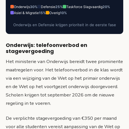
Onderwijs
30%
Defensie
25%
Taskforce Slagvaardig
20%
Asiel & Migratie
15%
Overig
10%
Onderwijs en Defensie krijgen prioriteit in de eerste fase
Onderwijs: telefoonverbod en
stagevergoeding
Het ministerie van Onderwijs bereidt twee prominente
maatregelen voor. Het telefoonverbod in de klas wordt
via een wijziging van de Wet op het primair onderwijs
en de Wet op het voortgezet onderwijs doorgevoerd.
Scholen krijgen tot september 2026 om de nieuwe
regeling in te voeren.
De verplichte stagevergoeding van €350 per maand
voor alle studenten vereist aanpassing van de Wet op