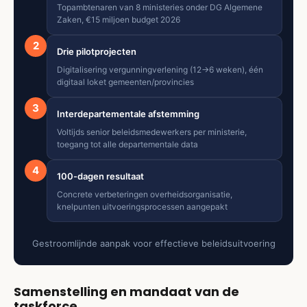
Topambtenaren van 8 ministeries onder DG Algemene
Zaken, €15 miljoen budget 2026
2
Drie pilotprojecten
Digitalisering vergunningverlening (12→6 weken), één
digitaal loket gemeenten/provincies
3
Interdepartementale afstemming
Voltijds senior beleidsmedewerkers per ministerie,
toegang tot alle departementale data
4
100-dagen resultaat
Concrete verbeteringen overheidsorganisatie,
knelpunten uitvoeringsprocessen aangepakt
Gestroomlijnde aanpak voor effectieve beleidsuitvoering
Samenstelling en mandaat van de
taskforce