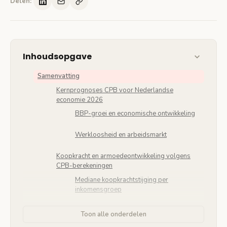
Delen:
Inhoudsopgave
Samenvatting
Kernprognoses CPB voor Nederlandse
economie 2026
BBP-groei en economische ontwikkeling
Werkloosheid en arbeidsmarkt
Koopkracht en armoedeontwikkeling volgens
CPB-berekeningen
Mediane koopkrachtstijging per
inkomensgroep
Armoedecijfers en kinderarmoede
Toon alle onderdelen