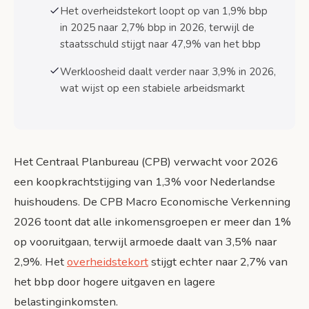
Gevolgen voor verschillende
Het overheidstekort loopt op van 1,9% bbp
inkomensgroepen
in 2025 naar 2,7% bbp in 2026, terwijl de
staatsschuld stijgt naar 47,9% van het bbp
Onzekerheden en risicofactoren
Werkloosheid daalt verder naar 3,9% in 2026,
Conclusie en vooruitblik
wat wijst op een stabiele arbeidsmarkt
Belangrijkste aandachtspunten
Actiepunten voor huishoudens
Bronnen
Het Centraal Planbureau (CPB) verwacht voor 2026
een koopkrachtstijging van 1,3% voor Nederlandse
huishoudens. De CPB Macro Economische Verkenning
2026 toont dat alle inkomensgroepen er meer dan 1%
op vooruitgaan, terwijl armoede daalt van 3,5% naar
2,9%. Het
overheidstekort
stijgt echter naar 2,7% van
het bbp door hogere uitgaven en lagere
belastinginkomsten.