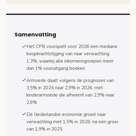
Overheidsfinanciën en EMU-schuldontwikkeling
Begrotingstekort en uitgavenontwikkeling
Staatsschuld en Europese normen
Samenvatting
Inflatie en prijsontwikkeling in 2026
Het CPB voorspelt voor 2026 een mediane
Sectorale ontwikkelingen en
koopkrachtstijging van naar verwachting
arbeidsmarktdynamiek
1,3%, waarbij alle inkomensgroepen meer
Arbeidsmarktdynamiek per sector
dan 1% vooruitgang boeken
Productiviteitsontwikkeling
Armoede daalt volgens de prognoses van
3,5% in 2024 naar 2,9% in 2026, met
Regionale economische verschillen
kinderarmoede die afneemt van 2,9% naar
Stedelijke vs. landelijke gebieden
2,6%
Infrastructuur en bereikbaarheid
De Nederlandse economie groeit naar
verwachting met 1,5% in 2026, na een groei
Betekenis CPB-prognoses voor Nederlandse
van 1,9% in 2025
huishoudens