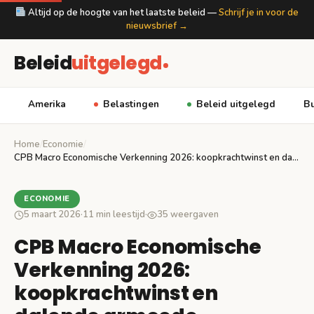
Altijd op de hoogte van het laatste beleid —
Schrijf je in voor de
nieuwsbrief →
Beleid
uitgelegd
Amerika
Belastingen
Beleid uitgelegd
Bu
Home
/
Economie
/
CPB Macro Economische Verkenning 2026: koopkrachtwinst en dalende…
ECONOMIE
5 maart 2026
·
11 min leestijd
·
35 weergaven
CPB Macro Economische
Verkenning 2026:
koopkrachtwinst en