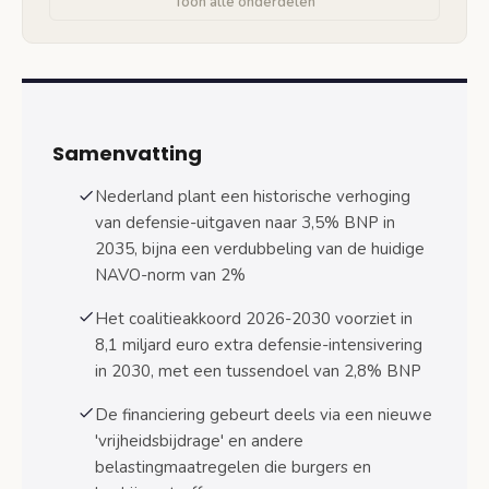
Toon alle onderdelen
Vergelijking met andere NAVO-landen
Financiering extra defensie-uitgaven:
vrijheidsbijdrage en andere bronnen
Wat is de vrijheidsbijdrage
Samenvatting
Aanvullende financieringsbronnen
Nederland plant een historische verhoging
van defensie-uitgaven naar 3,5% BNP in
Impact op overheidsfinanciën
2035, bijna een verdubbeling van de huidige
NAVO-norm van 2%
Militaire steun Oekraïne en internationale context
Budget voor Oekraïne-steun 2025-2026
Het coalitieakkoord 2026-2030 voorziet in
8,1 miljard euro extra defensie-intensivering
Geopolitieke ontwikkelingen en NAVO-
in 2030, met een tussendoel van 2,8% BNP
druk
De financiering gebeurt deels via een nieuwe
Veelgestelde vragen over Nederlandse
defensie-uitgaven
'vrijheidsbijdrage' en andere
belastingmaatregelen die burgers en
Veelgestelde vragen