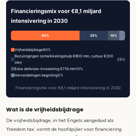
Financieringsmix voor €8,1 miljard
intensivering in 2030
60%
25%
10%
Vrijheidsbijdrage
60%
Bezuinigingen (ontwikkelingshulp €800 mln, cultuur €200
25%
mln)
Extra defensie-investering €716 mln
10%
Herverdelingen begroting
5%
Financieringsmix voor €8,1 miljard intensivering in 2030
Wat is de vrijheidsbijdrage
De vrijheidsbijdrage, in het Engels aangeduid als
‘freedom tax’, vormt de hoofdpijler voor financiering