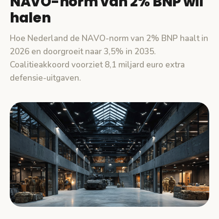
NAVO-norm van 2% BNP wil
halen
Hoe Nederland de NAVO-norm van 2% BNP haalt in
2026 en doorgroeit naar 3,5% in 2035.
Coalitieakkoord voorziet 8,1 miljard euro extra
defensie-uitgaven.