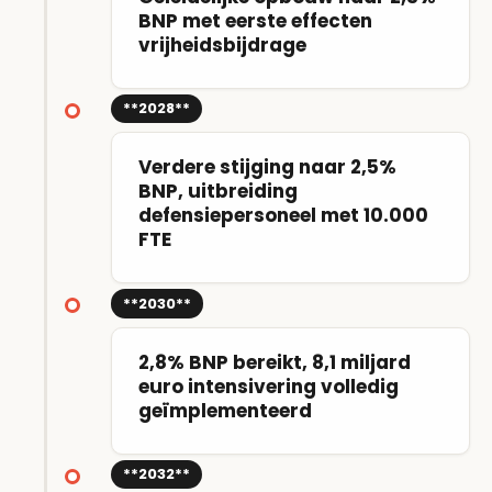
BNP met eerste effecten
vrijheidsbijdrage
**2028**
Verdere stijging naar 2,5%
BNP, uitbreiding
defensiepersoneel met 10.000
FTE
**2030**
2,8% BNP bereikt, 8,1 miljard
euro intensivering volledig
geïmplementeerd
**2032**