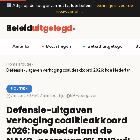
Altijd op de hoogte van het laatste beleid —
Schrijf je in voor de
nieuwsbrief →
Beleid
uitgelegd
Amerika
Belastingen
Beleid uitgelegd
Bu
Home
/
Politiek
/
Defensie-uitgaven verhoging coalitieakkoord 2026: hoe Nederland de NAVO-norm…
POLITIEK
7 maart 2026
·
12 min leestijd
·
59 weergaven
Defensie-uitgaven
verhoging coalitieakkoord
2026: hoe Nederland de