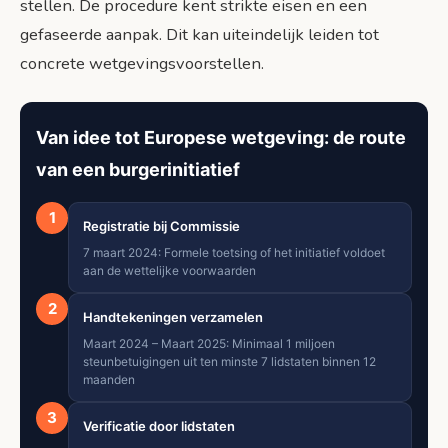
stellen. De procedure kent strikte eisen en een
gefaseerde aanpak. Dit kan uiteindelijk leiden tot
concrete wetgevingsvoorstellen.
Van idee tot Europese wetgeving: de route
van een burgerinitiatief
1
Registratie bij Commissie
7 maart 2024: Formele toetsing of het initiatief voldoet
aan de wettelijke voorwaarden
2
Handtekeningen verzamelen
Maart 2024 – Maart 2025: Minimaal 1 miljoen
steunbetuigingen uit ten minste 7 lidstaten binnen 12
maanden
3
Verificatie door lidstaten