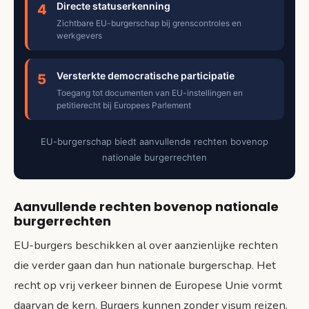
Directe statuserkenning
4
Zichtbare EU-burgerschap bij grenscontroles en
werkgevers
Versterkte democratische participatie
5
Toegang tot documenten van EU-instellingen en
petitierecht bij Europees Parlement
EU-burgerschap biedt aanvullende rechten bovenop
nationale burgerrechten
Aanvullende rechten bovenop nationale
burgerrechten
EU-burgers beschikken al over aanzienlijke rechten
die verder gaan dan hun nationale burgerschap. Het
recht op vrij verkeer binnen de Europese Unie vormt
daarvan de kern. Burgers kunnen zonder visum reizen,