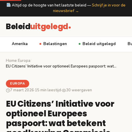
Altijd op de hoogte van het laatste beleid —
Schrijf je in voor de
nieuwsbrief →
Beleid
uitgelegd
Amerika
Belastingen
Beleid uitgelegd
Bu
Home
/
Europa
/
EU Citizens’ Initiative voor optioneel Europees paspoort: wat…
EUROPA
7 maart 2026
·
15 min leestijd
·
30 weergaven
EU Citizens’ Initiative voor
optioneel Europees
paspoort: wat betekent