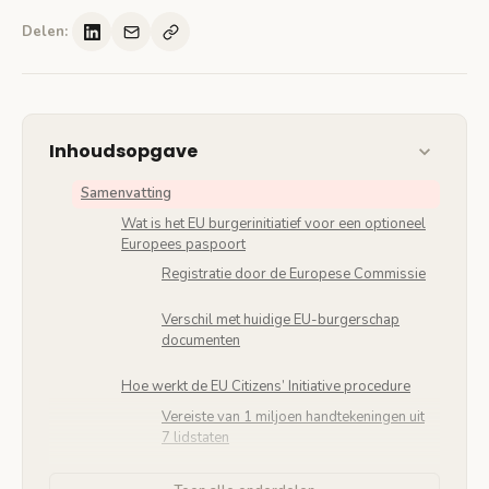
Delen:
Inhoudsopgave
Samenvatting
Wat is het EU burgerinitiatief voor een optioneel
Europees paspoort
Registratie door de Europese Commissie
Verschil met huidige EU-burgerschap
documenten
Hoe werkt de EU Citizens’ Initiative procedure
Vereiste van 1 miljoen handtekeningen uit
7 lidstaten
Van registratie naar wetgevingsvoorstel