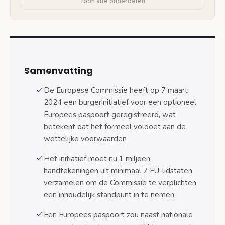
Toon alle onderdelen
Mogelijke voordelen en rechten van een
Europees paspoort
Aanvullende rechten bovenop nationale
burgerrechten
Samenvatting
Consulaire bescherming en vrij verkeer
De Europese Commissie heeft op 7 maart
Nederlandse positie en dubbele nationaliteit
2024 een burgerinitiatief voor een optioneel
Huidige Nederlandse wetgeving over
Europees paspoort geregistreerd, wat
dubbele nationaliteit
betekent dat het formeel voldoet aan de
wettelijke voorwaarden
Nederlandse politieke standpunten
Het initiatief moet nu 1 miljoen
Mogelijke blokkade door lidstaten
handtekeningen uit minimaal 7 EU-lidstaten
Vervolgstappen en tijdlijn van het initiatief
verzamelen om de Commissie te verplichten
een inhoudelijk standpunt in te nemen
Technische implementatie-uitdagingen
Een Europees paspoort zou naast nationale
Conclusie en vervolgstappen