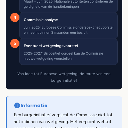
Maart – Juni 2025: Nationale autoriteiten controleren de
geldigheid van de handtekeningen
4
Commissie analyse
Juni 2025: Europese Commissie onderzoekt het voorstel
en neemt binnen 3 maanden een besluit
5
Eventueel wetgevingsvoorstel
2025-2027: Bij positief oordeel kan de Commissie
nieuwe wetgeving voorstellen
Van idee tot Europese wetgeving: de route van een
burgerinitiatief
Informatie
Een burgerinitiatief verplicht de Commissie niet tot
het indienen van wetgeving. Het verplicht wel tot