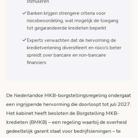
stimuleren
Wat betekent dit voor de toekomst van MKB-
Banken krijgen strengere criteria voor
financiering?
risicobeoordeling, wat mogelijk de toegang
Tweedeling in de kredietmarkt
tot gegarandeerde kredieten beperkt
Wat gebeurt er na 2027?
Experts verwachten dat de hervorming de
kredietverlening diversifieert en risico's beter
Lessen uit het buitenland
spreidt over bancaire en non-bancaire
financiers
Concrete tips voor ondernemers
Voor bestaande ondernemers
Voor startende ondernemers
De Nederlandse MKB-borgstellingsregeling ondergaat
Voor bedrijven met nieuwe technologie
een ingrijpende hervorming die doorloopt tot juli 2027.
Het kabinet heeft besloten de Borgstelling MKB-
Conclusie: kansen en uitdagingen tot 2027
kredieten (BMKB) – een regeling waarbij de overheid
Bronnen
gedeeltelijk garant staat voor bedrijfsleningen – te