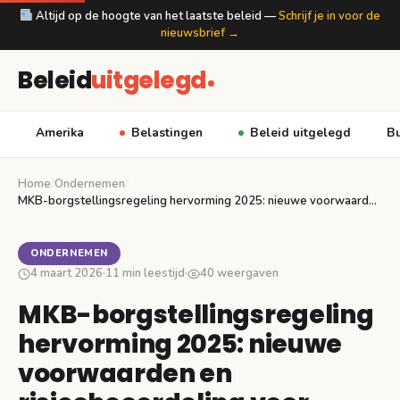
Altijd op de hoogte van het laatste beleid —
Schrijf je in voor de
nieuwsbrief →
Beleid
uitgelegd
Amerika
Belastingen
Beleid uitgelegd
Bu
Home
/
Ondernemen
/
MKB-borgstellingsregeling hervorming 2025: nieuwe voorwaarden en risicobeoordeling voor…
ONDERNEMEN
4 maart 2026
·
11 min leestijd
·
40 weergaven
MKB-borgstellingsregeling
hervorming 2025: nieuwe
voorwaarden en