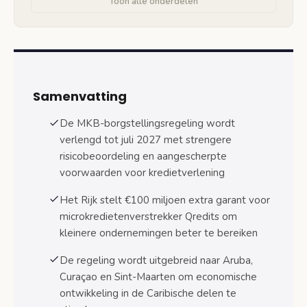
Toon alle onderdelen
Impact op verschillende sectoren
Qredits krijgt €100 miljoen extra: kans voor
kleine ondernemers
Wat doet Qredits anders?
Samenvatting
Snellere procedures bij microkrediet
De MKB-borgstellingsregeling wordt
verlengd tot juli 2027 met strengere
Praktische gids: hoe vraag je een borgstelling
risicobeoordeling en aangescherpte
aan?
voorwaarden voor kredietverlening
Stap 1: Check of je in aanmerking komt
Het Rijk stelt €100 miljoen extra garant voor
Stap 2: Verzamel de benodigde
microkredietenverstrekker Qredits om
documenten
kleinere ondernemingen beter te bereiken
Stap 3: Kies de juiste kredietverstrekker
De regeling wordt uitgebreid naar Aruba,
Stap 4: Dien je aanvraag in
Curaçao en Sint-Maarten om economische
ontwikkeling in de Caribische delen te
Stap 5: Afwachten en eventueel bijsturen