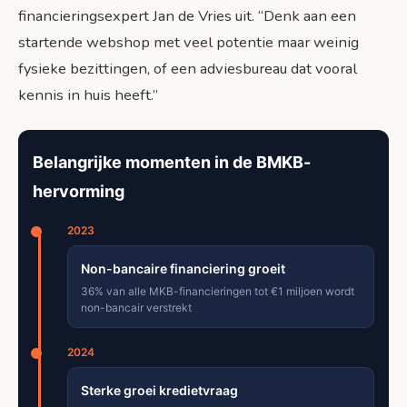
financieringsexpert Jan de Vries uit. “Denk aan een
startende webshop met veel potentie maar weinig
fysieke bezittingen, of een adviesbureau dat vooral
kennis in huis heeft.”
Belangrijke momenten in de BMKB-
hervorming
2023
Non-bancaire financiering groeit
36% van alle MKB-financieringen tot €1 miljoen wordt
non-bancair verstrekt
2024
Sterke groei kredietvraag