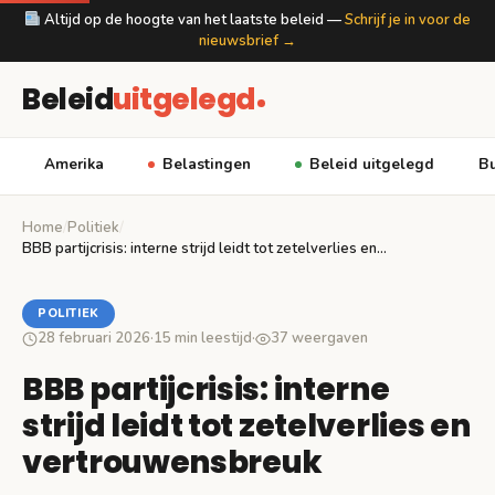
Altijd op de hoogte van het laatste beleid —
Schrijf je in voor de
nieuwsbrief →
Beleid
uitgelegd
Amerika
Belastingen
Beleid uitgelegd
Bu
Home
/
Politiek
/
BBB partijcrisis: interne strijd leidt tot zetelverlies en…
POLITIEK
28 februari 2026
·
15 min leestijd
·
37 weergaven
BBB partijcrisis: interne
strijd leidt tot zetelverlies en
vertrouwensbreuk