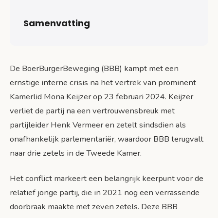
Kamer
Zetelverlies door Keijzers vertrek
Samenvatting
Nieuwe fractiesamenstelling
Politieke achtergrond van Mona Keijzer
De BoerBurgerBeweging (BBB) kampt met een
Ministerschap en vice-premierschap
ernstige interne crisis na het vertrek van prominent
Controverses rond coronapas en andere
Kamerlid Mona Keijzer op 23 februari 2024. Keijzer
standpunten
verliet de partij na een vertrouwensbreuk met
Impact op coalitievorming en parlementaire
partijleider Henk Vermeer en zetelt sindsdien als
verhoudingen
onafhankelijk parlementariër, waardoor BBB terugvalt
Gevolgen voor huidige coalitie
naar drie zetels in de Tweede Kamer.
Verschuivende machtsverhoudingen
Het conflict markeert een belangrijk keerpunt voor de
Structurele problemen binnen BBB
relatief jonge partij, die in 2021 nog een verrassende
Interne organisatie en besluitvorming
doorbraak maakte met zeven zetels. Deze BBB