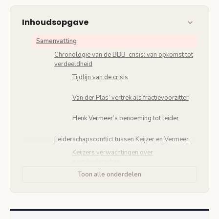
Inhoudsopgave
Samenvatting
Chronologie van de BBB-crisis: van opkomst tot
verdeeldheid
Tijdlijn van de crisis
Van der Plas’ vertrek als fractievoorzitter
Henk Vermeer’s benoeming tot leider
Leiderschapsconflict tussen Keijzer en Vermeer
Keijzers verwachtingen over
partijleiderschap
Toon alle onderdelen
Vermeer’s positie als nieuwe
fractievoorzitter
Gevolgen voor de BBB-fractie in de Tweede