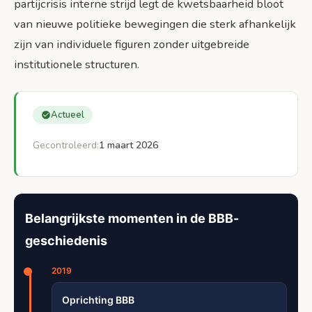
Ideologische verschillen
partijcrisis interne strijd legt de kwetsbaarheid bloot
van nieuwe politieke bewegingen die sterk afhankelijk
Reacties van andere partijen en politieke
zijn van individuele figuren zonder uitgebreide
analisten
institutionele structuren.
Toekomstperspectief voor BBB en Nederlandse
politiek
Herstel van partij-eenheid
Actueel
Langetermijngevolgen voor de
Gecontroleerd:
1 maart 2026
Nederlandse politiek
Conclusie: Lessen uit de BBB-crisis
Bronnen
Belangrijkste momenten in de BBB-
geschiedenis
2019
Oprichting BBB