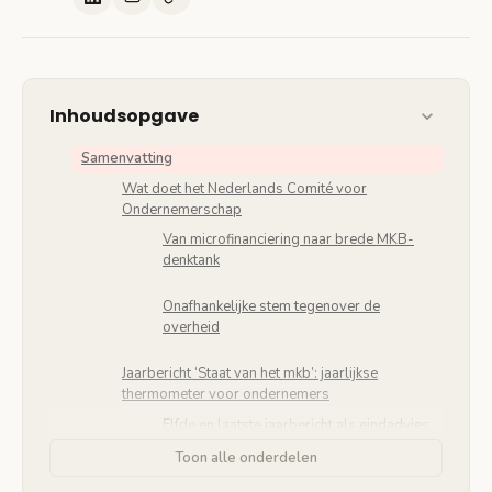
Inhoudsopgave
Samenvatting
Wat doet het Nederlands Comité voor
Ondernemerschap
Van microfinanciering naar brede MKB-
denktank
Onafhankelijke stem tegenover de
overheid
Jaarbericht ‘Staat van het mkb’: jaarlijkse
thermometer voor ondernemers
Elfde en laatste jaarbericht als eindadvies
Toon alle onderdelen
Voortzetting door Economische Zaken