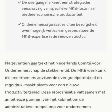
De overgang markeert een strategische
Nieuwe Productiviteitsraad: kansen en
risico’s
verschuiving van specifieke MKB-focus naar
bredere economische productiviteit
Conclusie: nieuwe koers voor MKB-beleid
Ondernemersorganisaties uiten bezorgdheid
Bronnen
over mogelijk verlies van gespecialiseerde
MKB-expertise in de nieuwe structuur
Na zeventien jaar trekt het Nederlands Comité voor
Ondernemerschap de stekker eruit. De MKB-denktank
die ondernemers adviseerde over groeipotentieel en
regeldruk, maakt plaats voor een nieuwe
Productiviteitsraad. Deze reorganisatie valt samen met
ambitieuze plannen van het kabinet om de
administratieve rompslomp voor ondernemers