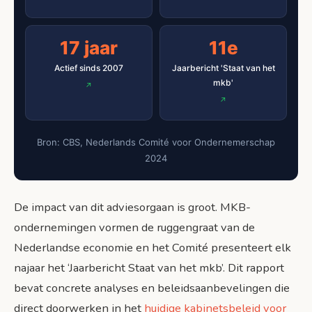
17 jaar
11e
Actief sinds 2007
Jaarbericht 'Staat van het
mkb'
Bron: CBS, Nederlands Comité voor Ondernemerschap
2024
De impact van dit adviesorgaan is groot. MKB-
ondernemingen vormen de ruggengraat van de
Nederlandse economie en het Comité presenteert elk
najaar het ‘Jaarbericht Staat van het mkb’. Dit rapport
bevat concrete analyses en beleidsaanbevelingen die
direct doorwerken in het
huidige kabinetsbeleid voor