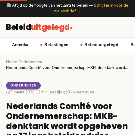
Altijd op de hoogte van het laatste beleid —
Schrijf je in voor de
nieuwsbrief →
Beleid
uitgelegd
Amerika
Belastingen
Beleid uitgelegd
Bu
Home
/
Ondernemen
/
Nederlands Comité voor Ondernemerschap: MKB-denktank wordt opgeheven na…
ONDERNEMEN
3 maart 2026
·
12 min leestijd
·
31 weergaven
Nederlands Comité voor
Ondernemerschap: MKB-
denktank wordt opgeheven