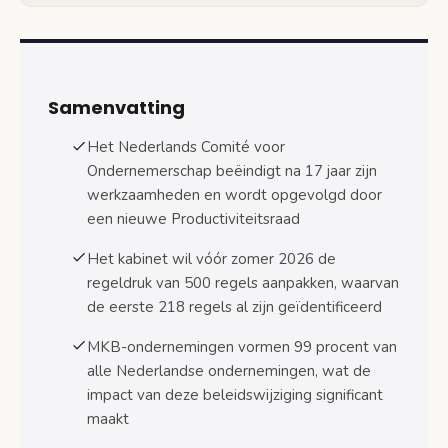
Regeldrukvermindering voor het MKB: 500
regels onder het mes
Eerste 218 regels op de schopstoel
Samenvatting
MKB-indicator onder de loep
Het Nederlands Comité voor
Overgang naar de Productiviteitsraad: MKB-
Ondernemerschap beëindigt na 17 jaar zijn
expertise behouden?
werkzaamheden en wordt opgevolgd door
MKB-belangen in nieuwe structuur
een nieuwe Productiviteitsraad
Continuïteit van beleidsadvies
Het kabinet wil vóór zomer 2026 de
regeldruk van 500 regels aanpakken, waarvan
Fiscale ondersteuning MKB faalt:
vennootschapsbelasting onder vuur
de eerste 218 regels al zijn geïdentificeerd
MKB-ondernemingen vormen 99 procent van
Wat betekent dit voor ondernemers?
alle Nederlandse ondernemingen, wat de
Regeldrukvermindering biedt kansen
impact van deze beleidswijziging significant
Fiscale ondersteuning wordt herzien
maakt