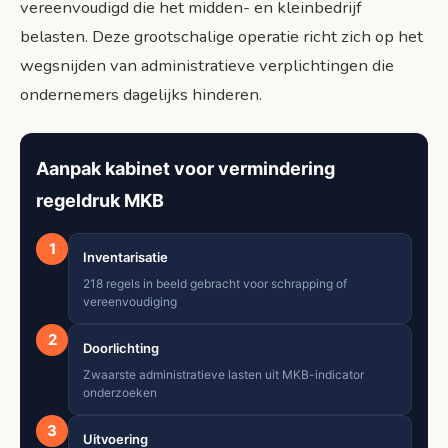
vereenvoudigd die het midden- en kleinbedrijf
belasten. Deze grootschalige operatie richt zich op het
wegsnijden van administratieve verplichtingen die
ondernemers dagelijks hinderen.
Aanpak kabinet voor vermindering
regeldruk MKB
1
Inventarisatie
218 regels in beeld gebracht voor schrapping of
vereenvoudiging
2
Doorlichting
Zwaarste administratieve lasten uit MKB-indicator
onderzoeken
3
Uitvoering