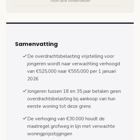
Toon alle onderdelen
Eerste woning en eigendomsoverdracht
Berekening en praktische voorbeelden van
besparing
Woningen tot 555.000 euro: volledige
vrijstelling
Samenvatting
Woningen boven 555.000 euro: regulier
De overdrachtsbelasting vrijstelling voor
tarief over volledig bedrag
jongeren wordt naar verwachting verhoogd
Verschil met andere overdrachtsbelasting
van €525.000 naar €555.000 per 1 januari
tarieven in 2026
2026
Regulier tarief hoofdverblijf blijft 2%
Jongeren tussen 18 en 35 jaar betalen geen
Tweede woningen en verhuurobjecten
overdrachtsbelasting bij aankoop van hun
eerste woning tot deze grens
Aanvraag en implementatie van de vrijstelling
De verhoging van €30.000 houdt de
Procedure bij de notaris
maatregel grofweg in lijn met verwachte
Benodigde documenten en verificatie
woningprijsstijgingen