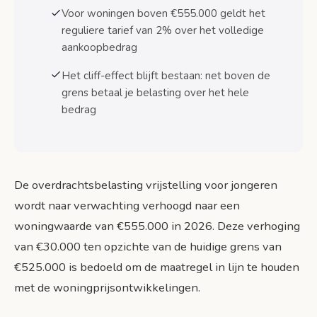
Voor woningen boven €555.000 geldt het
Stappenplan voor het benutten van de
startersvrijstelling
reguliere tarief van 2% over het volledige
Stap 1: Controleer of je voldoet aan de
aankoopbedrag
voorwaarden
Het cliff-effect blijft bestaan: net boven de
Stap 2: Verzamel de benodigde
grens betaal je belasting over het hele
documenten
bedrag
Stap 3: Informeer je notaris
Stap 4: Onderteken op het juiste moment
De overdrachtsbelasting vrijstelling voor jongeren
Risico’s en aandachtspunten bij de vrijstelling
wordt naar verwachting verhoogd naar een
Markteffecten en prijsstijgingen
woningwaarde van €555.000 in 2026. Deze verhoging
Cliff-effect bij overschrijding grens
van €30.000 ten opzichte van de huidige grens van
€525.000 is bedoeld om de maatregel in lijn te houden
Controle achteraf door Belastingdienst
met de woningprijsontwikkelingen.
Vergelijking met andere Europese landen