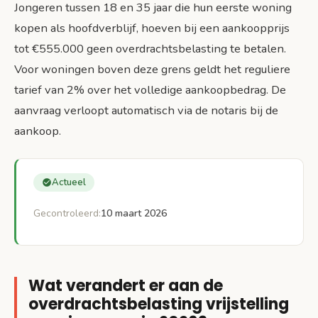
Jongeren tussen 18 en 35 jaar die hun eerste woning
Toekomstperspectief en mogelijke wijzigingen
kopen als hoofdverblijf, hoeven bij een aankoopprijs
Conclusie en actiepunten voor jonge
tot €555.000 geen overdrachtsbelasting te betalen.
woningkopers
Voor woningen boven deze grens geldt het reguliere
Belangrijkste actiepunten:
tarief van 2% over het volledige aankoopbedrag. De
Bronnen
aanvraag verloopt automatisch via de notaris bij de
aankoop.
Actueel
Gecontroleerd:
10 maart 2026
Wat verandert er aan de
overdrachtsbelasting vrijstelling