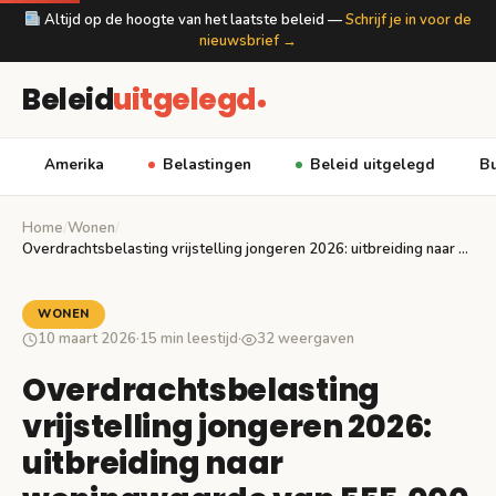
Altijd op de hoogte van het laatste beleid —
Schrijf je in voor de
nieuwsbrief →
Beleid
uitgelegd
Amerika
Belastingen
Beleid uitgelegd
Bu
Home
/
Wonen
/
Overdrachtsbelasting vrijstelling jongeren 2026: uitbreiding naar woningwaarde van…
WONEN
10 maart 2026
·
15 min leestijd
·
32 weergaven
Overdrachtsbelasting
vrijstelling jongeren 2026:
uitbreiding naar