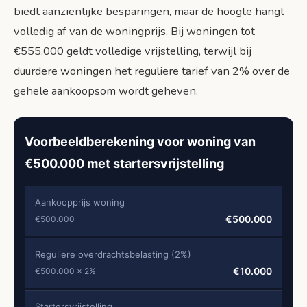
biedt aanzienlijke besparingen, maar de hoogte hangt
volledig af van de woningprijs. Bij woningen tot
€555.000 geldt volledige vrijstelling, terwijl bij
duurdere woningen het reguliere tarief van 2% over de
gehele aankoopsom wordt geheven.
Voorbeeldberekening voor woning van
€500.000 met startersvrijstelling
Aankoopprijs woning
€500.000
€500.000
Reguliere overdrachtsbelasting (2%)
€10.000
€500.000 × 2%
Startersvrijstelling