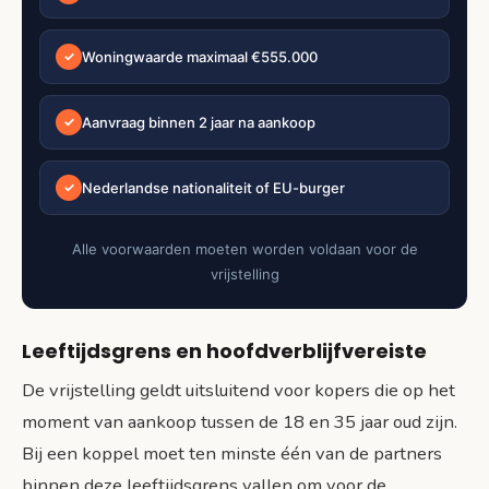
Woningwaarde maximaal €555.000
✓
Aanvraag binnen 2 jaar na aankoop
✓
Nederlandse nationaliteit of EU-burger
✓
Alle voorwaarden moeten worden voldaan voor de
vrijstelling
Leeftijdsgrens en hoofdverblijfvereiste
De vrijstelling geldt uitsluitend voor kopers die op het
moment van aankoop tussen de 18 en 35 jaar oud zijn.
Bij een koppel moet ten minste één van de partners
binnen deze leeftijdsgrens vallen om voor de