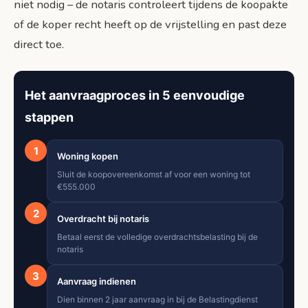
niet nodig – de notaris controleert tijdens de koopakte
of de koper recht heeft op de vrijstelling en past deze
direct toe.
Het aanvraagproces in 5 eenvoudige
stappen
1
Woning kopen
Sluit de koopovereenkomst af voor een woning tot
€555.000
2
Overdracht bij notaris
Betaal eerst de volledige overdrachtsbelasting bij de
notaris
3
Aanvraag indienen
Dien binnen 2 jaar aanvraag in bij de Belastingdienst