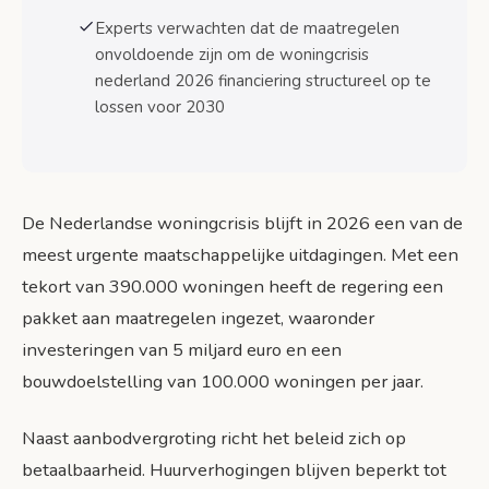
Experts verwachten dat de maatregelen
Verwachte impact op woningproductie
onvoldoende zijn om de woningcrisis
Effectiviteit financieringsmaatregelen: analyse en
nederland 2026 financiering structureel op te
prognoses
lossen voor 2030
Knelpunten in de uitvoering
Prognoses voor 2026-2030
Internationale vergelijking
De Nederlandse woningcrisis blijft in 2026 een van de
meest urgente maatschappelijke uitdagingen. Met een
Huurprijsbeleid 2026: maximale verhogingen en
tekort van 390.000 woningen heeft de regering een
bescherming huurders
pakket aan maatregelen ingezet, waaronder
Sociale huur: 4,1% maximale verhoging
investeringen van 5 miljard euro en een
Middensegment: 6,1% maximale
bouwdoelstelling van 100.000 woningen per jaar.
verhoging
Vrije sector: geen maximale verhoging
Naast aanbodvergroting richt het beleid zich op
betaalbaarheid. Huurverhogingen blijven beperkt tot
Conclusie: woningcrisis nederland 2026