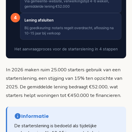
Via gemeente-website, verwerkingstijd 4-6 weken,
gemiddelde lening €52.000
4
Lening afsluiten
Bij goedkeuring: notaris regelt overdracht, aflossing na
10-15 jaar bij verkoop
Het aanvraagproces voor de starterslening in 4 stappen
In 2026 maken ruim 25.000 starters gebruik van een
starterslening, een stijging van 15% ten opzichte van
2025. De gemiddelde lening bedraagt €52.000, wat
starters helpt woningen tot €450.000 te financieren.
Informatie
De starterslening is bedoeld als tijdelijke