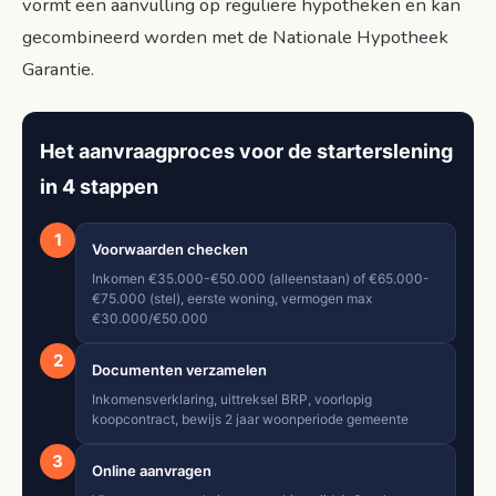
vormt een aanvulling op reguliere hypotheken en kan
gecombineerd worden met de Nationale Hypotheek
Garantie.
Het aanvraagproces voor de starterslening
in 4 stappen
1
Voorwaarden checken
Inkomen €35.000-€50.000 (alleenstaan) of €65.000-
€75.000 (stel), eerste woning, vermogen max
€30.000/€50.000
2
Documenten verzamelen
Inkomensverklaring, uittreksel BRP, voorlopig
koopcontract, bewijs 2 jaar woonperiode gemeente
3
Online aanvragen