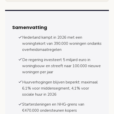
NHG-grens 2026: €470.000 en gevolgen voor
kopers
Wat verandert er ten opzichte van 2025
Samenvatting
Impact op hypotheekmogelijkheden
Nederland kampt in 2026 met een
Overdrachtsbelasting: verlaging ter stimulering
woningtekort van 390.000 woningen ondanks
woningmarkt
overheidsmaatregelen
Financiële hulp voor starters: overzicht
De regering investeert 5 miljard euro in
regelingen 2026
woningbouw en streeft naar 100.000 nieuwe
Lokale startersregelingen per gemeente
woningen per jaar
Combinatie van financiële instrumenten
Huurverhogingen blijven beperkt: maximaal
6,1% voor middensegment, 4,1% voor
Realisatiestimulans gemeenten: financiering en
voorwaarden
sociale huur in 2026
Vaste bijdrage per woning
Startersleningen en NHG-grens van
€470.000 ondersteunen kopers
Voorwaarden voor gemeenten