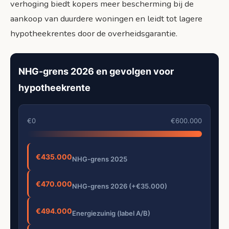
verhoging biedt kopers meer bescherming bij de
aankoop van duurdere woningen en leidt tot lagere
hypotheekrentes door de overheidsgarantie.
NHG-grens 2026 en gevolgen voor
hypotheekrente
€0
€600.000
€435.000
NHG-grens 2025
€470.000
NHG-grens 2026 (+€35.000)
€494.000
Energiezuinig (label A/B)