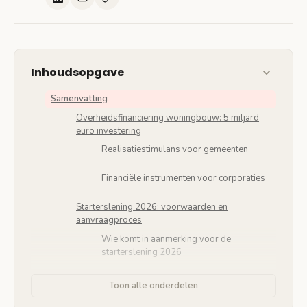
Inhoudsopgave
Samenvatting
Overheidsfinanciering woningbouw: 5 miljard
euro investering
Realisatiestimulans voor gemeenten
Financiële instrumenten voor corporaties
Starterslening 2026: voorwaarden en
aanvraagproces
Wie komt in aanmerking voor de
starterslening 2026
Maximale leenbedragen en voorwaarden
Toon alle onderdelen
2026