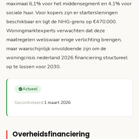
financiering vraagt meer dan geld alleen
maximaal 6,1% voor het middensegment en 4,1% voor
Actiepunten voor verschillende
sociale huur. Voor kopers zijn er startersleningen
doelgroepen
beschikbaar en ligt de NHG-grens op €470.000.
Woningmarktexperts verwachten dat deze
maatregelen weliswaar enige verlichting brengen,
maar waarschijnlijk onvoldoende zijn om de
woningcrisis nederland 2026 financiering structureel
op te lossen voor 2030.
Actueel
Gecontroleerd:
1 maart 2026
Overheidsfinanciering