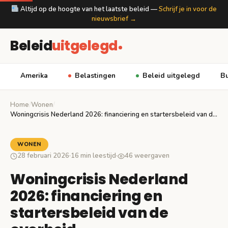
Altijd op de hoogte van het laatste beleid —
Schrijf je in voor de
nieuwsbrief →
Beleid
uitgelegd
Amerika
Belastingen
Beleid uitgelegd
Bu
Home
/
Wonen
/
Woningcrisis Nederland 2026: financiering en startersbeleid van de…
WONEN
28 februari 2026
·
16 min leestijd
·
46 weergaven
Woningcrisis Nederland
2026: financiering en
startersbeleid van de