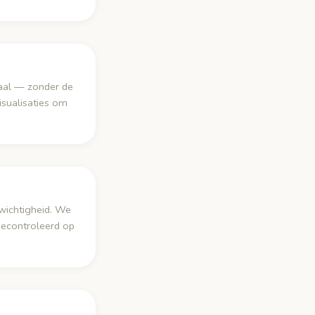
taal — zonder de
isualisaties om
enwichtigheid. We
gecontroleerd op