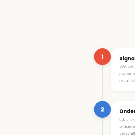
1
Signa
We volg
planbur
maatscha
2
Onde
Elk art
officië
verschi