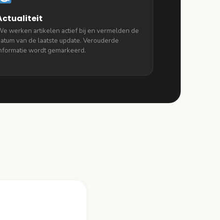
Actualiteit
e werken artikelen actief bij en vermelden de
atum van de laatste update. Verouderde
nformatie wordt gemarkeerd.