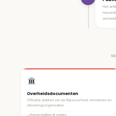
Het art
nieuwsb
vermeld
We
Overheidsdocumenten
Officiële stukken van de Rijksoverheid, ministeries en
uitvoeringsorganisaties.
Kamerstukken & moties