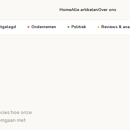
Home
Alle artikelen
Over ons
itgelegd
Ondernemen
Politiek
Reviews & ana
ecies hoe onze
 omgaan met