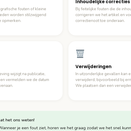
Inhoudelijke correcties
grafische fouten of kleine
Bij feitelijke fouten die de inh
heden worden stilzwijgend
corrigeren we het artikel en v
ze opmerken.
correctienoot toe onderaan.
Verwijderingen
ing wijzigt na publicatie,
In uitzonderlijke gevallen kan 
ij en vermelden we de datum
verwijderd, bijvoorbeeld bij ern
ovenaan.
We plaatsen dan een verwijde
at het ons weten!
 Wanneer je een fout ziet, horen we het graag zodat we het snel kunn