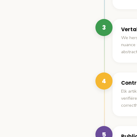
3
Verta
We hers
nuance 
abstrac
4
Contr
Elk arti
verifië
correcth
5
Publi