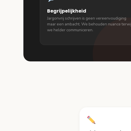
Begrijpelijkheid
Jargonvrij schrijven is geen vereenvoudiging
maar een ambacht. We behouden nuance terwij
we helder communiceren.