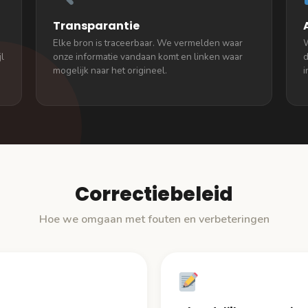
Transparantie
Elke bron is traceerbaar. We vermelden waar
W
l
onze informatie vandaan komt en linken waar
d
mogelijk naar het origineel.
i
Correctiebeleid
Hoe we omgaan met fouten en verbeteringen