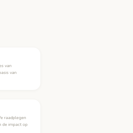
es van
asis van
We raadplegen
n de impact op