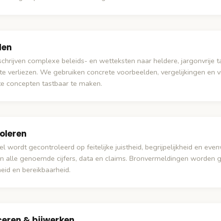
len
chrijven complexe beleids- en wetteksten naar heldere, jargonvrije 
te verliezen. We gebruiken concrete voorbeelden, vergelijkingen en v
te concepten tastbaar te maken.
oleren
kel wordt gecontroleerd op feitelijke juistheid, begrijpelijkheid en ev
ren alle genoemde cijfers, data en claims. Bronvermeldingen worden 
eid en bereikbaarheid.
ceren & bijwerken