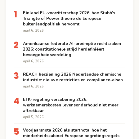
1
Finland EU-voorzitterschap 2026: hoe Stubb’s
Triangle of Power theorie de Europese
buitenlandpolitiek hervormt
april 6, 2026
2
Amerikaanse federale AI-preëmptie rechtszaken
2026: constitutionele strijd herdefiniëert
bevoegdheidsverdeling
april 6, 2026
3
REACH herziening 2026 Nederlandse chemische
industrie: nieuwe restricties en compliance-eisen
april 6, 2026
4
ETK-regeling versobering 2026:
werknemerskosten levensonderhoud niet meer
aftrekbaar
april 5, 2026
5
Voorjaarsnota 2026 als startnota: hoe het
minderheidskabinet Europese begrotingsregels