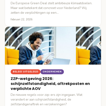
De Europese Green Deal stelt ambitieuze klimaatdoelen.
Maar wat betekent dat concreet voor Nederland? Wij
zetten de verplichtingen op een…
februari 22, 2026
BELEID UITGELEGD
ONDERNEMEN
ZZP-wetgeving 2026:
schijnzelfstandigheid, aftrekposten en
verplichte AOV
De nieuwe regels voor zzp-ers zijn ingegaan. Wat
verandert er aan schijnzelfstandigheid, de
zelfstandigenaftrek en verzekeringen?