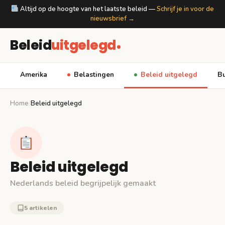
Altijd op de hoogte van het laatste beleid —
Schrijf je in voor de
nieuwsbrief →
Beleid
uitgelegd
Amerika
Belastingen
Beleid uitgelegd
Bu
Home
/
Beleid uitgelegd
Beleid uitgelegd
Nederlands beleid begrijpelijk gemaakt
5 artikelen