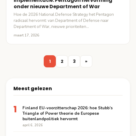
implementatie: Pentagon hervorming
onder nieuwe Department of War
Hoe de 2026 National Defense Strategy het Pentagon
radicaal hervormt: van Department of Defense naar
Department of War, nieuwe prioriteiten…
maart 17, 2026
1
2
3
»
Meest gelezen
1
Finland EU-voorzitterschap 2026: hoe Stubb’s
Triangle of Power theorie de Europese
buitenlandpolitiek hervormt
april 6, 2026