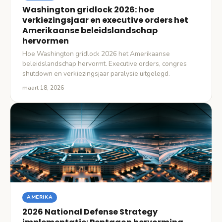
Washington gridlock 2026: hoe
verkiezingsjaar en executive orders het
Amerikaanse beleidslandschap
hervormen
Hoe Washington gridlock 2026 het Amerikaanse
beleidslandschap hervormt. Executive orders, congres
shutdown en verkiezingsjaar paralysie uitgelegd.
maart 18, 2026
AMERIKA
2026 National Defense Strategy