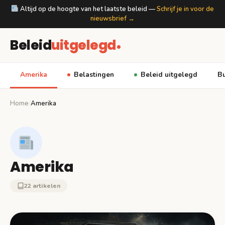
Altijd op de hoogte van het laatste beleid —
Schrijf je in voor de
nieuwsbrief →
Beleid
uitgelegd
Amerika
Belastingen
Beleid uitgelegd
Bu
Home
/
Amerika
Amerika
22 artikelen