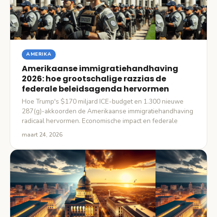
AMERIKA
Amerikaanse immigratiehandhaving
2026: hoe grootschalige razzias de
federale beleidsagenda hervormen
Hoe Trump's $170 miljard ICE-budget en 1.300 nieuwe
287(g)-akkoorden de Amerikaanse immigratiehandhaving
radicaal hervormen. Economische impact en federale
maart 24, 2026