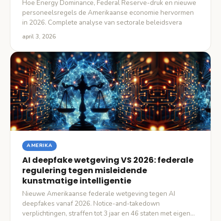
Hoe Energy Dominance, Federal Reserve-druk en nieuwe
personeelsregels de Amerikaanse economie hervormen
in 2026. Complete analyse van sectorale beleidsvera
april 3, 2026
AMERIKA
AI deepfake wetgeving VS 2026: federale
regulering tegen misleidende
kunstmatige intelligentie
Nieuwe Amerikaanse federale wetgeving tegen AI
deepfakes vanaf 2026. Notice-and-takedown
verplichtingen, straffen tot 3 jaar en 46 staten met eigen…