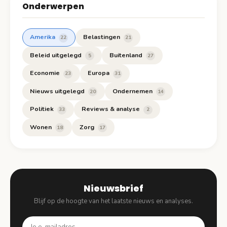
Onderwerpen
Amerika
Belastingen
22
21
Beleid uitgelegd
Buitenland
5
27
Economie
Europa
23
31
Nieuws uitgelegd
Ondernemen
20
14
Politiek
Reviews & analyse
33
2
Wonen
Zorg
18
17
Nieuwsbrief
Blijf op de hoogte van het laatste nieuws en analyses.