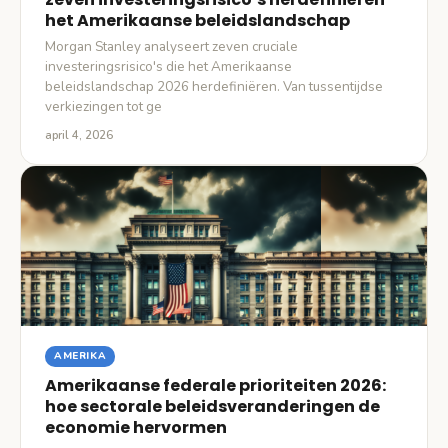
het Amerikaanse beleidslandschap
Morgan Stanley analyseert zeven cruciale
investeringsrisico's die het Amerikaanse
beleidslandschap 2026 herdefiniëren. Van tussentijdse
verkiezingen tot ge
april 4, 2026
AMERIKA
Amerikaanse federale prioriteiten 2026:
hoe sectorale beleidsveranderingen de
economie hervormen