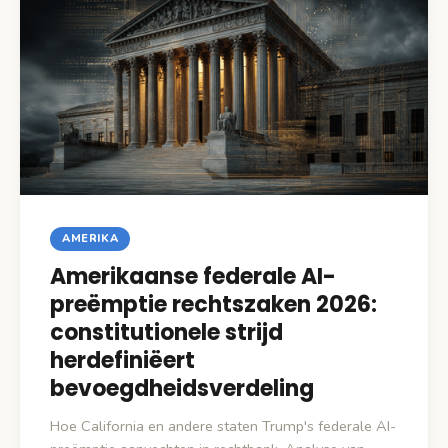
AMERIKA
Amerikaanse federale AI-
preëmptie rechtszaken 2026:
constitutionele strijd
herdefiniëert
bevoegdheidsverdeling
Hoe California en andere staten Trump's federale AI-