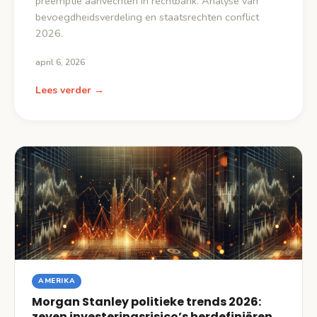
preëmptie aanvechten in rechtbank. Analyse van
bevoegdheidsverdeling en staatsrechten conflict
2026.
april 6, 2026
Lees verder →
AMERIKA
Morgan Stanley politieke trends 2026:
zeven investeringsrisico’s herdefiniëren