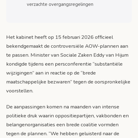
Parlementaire behandeling
verzachte overgangsregelingen
Uitvoeringsvoorbereiding
Gemeentelijke ondersteuning
Het kabinet heeft op 15 februari 2026 officieel
Reacties: hoe oordeelt Nederland over de
aanpassingen?
bekendgemaakt de controversiële AOW-plannen aan
Oppositie blijft kritisch
te passen. Minister van Sociale Zaken Eddy van Hijum
kondigde tijdens een persconferentie “substantiële
Vakbonden verdeeld
wijzigingen” aan in reactie op de “brede
Werkgevers positief
maatschappelijke bezwaren” tegen de oorspronkelijke
voorstellen.
Veelgestelde vragen over de AOW-
aanpassingen
De aanpassingen komen na maanden van intense
Veelgestelde vragen
politieke druk waarin oppositiepartijen, vakbonden en
Conclusie: wat betekent dit voor uw
belangenorganisaties een brede coalitie vormden
pensioenplanning?
tegen de plannen. “We hebben geluisterd naar de
Concrete actiepunten voor lezers