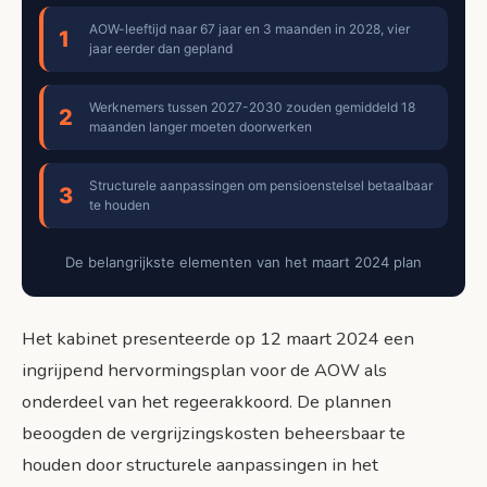
AOW-leeftijd naar 67 jaar en 3 maanden in 2028, vier
1
jaar eerder dan gepland
Werknemers tussen 2027-2030 zouden gemiddeld 18
2
maanden langer moeten doorwerken
Structurele aanpassingen om pensioenstelsel betaalbaar
3
te houden
De belangrijkste elementen van het maart 2024 plan
Het kabinet presenteerde op 12 maart 2024 een
ingrijpend hervormingsplan voor de AOW als
onderdeel van het regeerakkoord. De plannen
beoogden de vergrijzingskosten beheersbaar te
houden door structurele aanpassingen in het