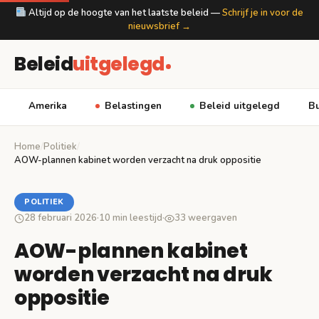
Altijd op de hoogte van het laatste beleid —
Schrijf je in voor de
nieuwsbrief →
Beleid
uitgelegd
Amerika
Belastingen
Beleid uitgelegd
Bu
Home
/
Politiek
/
AOW-plannen kabinet worden verzacht na druk oppositie
POLITIEK
28 februari 2026
·
10 min leestijd
·
33 weergaven
AOW-plannen kabinet
worden verzacht na druk
oppositie