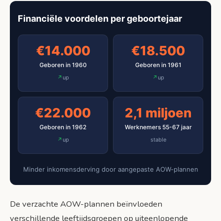
Financiële voordelen per geboortejaar
€14.000
€18.500
Geboren in 1960
Geboren in 1961
up
up
€22.000
2,1 miljoen
Geboren in 1962
Werknemers 55-67 jaar
up
stable
Minder inkomensderving door aangepaste AOW-plannen
De verzachte AOW-plannen beïnvloeden
verschillende leeftijdsgroepen op uiteenlopende