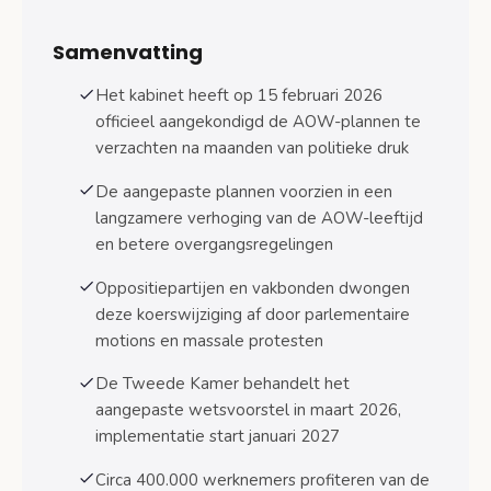
Uitzonderingen voor zware beroepen
Samenvatting
Politieke besluitvorming: hoe kwam de
Het kabinet heeft op 15 februari 2026
ommezwaai tot stand?
officieel aangekondigd de AOW-plannen te
Druk vanuit eigen gelederen
verzachten na maanden van politieke druk
Rol van externe adviseurs
De aangepaste plannen voorzien in een
langzamere verhoging van de AOW-leeftijd
Impact per leeftijdsgroep: wie profiteert van de
en betere overgangsregelingen
aanpassingen?
Werknemers 55-67 jaar: directe
Oppositiepartijen en vakbonden dwongen
voordelen
deze koerswijziging af door parlementaire
motions en massale protesten
Jongere werknemers: beperkte gevolgen
De Tweede Kamer behandelt het
Huidige gepensioneerden: geen directe
aangepaste wetsvoorstel in maart 2026,
gevolgen
implementatie start januari 2027
Implementatie: concrete tijdlijn en uitvoering
Circa 400.000 werknemers profiteren van de