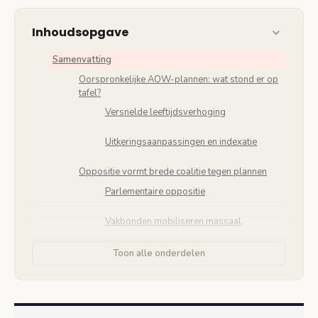
Inhoudsopgave
Samenvatting
Oorspronkelijke AOW-plannen: wat stond er op
tafel?
Versnelde leeftijdsverhoging
Uitkeringsaanpassingen en indexatie
Oppositie vormt brede coalitie tegen plannen
Parlementaire oppositie
Vakbonden mobiliseren massaal
Verzachte plannen: concrete wijzigingen
Toon alle onderdelen
aangekondigd
Langzamere leeftijdsverhoging
Overbruggingsregeling ingevoerd