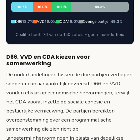
18.7%
16.0%
16.0%
49.3%
D66
18.7%
VVD
16.0%
CDA
16.0%
Overige partijen
49.3%
Coalitie heeft 76 van de 150 zetels – geen meerderheid
D66, VVD en CDA kiezen voor
samenwerking
De onderhandelingen tussen de drie partijen verliepen
soepeler dan aanvankelijk gevreesd. D66 en VVD
vonden elkaar op economische hervormingen, terwijl
het CDA vooral inzette op sociale cohesie en
bestuurlijke vernieuwing. De partijen bereikten
overeenstemming over een programmatische
samenwerking die zich richt op
langetermijnhervormingen in plaats van dagelijkse