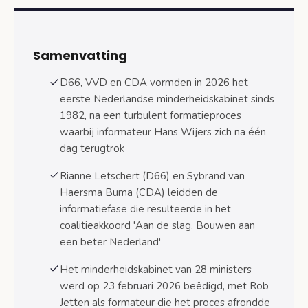
Van informatie naar formatie: het verschil tussen
informateur en formateur
Samenvatting
Rol en bevoegdheden van informateurs
D66, VVD en CDA vormden in 2026 het
Wanneer wordt een formateur aangesteld
eerste Nederlandse minderheidskabinet sinds
Coalitieonderhandelingen en keuze voor
1982, na een turbulent formatieproces
minderheidskabinet
waarbij informateur Hans Wijers zich na één
D66, VVD en CDA kiezen voor
dag terugtrok
samenwerking
Rianne Letschert (D66) en Sybrand van
Waarom werd gekozen voor een
Haersma Buma (CDA) leidden de
minderheidskabinet
informatiefase die resulteerde in het
coalitieakkoord 'Aan de slag, Bouwen aan
Praktische gevolgen van een
een beter Nederland'
minderheidskabinet
Dagelijkse besluitvorming wordt
Het minderheidskabinet van 28 ministers
uitgebreider
werd op 23 februari 2026 beëdigd, met Rob
Jetten als formateur die het proces afrondde
Zoeken naar wisselende coalities