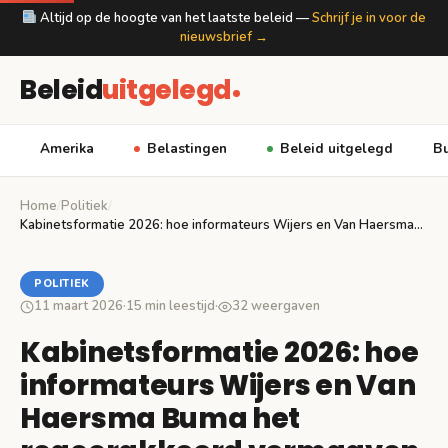
Altijd op de hoogte van het laatste beleid —
Schrijf je in voor de
nieuwsbrief →
Beleid
uitgelegd
Amerika
Belastingen
Beleid uitgelegd
Bu
Home
/
Politiek
/
Kabinetsformatie 2026: hoe informateurs Wijers en Van Haersma…
POLITIEK
11 maart 2026
·
15 min leestijd
·
32 weergaven
Kabinetsformatie 2026: hoe
informateurs Wijers en Van
Haersma Buma het