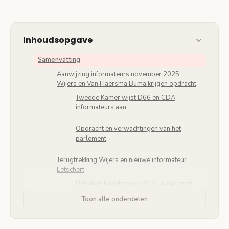
Inhoudsopgave
Samenvatting
Aanwijzing informateurs november 2025:
Wijers en Van Haersma Buma krijgen opdracht
Tweede Kamer wijst D66 en CDA
informateurs aan
Opdracht en verwachtingen van het
parlement
Terugtrekking Wijers en nieuwe informateur
Letschert
Uitgelekt bericht over VVD-leider zorgt
voor crisis
Toon alle onderdelen
Rianne Letschert neemt informateurschap
over