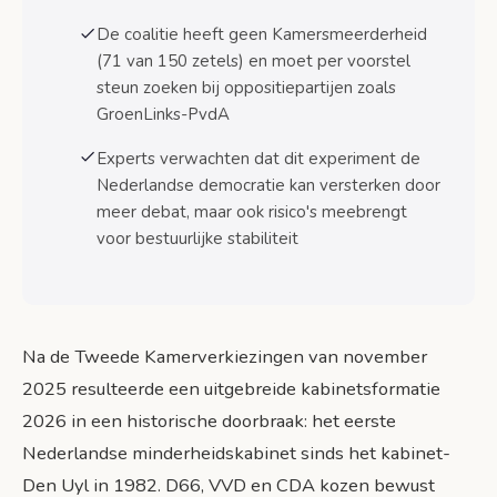
De coalitie heeft geen Kamersmeerderheid
Tijdlijn kabinetsformatie 2026: van verkiezingen
(71 van 150 zetels) en moet per voorstel
tot beëdiging
steun zoeken bij oppositiepartijen zoals
Belangrijkste mijlpalen in het
formatieproces
GroenLinks-PvdA
Experts verwachten dat dit experiment de
Duur vergeleken met eerdere formaties
Nederlandse democratie kan versterken door
Verwachtingen en uitdagingen voor het
meer debat, maar ook risico's meebrengt
minderheidskabinet
voor bestuurlijke stabiliteit
Kansen voor democratische versterking
Risico’s voor bestuurlijke stabiliteit
Bronnen
Na de Tweede Kamerverkiezingen van november
2025 resulteerde een uitgebreide kabinetsformatie
2026 in een historische doorbraak: het eerste
Nederlandse minderheidskabinet sinds het kabinet-
Den Uyl in 1982. D66, VVD en CDA kozen bewust