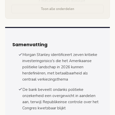
2. Betaalbaarheid als dominant
campagnethema
Toon alle onderdelen
3. Iran op hoogste regime-
veranderingsrisico sinds 2009
4. Taiwan blijft gevaarlijkste
spanningspunt Indo-Pacific
Samenvatting
5. Rusland-Oekraïne oorlog blijft
sluimeren
Morgan Stanley identificeert zeven kritieke
investeringsrisico's die het Amerikaanse
6. China-afhankelijkheid vermindering
politieke landschap in 2026 kunnen
versnelt
herdefiniëren, met betaalbaarheid als
centraal verkiezingsthema
7. Populistische beleidsmaatregelen
verstoren markten
De bank beveelt ondanks politieke
onzekerheid een overgewicht in aandelen
Gevolgen voor Nederlandse beleggers en
bedrijven
aan, terwijl Republikeinse controle over het
Sectorselectie onder politieke volatiliteit
Congres kwetsbaar blijkt