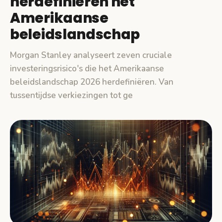
herdefiniëren het
Amerikaanse
beleidslandschap
Morgan Stanley analyseert zeven cruciale
investeringsrisico's die het Amerikaanse
beleidslandschap 2026 herdefiniëren. Van
tussentijdse verkiezingen tot ge