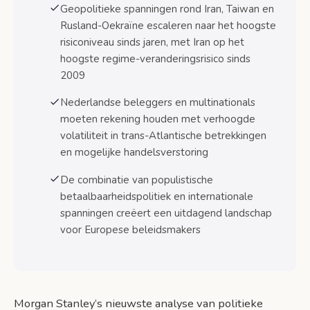
Geopolitieke spanningen rond Iran, Taiwan en
Risicomanagement voor Nederlandse
institutionele beleggers
Rusland-Oekraïne escaleren naar het hoogste
risiconiveau sinds jaren, met Iran op het
Impact op Nederlandse multinationals
hoogste regime-veranderingsrisico sinds
2009
Praktische beleggingsimplicaties voor 2026
Timing van investeringsbeslissingen
Nederlandse beleggers en multinationals
moeten rekening houden met verhoogde
Portefeuilleaanpassingen voor
volatiliteit in trans-Atlantische betrekkingen
Nederlandse beleggers
en mogelijke handelsverstoring
Crypto en alternatieve beleggingen
De combinatie van populistische
betaalbaarheidspolitiek en internationale
Veelgestelde vragen over Morgan Stanley’s
spanningen creëert een uitdagend landschap
politieke investeringsrisico’s
voor Europese beleidsmakers
Veelgestelde vragen
Conclusie: Omgaan met politieke onzekerheid
met strategische focus
Morgan Stanley’s nieuwste analyse van politieke
Bronnen