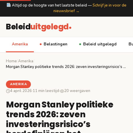
Altijd op de hoogte van het laatste beleid —
Schrijf je in voor de
nieuwsbrief →
Beleid
uitgelegd
Amerika
Belastingen
Beleid uitgelegd
Bu
Home
/
Amerika
/
Morgan Stanley politieke trends 2026: zeven investeringsrisico’s herdefiniëren…
AMERIKA
4 april 2026
·
11 min leestijd
·
20 weergaven
Morgan Stanley politieke
trends 2026: zeven
investeringsrisico’s