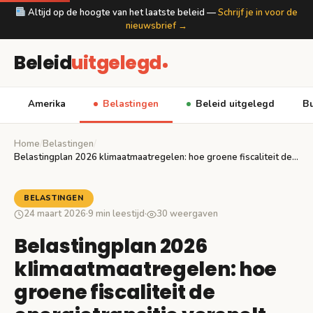
Altijd op de hoogte van het laatste beleid —
Schrijf je in voor de
nieuwsbrief →
Beleid
uitgelegd
Amerika
Belastingen
Beleid uitgelegd
Bu
Home
/
Belastingen
/
Belastingplan 2026 klimaatmaatregelen: hoe groene fiscaliteit de energietransitie…
BELASTINGEN
24 maart 2026
·
9 min leestijd
·
30 weergaven
Belastingplan 2026
klimaatmaatregelen: hoe
groene fiscaliteit de