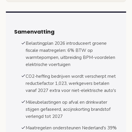
Verscherpte CO2-heffing voor bedrijven
Nationale reductiefactor aanpassing
Sectorale impact
Samenvatting
Compensatiemogelijkheden
Belastingplan 2026 introduceert groene
fiscale maatregelen: 6% BTW op
Mobiliteitsmaatregelen en voertuigbelasting
warmtepompen, uitbreiding BPM-voordelen
Uitbreiding BPM-korting emissievrije
elektrische voertuigen
voertuigen
CO2-heffing bedrijven wordt verscherpt met
Werkgeversbelasting niet-elektrische
reductiefactor 1,023, werkgevers betalen
auto’s vanaf 2027
vanaf 2027 extra voor niet-elektrische auto's
Accijnskorting brandstof verlengd tot
Milieubelastingen op afval en drinkwater
2027
stijgen gefaseerd, accijnskorting brandstof
Verhoogde milieubelastingen water en afval
verlengd tot 2027
Drinkwaterbelasting bedrijven
Maatregelen ondersteunen Nederland's 39%