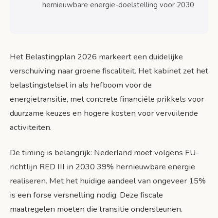
hernieuwbare energie-doelstelling voor 2030
Afvalverwerkingsbelasting vanaf 2030
Praktische gids voor burgers en bedrijven
Voor particulieren
Het Belastingplan 2026 markeert een duidelijke
Voor bedrijven
verschuiving naar groene fiscaliteit. Het kabinet zet het
Veelgestelde vragen
belastingstelsel in als hefboom voor de
energietransitie, met concrete financiële prikkels voor
Conclusie en vooruitblik
duurzame keuzes en hogere kosten voor vervuilende
Bronnen
activiteiten.
De timing is belangrijk: Nederland moet volgens EU-
richtlijn RED III in 2030 39% hernieuwbare energie
realiseren. Met het huidige aandeel van ongeveer 15%
is een forse versnelling nodig. Deze fiscale
maatregelen moeten die transitie ondersteunen.