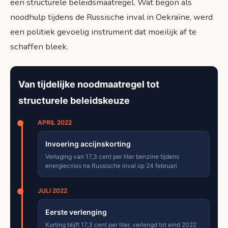
een structurele beleidsmaatregel. Wat begon als
noodhulp tijdens de Russische inval in Oekraïne, werd
een politiek gevoelig instrument dat moeilijk af te
schaffen bleek.
Van tijdelijke noodmaatregel tot
structurele beleidskeuze
APRIL 2022
Invoering accijnskorting
Verlaging van 17,3 cent per liter benzine tijdens
energiecrisis na Russische inval op 24 februari
JULI 2022
Eerste verlenging
Korting blijft 17,3 cent per liter, verlengd tot eind 2022