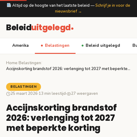
Altijd op de hoogte van het laatste beleid —
Schrijf je in voor de
nieuwsbrief →
Beleid
uitgelegd
Amerika
Belastingen
Beleid uitgelegd
Bu
Home
/
Belastingen
/
Accijnskorting brandstof 2026: verlenging tot 2027 met beperkte…
BELASTINGEN
25 maart 2026
·
13 min leestijd
·
27 weergaven
Accijnskorting brandstof
2026: verlenging tot 2027
met beperkte korting