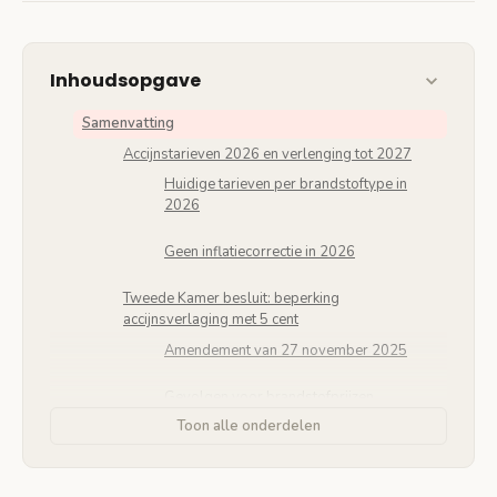
Inhoudsopgave
Samenvatting
Accijnstarieven 2026 en verlenging tot 2027
Huidige tarieven per brandstoftype in
2026
Geen inflatiecorrectie in 2026
Tweede Kamer besluit: beperking
accijnsverlaging met 5 cent
Amendement van 27 november 2025
Gevolgen voor brandstofprijzen
Toon alle onderdelen
Herbestemming vrijgekomen middelen naar
openbaar vervoer
Concrete besteding van 400 miljoen euro