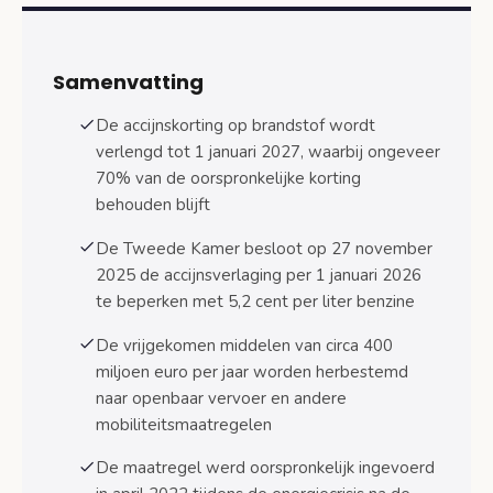
Historische context: van energiecrisis 2022 tot
structurele maatregel
Samenvatting
Tijdlijn accijnskorting 2022-2027
De accijnskorting op brandstof wordt
Invoering april 2022 na Russische inval
verlengd tot 1 januari 2027, waarbij ongeveer
70% van de oorspronkelijke korting
Ontwikkeling van tijdelijke naar verlengde
behouden blijft
maatregel
De Tweede Kamer besloot op 27 november
Veelgestelde vragen over accijnskorting
2025 de accijnsverlaging per 1 januari 2026
brandstof
te beperken met 5,2 cent per liter benzine
Veelgestelde vragen
De vrijgekomen middelen van circa 400
Conclusie: geleidelijke afbouw richting normale
miljoen euro per jaar worden herbestemd
accijnstarieven
naar openbaar vervoer en andere
Bronnen
mobiliteitsmaatregelen
De maatregel werd oorspronkelijk ingevoerd