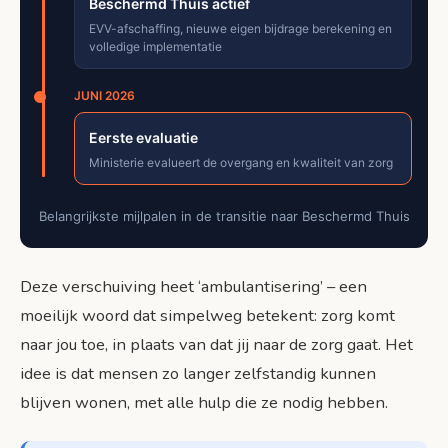
Beschermd Thuis actief
EVV-afschaffing, nieuwe eigen bijdrage berekening en
volledige implementatie
JUNI 2026
Eerste evaluatie
Ministerie evalueert de overgang en kwaliteit van zorg
Belangrijkste mijlpalen in de transitie naar Beschermd Thuis
Deze verschuiving heet ‘ambulantisering’ – een
moeilijk woord dat simpelweg betekent: zorg komt
naar jou toe, in plaats van dat jij naar de zorg gaat. Het
idee is dat mensen zo langer zelfstandig kunnen
blijven wonen, met alle hulp die ze nodig hebben.