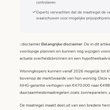
controleren
Risico’s en aandachtspunten
Experts verwachten dat de maatregel de ve
Technische en financiële risico’s
waarschuwen voor mogelijke prijsopdrijven
Markt- en regelgevingsrisico’s
Praktische tips voor kopers
:::disclaimer
Belangrijke disclaimer
: De in dit art
Voorbereiding en timing
voorlopige plannen en kunnen nog wijzigen voorda
Selectie van maatregelen en installateurs
actuele overheidsbronnen en een hypotheekadviseu
Conclusie en actiepunten
Woningkopers kunnen vanaf 2026 mogelijk tot 6
Belangrijkste voordelen samengevat
bovenop de marktwaarde van hun woning. Deze v
Concrete actiepunten voor kopers
NHG-garantie verhogen van €470.000 naar €498.2
duurzaamheidsmaatregelen zoals zonnepanelen, w
Bronnen
De maatregel maakt deel uit van een bredere her