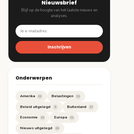
Nieuwsbrief
Blijf op de hoogte van het laatste nieuws en
analyses.
Inschrijven
Onderwerpen
Amerika
Belastingen
22
21
Beleid uitgelegd
Buitenland
5
27
Economie
Europa
23
31
Nieuws uitgelegd
20