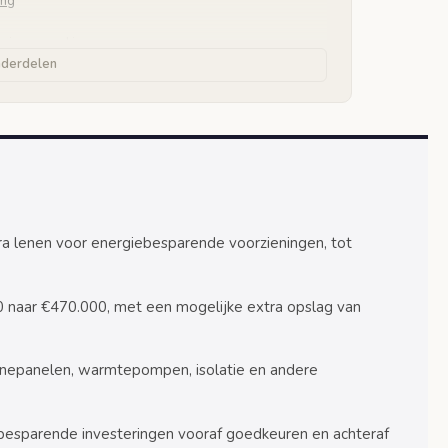
ing
 in aanmerking
nderdelen
a lenen voor energiebesparende voorzieningen, tot
0 naar €470.000, met een mogelijke extra opslag van
 woningen
nnepanelen, warmtepompen, isolatie en andere
esparende investeringen vooraf goedkeuren en achteraf
oordelen