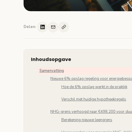
Delen:
Inhoudsopgave
Samenvatting
Nieuwe 6% opslag regeling voor energiebesp
Hoe de 6% opslag werkt in de praktijk
Verschil met huidige hypotheekregels
NHG-grens verhoogd naar €498.200 voor du
Berekening nieuwe leengrens