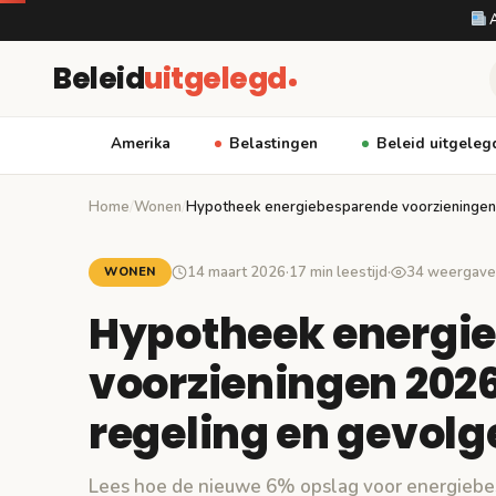
A
Beleid
uitgelegd
Amerika
Belastingen
Beleid uitgeleg
Home
/
Wonen
/
Hypotheek energiebesparende voorzieningen
14 maart 2026
·
17 min leestijd
·
34 weergave
WONEN
Hypotheek energi
voorzieningen 202
regeling en gevol
Lees hoe de nieuwe 6% opslag voor energiebe