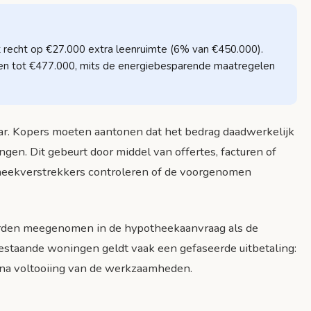
recht op €27.000 extra leenruimte (6% van €450.000).
en tot €477.000, mits de energiebesparende maatregelen
baar. Kopers moeten aantonen dat het bedrag daadwerkelijk
en. Dit gebeurt door middel van offertes, facturen of
heekverstrekkers controleren of de voorgenomen
rden meegenomen in de hypotheekaanvraag als de
bestaande woningen geldt vaak een gefaseerde uitbetaling:
% na voltooiing van de werkzaamheden.