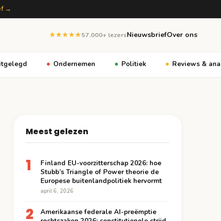
ef →
Nieuwsbrief
Over ons
★★★★★
57.000+ lezers
itgelegd
Ondernemen
Politiek
Reviews & ana
Meest gelezen
1
Finland EU-voorzitterschap 2026: hoe
Stubb’s Triangle of Power theorie de
Europese buitenlandpolitiek hervormt
april 6, 2026
2
Amerikaanse federale AI-preëmptie
rechtszaken 2026: constitutionele strijd