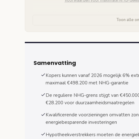
Voorwaarden voor maximale NHG-dekk
Welke energiebesparende voorzieningen komen
Toon alle o
Erkende duurzaamheidsmaatregelen
Energielabel eisen en documentatie
Aanvraagproces en benodigde documenten
Stap-voor-stap aanvraagprocedure
Samenvatting
Rol van hypotheekadviseur en taxateur
Kopers kunnen vanaf 2026 mogelijk 6% extr
maximaal €498.200 met NHG-garantie
Gevolgen voor de woningmarkt en kopers
Impact op huizenprijzen en concurrentie
De reguliere NHG-grens stijgt van €450.00
€28.200 voor duurzaamheidsmaatregelen
Veranderingen voor zeer energiezuinige
Kwalificerende voorzieningen omvatten zo
Financiële voordelen en kostenbesparingen
energiebesparende investeringen
Berekening van energiebesparingen
Hypotheekverstrekkers moeten de energieb
Combinatie met subsidies en belastingv