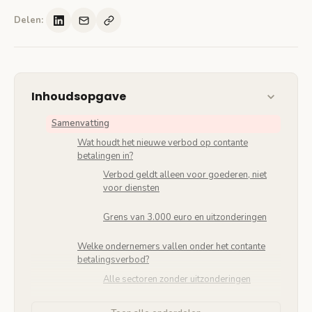
Delen:
Inhoudsopgave
Samenvatting
Wat houdt het nieuwe verbod op contante
betalingen in?
Verbod geldt alleen voor goederen, niet
voor diensten
Grens van 3.000 euro en uitzonderingen
Welke ondernemers vallen onder het contante
betalingsverbod?
Alle sectoren zonder uitzonderingen
Vervallen Wwft-verplichtingen per 2026