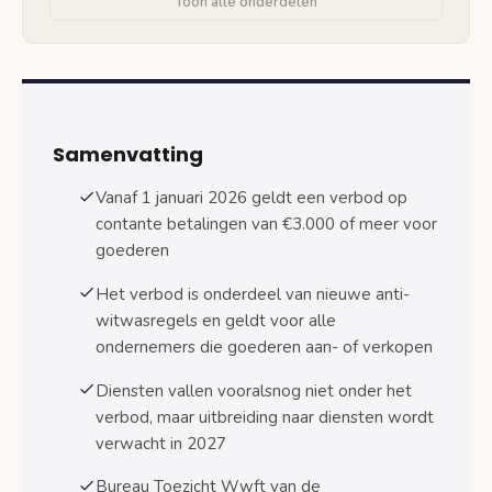
Toon alle onderdelen
Handhaving en boetes door Bureau Toezicht
Wwft
Controle door de Belastingdienst
Boetehoogte bij overtredingen
Samenvatting
Uitbreiding naar diensten in 2027 en
Vanaf 1 januari 2026 geldt een verbod op
acceptatieplicht
contante betalingen van €3.000 of meer voor
Europese regelgeving voor diensten
goederen
Wettelijke acceptatieplicht tot 3.000 euro
Het verbod is onderdeel van nieuwe anti-
witwasregels en geldt voor alle
Praktische gevolgen voor verschillende
ondernemers die goederen aan- of verkopen
sectoren
Autohandel en voertuigen
Diensten vallen vooralsnog niet onder het
verbod, maar uitbreiding naar diensten wordt
Kunst- en antiekhandel
verwacht in 2027
Luxegoederen en sieraden
Bureau Toezicht Wwft van de