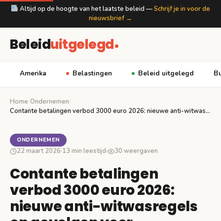
Altijd op de hoogte van het laatste beleid —
Schrijf je in voor de
nieuwsbrief →
Beleid
uitgelegd
Amerika
Belastingen
Beleid uitgelegd
Bu
Home
/
Ondernemen
/
Contante betalingen verbod 3000 euro 2026: nieuwe anti-witwasregels…
ONDERNEMEN
22 maart 2026
·
13 min leestijd
·
30 weergaven
Contante betalingen
verbod 3000 euro 2026:
nieuwe anti-witwasregels