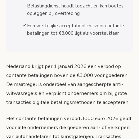
Belastingdienst houdt toezicht en kan boetes
Veelgestelde vragen over het contante
opleggen bij overtreding
betalingsverbod
Veelgestelde vragen
Een wettelijke acceptatieplicht voor contante
betalingen tot €3.000 ligt als voorstel klaar
Conclusie en actiepunten voor ondernemers
Belangrijkste actiepunten voor
ondernemers
Toekomstperspectief
Nederland krijgt per 1 januari 2026 een verbod op
contante betalingen boven de €3.000 voor goederen.
Bronnen
De maatregel is onderdeel van aangescherpte anti-
witwasregels en verplicht ondernemers om bij grote
transacties digitale betalingsmethoden te accepteren.
Het contante betalingen verbod 3000 euro 2026 geldt
voor alle ondernemers die goederen aan- of verkopen,
van autohandelaren tot kunstgalerijen. Transacties