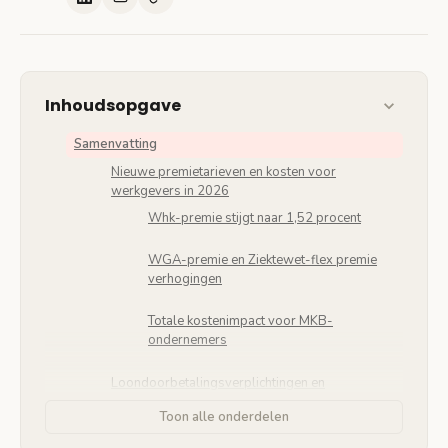
Inhoudsopgave
Samenvatting
Nieuwe premietarieven en kosten voor
werkgevers in 2026
Whk-premie stijgt naar 1,52 procent
WGA-premie en Ziektewet-flex premie
verhogingen
Totale kostenimpact voor MKB-
ondernemers
Loondoorbetalingsverplichtingen en
minimumloon aanvulling
Toon alle onderdelen
70% regel en minimumloon ondergrens