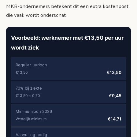
MKB-ondernemers betekent dit een extra kostenpost
die vaak wordt onderschat.
Voorbeeld: werknemer met €13,50 per uur
wordt ziek
Regulier uurloon
€13,50
€13,50
70% bij ziekte
€9,45
€13,50 × 0,70
Minimumloon 2026
€14,71
Wettelijk minimum
Aanvulling nodig