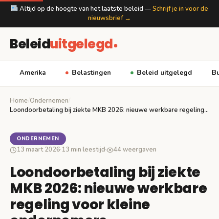
Altijd op de hoogte van het laatste beleid —
Schrijf je in voor de
nieuwsbrief →
Beleid
uitgelegd
Amerika
Belastingen
Beleid uitgelegd
Bu
Home
/
Ondernemen
/
Loondoorbetaling bij ziekte MKB 2026: nieuwe werkbare regeling…
ONDERNEMEN
13 maart 2026
·
13 min leestijd
·
44 weergaven
Loondoorbetaling bij ziekte
MKB 2026: nieuwe werkbare
regeling voor kleine