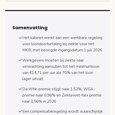
Berekening aanvulling tot € 14,71 per uur
Jeugdlonen en verschillende
leeftijdsgroepen
Samenvatting
Compensatieregeling voor kleine werkgevers
onder 25 werknemers
Het kabinet werkt aan een werkbare regeling
voor loondoorbetaling bij ziekte voor het
Beperking compensatie tot kleine
ondernemingen
MKB, met beoogde ingangsdatum 1 juli 2026
Werkgevers moeten bij ziekte naar
Ingangsdatum 1 juli 2026
verwachting aanvullen tot het minimumloon
Voorwaarden en aanvraagprocedure
van €14,71 per uur als 70% van het loon
lager uitvalt
Praktische uitvoering ziekteverzuim administratie
De Whk-premie stijgt naar 1,52%, WGA-
Registratie en documentatieverplichtingen
premie naar 0,96% en Ziektewet-flex premie
Samenwerking met arbodienst en
naar 0,56% in 2026
verzuimbegeleiding
Een compensatieregeling wordt waarschijnlijk