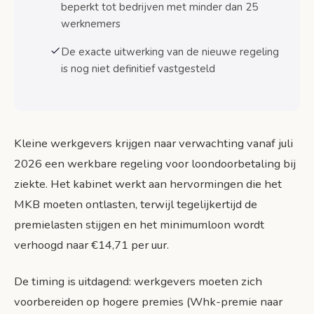
Digitale systemen en automatisering
beperkt tot bedrijven met minder dan 25
werknemers
Veelgestelde vragen over ziekteverzuim MKB
2026
De exacte uitwerking van de nieuwe regeling
Veelgestelde vragen
is nog niet definitief vastgesteld
Bronnen
Kleine werkgevers krijgen naar verwachting vanaf juli
2026 een werkbare regeling voor loondoorbetaling bij
ziekte. Het kabinet werkt aan hervormingen die het
MKB moeten ontlasten, terwijl tegelijkertijd de
premielasten stijgen en het minimumloon wordt
verhoogd naar €14,71 per uur.
De timing is uitdagend: werkgevers moeten zich
voorbereiden op hogere premies (Whk-premie naar