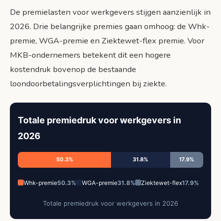
De premielasten voor werkgevers stijgen aanzienlijk in
2026. Drie belangrijke premies gaan omhoog: de Whk-
premie, WGA-premie en Ziektewet-flex premie. Voor
MKB-ondernemers betekent dit een hogere
kostendruk bovenop de bestaande
loondoorbetalingsverplichtingen bij ziekte.
Totale premiedruk voor werkgevers in
2026
50.3%
31.8%
17.9%
Whk-premie
50.3%
WGA-premie
31.8%
Ziektewet-flex
17.9%
Totale premiedruk voor werkgevers in 2026