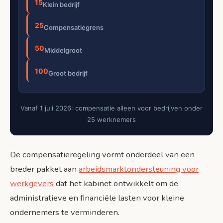
15
Klein bedrijf
25
Compensatiegrens
50
Middelgroot
100
Groot bedrijf
Vanaf 1 juli 2026: compensatie alleen voor bedrijven onder
25 werknemers
De compensatieregeling vormt onderdeel van een
breder pakket aan
arbeidsmarktondersteuning voor
werkgevers
dat het kabinet ontwikkelt om de
administratieve en financiële lasten voor kleine
ondernemers te verminderen.