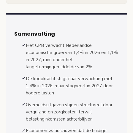
Inflatiepad richting 2% doelstelling
Overheidsfinanciën onder druk door stijgende
uitgaven
Defensie-uitgaven en zorgkosten als
Samenvatting
groeidrijvers
Het CPB verwacht Nederlandse
Begrotingsruimte en Europese 3%-norm
economische groei van 1,4% in 2026 en 1,1%
in 2027, ruim onder het
Noodzakelijke beleidskeuzes voor economisch
langetermijngemiddelde van 2%
herstel
Structurele hervormingen voor
De koopkracht stijgt naar verwachting met
productiviteitsgroei
1,4% in 2026, maar stagneert in 2027 door
hogere lasten
Investeringsstrategieën en internationale
concurrentie
Overheidsuitgaven stijgen structureel door
Veelgestelde vragen over de economische
vergrijzing en zorgkosten, terwijl
ramingen
belastinginkomsten achterblijven
Veelgestelde vragen
Economen waarschuwen dat de huidige