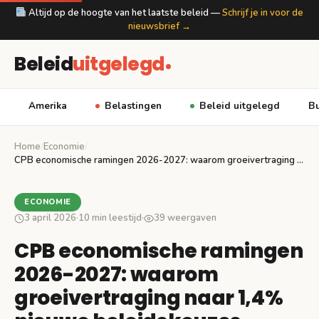
Altijd op de hoogte van het laatste beleid —
Schrijf je in voor de
nieuwsbrief →
Beleid
uitgelegd
Amerika
Belastingen
Beleid uitgelegd
Bu
Home
/
Economie
/
CPB economische ramingen 2026-2027: waarom groeivertraging naar 1,4%…
ECONOMIE
3 april 2026
·
10 min leestijd
·
39 weergaven
CPB economische ramingen
2026-2027: waarom
groeivertraging naar 1,4%