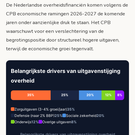
De Nederlandse overheidsfinanciën komen volgens de
CPB economische ramingen 2026-2027 de komende
jaren onder aanzienlijke druk te staan. Het CPB
waarschuwt voor een verslechtering van de
begrotingspositie door structureel hogere uitgaven,
terwijl de economische groei tegenvalt.
Belangrijkste drivers van uitgavenstijging
overheid
35%
25%
20%
12%
8%
Zorguitgaven (3-4% groei/jaar)
35%
Defensie (naar 2% BBP)
25%
Sociale zekerheid
20%
Onderwijs
12%
Overige uitgaven
8%
Belangrijkste drivers van uitgavenstijging overheid