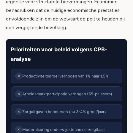
urgentie voor structurele hervormingen. Economen
benadrukken dat de huidige economische prestaties
onvoldoende zijn om de welvaart op peil te houden bij
een vergrijzende bevolking.
Prioriteiten voor beleid volgens CPB-
analyse
Productiviteitsgroei verhogen van 1% naar 1,5%
✗
Arbeidsmarktparticipatie verhogen (55-plussers)
✗
Zorguitgaven beheersen (nu 3-4% groei/jaar)
✗
Modernisering onderwijs (technisch/digitaal)
✗