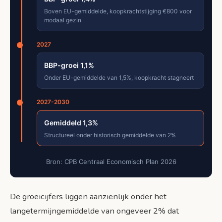
Boven EU-gemiddelde, koopkrachtstijging €800 voor
modaal gezin
2027
BBP-groei 1,1%
Onder EU-gemiddelde van 1,5%, koopkracht stagneert
2027-2030
Gemiddeld 1,3%
Structureel onder historisch gemiddelde van 2%
Bron: CPB Centraal Economisch Plan 2026
De groeicijfers liggen aanzienlijk onder het
langetermijngemiddelde van ongeveer 2% dat