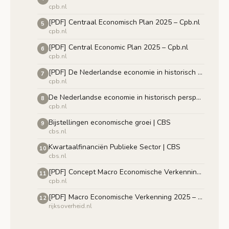
cpb.nl
[PDF] Centraal Economisch Plan 2025 – Cpb.nl
5
cpb.nl
[PDF] Central Economic Plan 2025 – Cpb.nl
6
cpb.nl
[PDF] De Nederlandse economie in historisch perspectief – Cpb.nl
7
cpb.nl
De Nederlandse economie in historisch perspectief – Cpb.nl
8
cpb.nl
Bijstellingen economische groei | CBS
9
cbs.nl
Kwartaalfinanciën Publieke Sector | CBS
10
cbs.nl
[PDF] Concept Macro Economische Verkenning 2025 – Cpb.nl
11
cpb.nl
[PDF] Macro Economische Verkenning 2025 – Rijksoverheid
12
rijksoverheid.nl