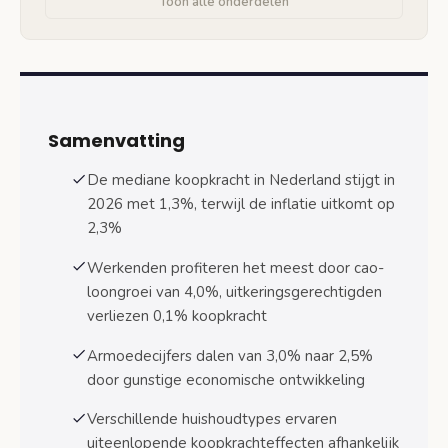
Toon alle onderdelen
Uitkeringsgerechtigden blijven achter met 0,1%
verlies
Beperkte indexering uitkeringen
Impact arbeidskorting en
belastingtarieven
Samenvatting
Armoedecijfers dalen door gunstige inflatie
De mediane koopkracht in Nederland stijgt in
Percentage personen in armoede daalt
2026 met 1,3%, terwijl de inflatie uitkomt op
naar 2,5%
2,3%
Kinderarmoede verbetert sterker dan
Werkenden profiteren het meest door cao-
verwacht
loongroei van 4,0%, uitkeringsgerechtigden
verliezen 0,1% koopkracht
Verschillen tussen huishoudtypes in
koopkrachtwinst
Armoedecijfers dalen van 3,0% naar 2,5%
Werkende huishoudens versus
door gunstige economische ontwikkeling
uitkeringsgerechtigden
Verschillende huishoudtypes ervaren
Gezinnen met kinderen profiteren extra
uiteenlopende koopkrachteffecten afhankelijk