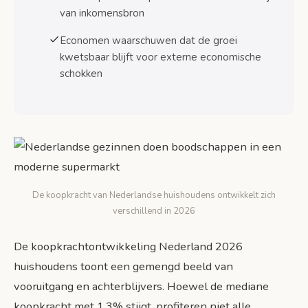
van inkomensbron
Pensionados en AOW-gerechtigden
Economen waarschuwen dat de groei
Regionale verschillen in koopkrachtontwikkeling
kwetsbaar blijft voor externe economische
Randstad versus overig Nederland
schokken
Impact op lokale economieën
Sectorale verschillen in loongroei
Zorg en techniek leiden loongroei
Retail en horeca blijven achter
De koopkracht van Nederlandse huishoudens ontwikkelt zich
Langetermijnperspectief en risico’s
verschillend in 2026
Kwetsbaarheid voor externe schokken
Structurele uitdagingen
De koopkrachtontwikkeling Nederland 2026
huishoudens toont een gemengd beeld van
Conclusie en actiepunten voor huishoudens
vooruitgang en achterblijvers. Hoewel de mediane
Belangrijkste bevindingen
koopkracht met 1,3% stijgt, profiteren niet alle