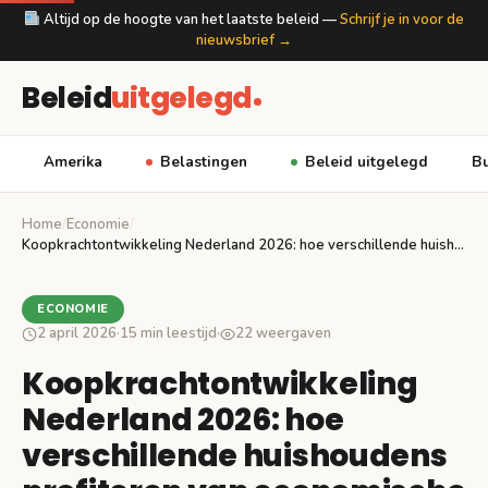
Altijd op de hoogte van het laatste beleid —
Schrijf je in voor de
nieuwsbrief →
Beleid
uitgelegd
Amerika
Belastingen
Beleid uitgelegd
Bu
Home
/
Economie
/
Koopkrachtontwikkeling Nederland 2026: hoe verschillende huishoudens profiteren van…
ECONOMIE
2 april 2026
·
15 min leestijd
·
22 weergaven
Koopkrachtontwikkeling
Nederland 2026: hoe
verschillende huishoudens