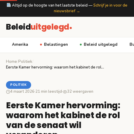
Altijd op de hoogte van het laatste beleid —
Schrijf je in voor de
nieuwsbrief →
Beleid
uitgelegd
Amerika
Belastingen
Beleid uitgelegd
Bu
Home
/
Politiek
/
Eerste Kamer hervorming: waarom het kabinet de rol…
POLITIEK
4 maart 2026
·
21 min leestijd
·
32 weergaven
Eerste Kamer hervorming:
waarom het kabinet de rol
van de senaat wil