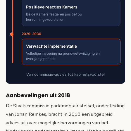
Positieve reacties Kamers
Beide Kamers reageren positief op
hervormingsvoorstellen
2029-2030
Verwachte implementatie
Volledige invoering na grondwetswijziging en
overgangsperiode
Van commissie-advies tot kabinetsvoorstel
Aanbevelingen uit 2018
De Staatscommissie parlementair stelsel, onder leiding
van Johan Remkes, bracht in 2018 een uitgebreid
advies uit over mogelijke hervormingen van het