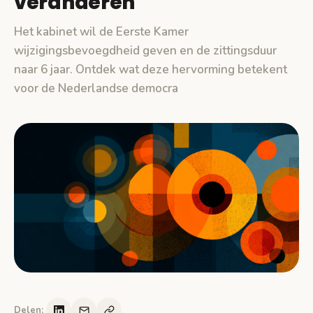
veranderen
Het kabinet wil de Eerste Kamer
wijzigingsbevoegdheid geven en de zittingsduur
naar 6 jaar. Ontdek wat deze hervorming betekent
voor de Nederlandse democra
Delen: