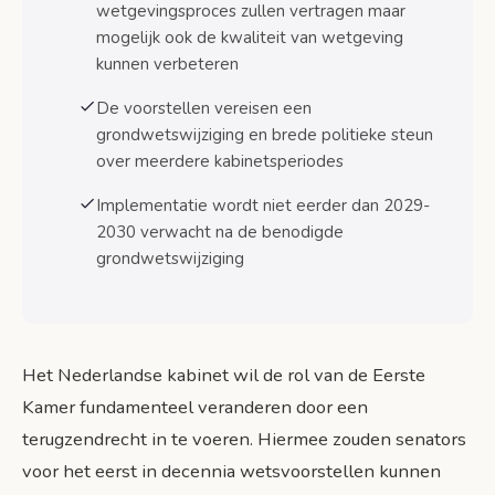
Invloed op wetgevingsproces
wetgevingsproces zullen vertragen maar
mogelijk ook de kwaliteit van wetgeving
Praktische gevolgen voor burgers
kunnen verbeteren
Kritische kanttekeningen van
De voorstellen vereisen een
staatsrechtgeleerden
grondwetswijziging en brede politieke steun
Democratische legitimiteit
over meerdere kabinetsperiodes
Risico op vertraging
Implementatie wordt niet eerder dan 2029-
2030 verwacht na de benodigde
Constitutionele uitdagingen
grondwetswijziging
Tijdlijn en implementatie van de hervormingen
Grondwetswijziging als voorwaarde
Parlementaire behandeling en procedures
Het Nederlandse kabinet wil de rol van de Eerste
Kamer fundamenteel veranderen door een
Overgangsregelingen voor huidige
senatoren
terugzendrecht in te voeren. Hiermee zouden senators
voor het eerst in decennia wetsvoorstellen kunnen
Praktische uitdagingen