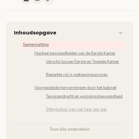
Inhoudsopgave
Samenvatting
Huidige bevoegdheden van de Eerste Kamer
Verschil tussen Eerste en Tweede Kamer
Beperkte rol in wetgevingsproces
Voorgestelde hervormingen door het kabinet
Terugzendrecht en wijzigingsbevoegdheid
Zittingsduur van vier naar zes jaar
Staatscommissie parlementair stelsel en
politieke steun
Toon alle onderdelen
Aanbevelingen uit 2018