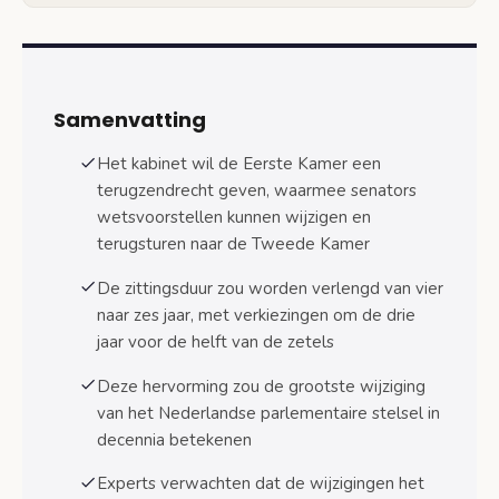
Reacties van Eerste en Tweede Kamer
Standpunten van politieke partijen
Samenvatting
Coalitiepartijen en steun voor hervorming
Het kabinet wil de Eerste Kamer een
Oppositiepartijen verdeeld
terugzendrecht geven, waarmee senators
Internationale vergelijking: Eerste Kamer
wetsvoorstellen kunnen wijzigen en
hervorming in Europese context
terugsturen naar de Tweede Kamer
Duitsland: Sterke Bundesrat
De zittingsduur zou worden verlengd van vier
Frankrijk: Beperkte Sénat
naar zes jaar, met verkiezingen om de drie
jaar voor de helft van de zetels
België: Gelijkwaardige kamers
Deze hervorming zou de grootste wijziging
Gevolgen voor het Nederlandse parlementaire
van het Nederlandse parlementaire stelsel in
systeem
decennia betekenen
Machtsbalans tussen de Kamers
Experts verwachten dat de wijzigingen het