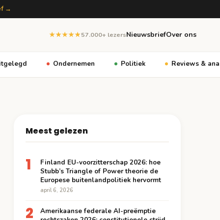
ef →
Nieuwsbrief
Over ons
★★★★★
57.000+ lezers
itgelegd
Ondernemen
Politiek
Reviews & ana
Meest gelezen
1
Finland EU-voorzitterschap 2026: hoe
Stubb’s Triangle of Power theorie de
Europese buitenlandpolitiek hervormt
april 6, 2026
2
Amerikaanse federale AI-preëmptie
rechtszaken 2026: constitutionele strijd