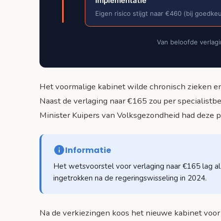
Implementatie
Eigen risico stijgt naar €460 (bij goedke
Van beloofde verlagi
Het voormalige kabinet wilde chronisch zieken e
Naast de verlaging naar €165 zou per specialist
Minister Kuipers van Volksgezondheid had deze p
Informatie
Het wetsvoorstel voor verlaging naar €165 lag a
ingetrokken na de regeringswisseling in 2024.
Na de verkiezingen koos het nieuwe kabinet voor 