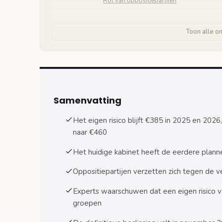
Rol van oppositiepartijen
Timing en inwerkingtreding
Toon alle o
Argumenten voor en tegen verhoging eigen risi
Economische argumenten: kostenbeheersi
Sociale argumenten: solidariteit versus 
Internationale vergelijking eigen risico systeme
Samenvatting
Europese systemen
Het eigen risico blijft €385 in 2025 en 202
naar €460
Effecten op zorggebruik
Het huidige kabinet heeft de eerdere plann
Gevolgen voor verschillende inkomensgroepe
Lagere inkomens (tot €30.000 per jaar)
Oppositiepartijen verzetten zich tegen de 
Middeninkomens (€30.000 – €60.000 per
Experts waarschuwen dat een eigen risico v
groepen
Hogere inkomens (boven €60.000 per ja