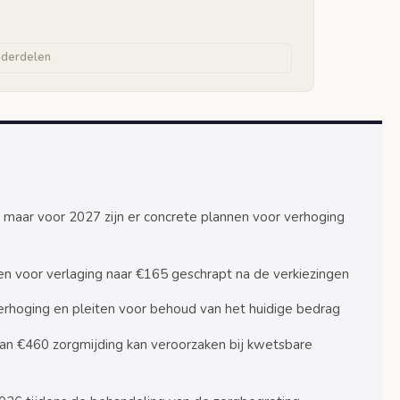
nderdelen
co
ng versus toegankelijkheid
eigen verantwoordelijkheid
n
6, maar voor 2027 zijn er concrete plannen voor verhoging
en voor verlaging naar €165 geschrapt na de verkiezingen
n
verhoging en pleiten voor behoud van het huidige bedrag
 jaar)
an €460 zorgmijding kan veroorzaken bij kwetsbare
ar)