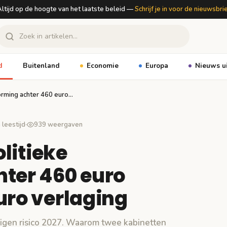
ltijd op de hoogte van het laatste beleid —
Schrijf je in voor de nieuwsbri
d
Buitenland
Economie
Europa
Nieuws u
vorming achter 460 euro…
 leestijd
·
939 weergaven
olitieke
hter 460 euro
uro verlaging
eigen risico 2027. Waarom twee kabinetten