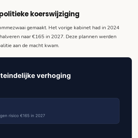
olitieke koerswijziging
ommezwaai gemaakt. Het vorige kabinet had in 2024
e halveren naar €165 in 2027. Deze plannen werden
oalitie aan de macht kwam.
iteindelijke verhoging
igen risico €165 in 2027