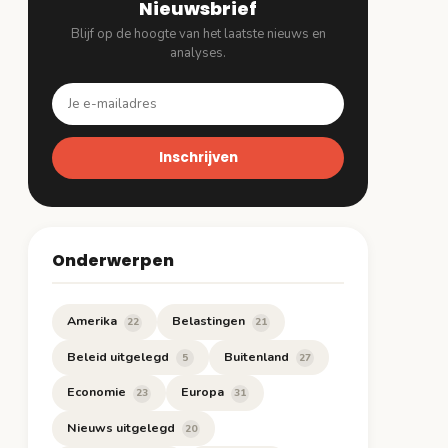
Nieuwsbrief
Blijf op de hoogte van het laatste nieuws en
analyses.
Inschrijven
Onderwerpen
Amerika
Belastingen
22
21
Beleid uitgelegd
Buitenland
5
27
Economie
Europa
23
31
Nieuws uitgelegd
20