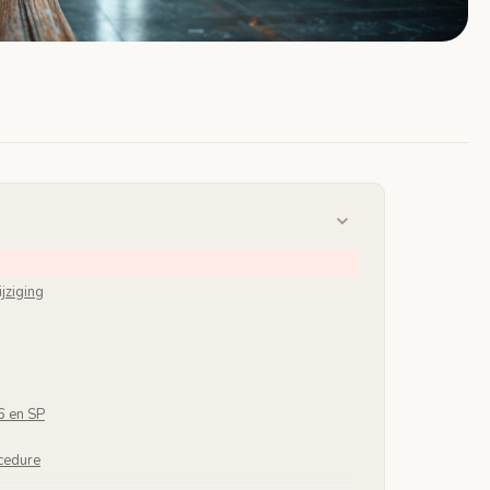
jziging
6 en SP
cedure