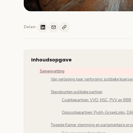
Delen:
Inhoudsopgave
Samenvatting
Van verlaging naar verhoging: politieke koerswi
Standpunten politieke partijen
Coalitiepartijen: VVD, NSC, PVV en BBB
Oppositiepartijen: PvdA-GroenLinks, D6
Tweede Kamer stemming en parlementaire pro