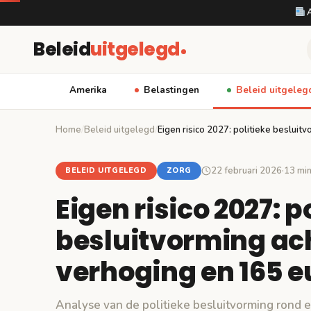
A
Beleid
uitgelegd
Amerika
Belastingen
Beleid uitgeleg
Home
/
Beleid uitgelegd
/
Eigen risico 2027: politieke besluit
22 februari 2026
·
13 min
BELEID UITGELEGD
ZORG
Eigen risico 2027: p
besluitvorming ac
verhoging en 165 e
Analyse van de politieke besluitvorming rond 