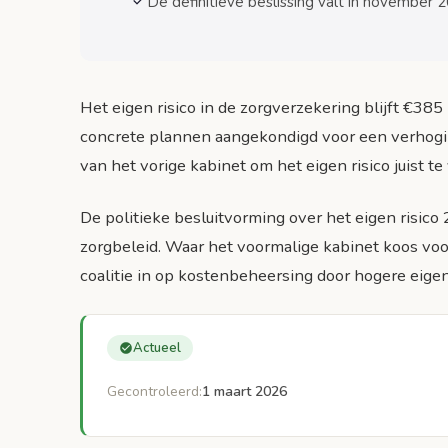
De definitieve beslissing valt in november 
Compensatieregelingen en uitzonderingen
Zorgtoeslag aanpassingen
Uitzondering chronische medicatie
Het eigen risico in de zorgverzekering blijft €38
Timing en implementatie besluitvorming
concrete plannen aangekondigd voor een verhogi
Kritieke data
van het vorige kabinet om het eigen risico juist t
Invloed van maatschappelijke druk
De politieke besluitvorming over het eigen risico
Conclusie: onzekerheid en politieke realiteit
zorgbeleid. Waar het voormalige kabinet koos voor 
coalitie in op kostenbeheersing door hogere eigen
Bronnen
Actueel
Gecontroleerd:
1 maart 2026