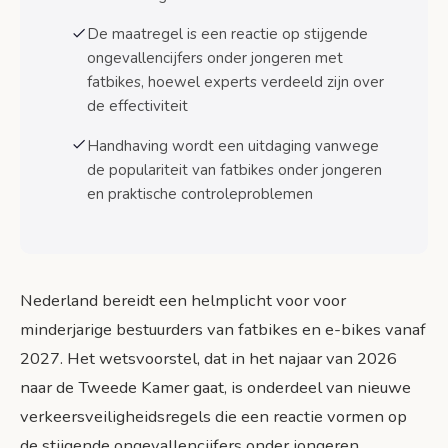
De maatregel is een reactie op stijgende
Veelgestelde vragen (FAQ)
ongevallencijfers onder jongeren met
Veelgestelde vragen
fatbikes, hoewel experts verdeeld zijn over
de effectiviteit
Reacties van experts en belangenorganisaties
Verkeersveiligheidsorganisaties
Handhaving wordt een uitdaging vanwege
de populariteit van fatbikes onder jongeren
Gemeenten en handhaving
en praktische controleproblemen
Ouders en jongeren
Conclusie en actiepunten
Belangrijkste ontwikkelingen
Nederland bereidt een helmplicht voor voor
minderjarige bestuurders van fatbikes en e-bikes vanaf
Praktische voorbereiding
2027. Het wetsvoorstel, dat in het najaar van 2026
Maatschappelijke impact
naar de Tweede Kamer gaat, is onderdeel van nieuwe
verkeersveiligheidsregels die een reactie vormen op
Bronnen
de stijgende ongevallencijfers onder jongeren.