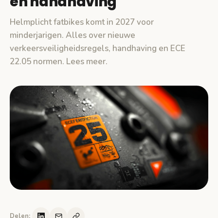
en handhaving
Helmplicht fatbikes komt in 2027 voor
minderjarigen. Alles over nieuwe
verkeersveiligheidsregels, handhaving en ECE
22.05 normen. Lees meer.
Delen: