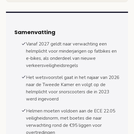
Technische specificaties goedgekeurde
helmen
Keurmerk en certificering
Samenvatting
Ongevallenstatistieken en achtergrond nieuwe
wetgeving
Vanaf 2027 geldt naar verwachting een
Stijging fatbike-ongevallen sinds 2021
helmplicht voor minderjarigen op fatbikes en
e-bikes, als onderdeel van nieuwe
Jongeren als risicogroep
verkeersveiligheidsregels
Handhaving en boetes bij overtreding
Het wetsvoorstel gaat in het najaar van 2026
helmplicht
naar de Tweede Kamer en volgt op de
Controle door politie en toezichthouders
helmplicht voor snorscooters die in 2023
werd ingevoerd
Hoogte boetes en sancties
Helmen moeten voldoen aan de ECE 22.05
Praktische gids: helmkeuze en kosten
veiligheidsnorm, met boetes die naar
Helmkeuze: waar op letten?
verwachting rond de €95 liggen voor
overtredingen
Kosten en waar te koop