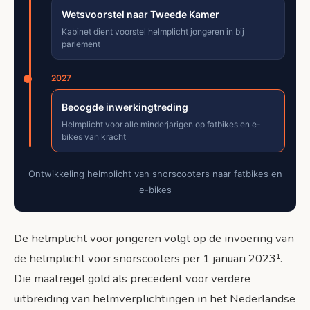
Wetsvoorstel naar Tweede Kamer
Kabinet dient voorstel helmplicht jongeren in bij
parlement
2027
Beoogde inwerkingtreding
Helmplicht voor alle minderjarigen op fatbikes en e-
bikes van kracht
Ontwikkeling helmplicht van snorscooters naar fatbikes en
e-bikes
De helmplicht voor jongeren volgt op de invoering van
de helmplicht voor snorscooters per 1 januari 2023¹.
Die maatregel gold als precedent voor verdere
uitbreiding van helmverplichtingen in het Nederlandse