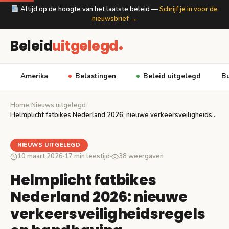
Altijd op de hoogte van het laatste beleid —
Schrijf je in voor de
nieuwsbrief →
Beleid
uitgelegd
Amerika
Belastingen
Beleid uitgelegd
Bu
Home
/
Nieuws uitgelegd
/
Helmplicht fatbikes Nederland 2026: nieuwe verkeersveiligheidsregels en handhaving
NIEUWS UITGELEGD
10 maart 2026
·
17 min leestijd
·
38 weergaven
Helmplicht fatbikes
Nederland 2026: nieuwe
verkeersveiligheidsregels