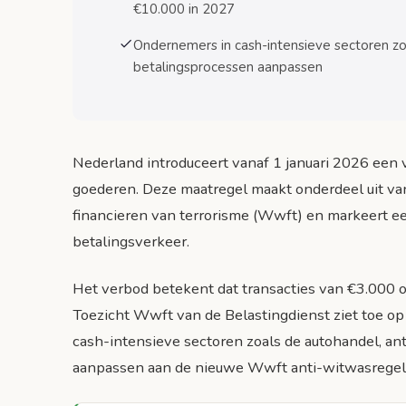
€10.000 in 2027
Horeca en detailhandel
Ondernemers in cash-intensieve sectoren z
betalingsprocessen aanpassen
Veelgestelde vragen over het contante betali
Veelgestelde vragen
Bronnen
Nederland introduceert vanaf 1 januari 2026 een
goederen. Deze maatregel maakt onderdeel uit v
financieren van terrorisme (Wwft) en markeert ee
betalingsverkeer.
Het verbod betekent dat transacties van €3.000 
Toezicht Wwft van de Belastingdienst ziet toe op
cash-intensieve sectoren zoals de autohandel, a
aanpassen aan de nieuwe Wwft anti-witwasrege