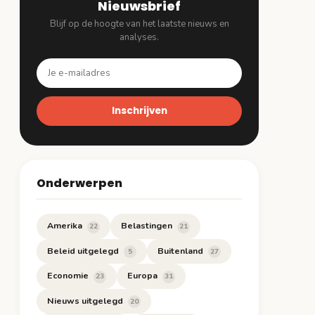
Nieuwsbrief
Blijf op de hoogte van het laatste nieuws en
analyses.
Inschrijven
Onderwerpen
Amerika
Belastingen
22
21
Beleid uitgelegd
Buitenland
5
27
Economie
Europa
23
31
Nieuws uitgelegd
20