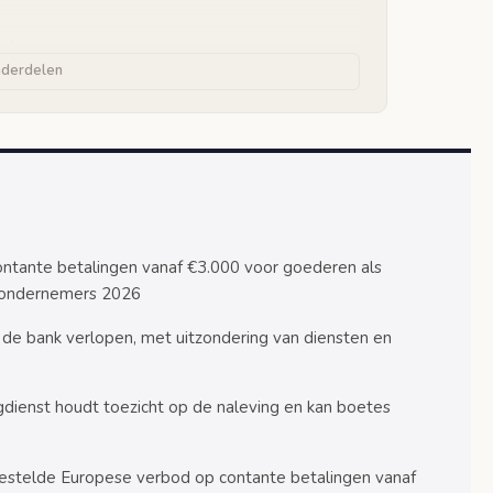
od
nderdelen
 onder de Wwft
nstructies
€3.000
s vanaf 2026
ontante betalingen vanaf €3.000 voor goederen als
 ondernemers 2026
0 in 2027
e regelgeving
 de bank verlopen, met uitzondering van diensten en
nsacties
dienst houdt toezicht op de naleving en kan boetes
lgeving
estelde Europese verbod op contante betalingen vanaf