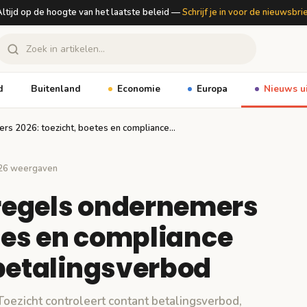
ltijd op de hoogte van het laatste beleid —
Schrijf je in voor de nieuwsbri
d
Buitenland
Economie
Europa
Nieuws u
rs 2026: toezicht, boetes en compliance…
26 weergaven
regels ondernemers
etes en compliance
 betalingsverbod
oezicht controleert contant betalingsverbod,