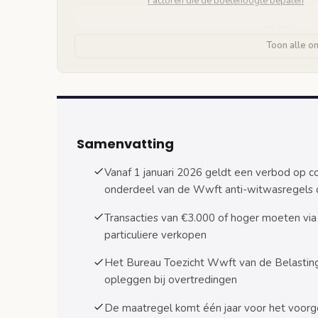
Factoren die de boetehoogte bepalen
Samengestelde transacties en het €3.000 verb
Toon alle o
Definitie van samengestelde transacties
Praktische voorbeelden van verboden co
Acceptatieplicht voor contante betalingen tot 
Nieuwe verplichtingen voor ondernemer
Samenvatting
Uitzonderingen op de acceptatieplicht
Vanaf 1 januari 2026 geldt een verbod op c
onderdeel van de Wwft anti-witwasregels
Europees contant betalingsverbod van €10.00
Verschil tussen Nederlandse en Europes
Transacties van €3.000 of hoger moeten via
particuliere verkopen
Gevolgen voor grensoverschrijdende tra
Het Bureau Toezicht Wwft van de Belasting
Sectoren met grote impact van de nieuwe rege
opleggen bij overtredingen
Autohandel en tweedehandsvoertuigen
De maatregel komt één jaar voor het voorg
Antiekhandel en kunsthandel