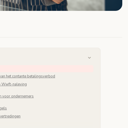
van het contante betalingsverbod
op Wwft-naleving
en voor ondernemers
gels
vertredingen