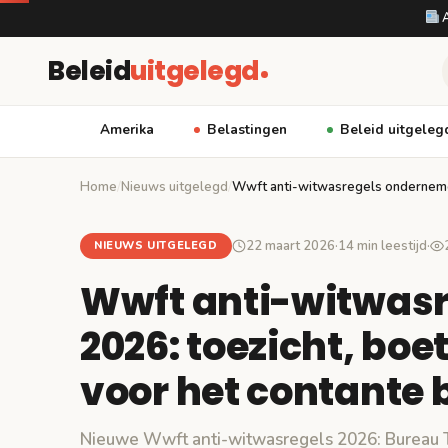
A
Beleid
uitgelegd
Amerika
Belastingen
Beleid uitgeleg
Home
/
Nieuws uitgelegd
/
Wwft anti-witwasregels onderneme
22 maart 2026
·
14 min leestijd
·
NIEUWS UITGELEGD
Wwft anti-witwas
2026: toezicht, bo
voor het contante
Nieuwe Wwft anti-witwasregels 2026: Bureau T