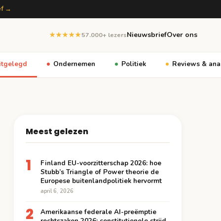
ef →
Nieuwsbrief
Over ons
★★★★★
57.000+ lezers
itgelegd
Ondernemen
Politiek
Reviews & ana
Meest gelezen
1
Finland EU-voorzitterschap 2026: hoe
Stubb’s Triangle of Power theorie de
Europese buitenlandpolitiek hervormt
april 6, 2026
2
Amerikaanse federale AI-preëmptie
rechtszaken 2026: constitutionele strijd