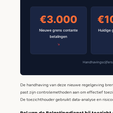
€3.000
€1
Nieuwe grens contante
Huidige 
betalingen
Handhavingscijfers
De handhaving van deze nieuwe regelgeving bren
past zijn controlemethoden aan om effectief toezi
De toezichthouder gebruikt data-analyse en risic
Rol van de Belastingdienst bij toezich