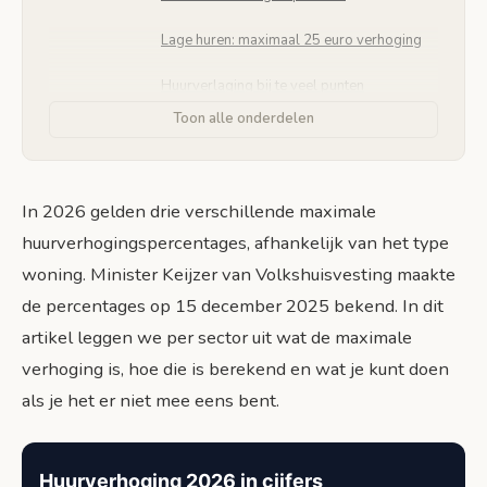
Lage huren: maximaal 25 euro verhoging
Huurverlaging bij te veel punten
Toon alle onderdelen
Middenhuur: maximaal 6,1 procent per 1 januari
2026
Het percentage en de berekening
In 2026 gelden drie verschillende maximale
Welke woningen vallen onder
huurverhogingspercentages, afhankelijk van het type
middenhuur?
woning. Minister Keijzer van Volkshuisvesting maakte
Verschil met sociale huur
de percentages op 15 december 2025 bekend. In dit
artikel leggen we per sector uit wat de maximale
Vrije sector: maximaal 4,4 procent per 1 januari
2026
verhoging is, hoe die is berekend en wat je kunt doen
Het percentage en de berekening
als je het er niet mee eens bent.
Wettelijk maximum sinds 2021
Huurverhoging 2026 in cijfers
Wat telt: de afspraak in het huurcontract