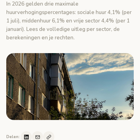
In 2026 gelden drie maximale
huurverhogingspercentages: sociale huur 4,1% (per
1 juli), middenhuur 6,1% en vrije sector 4,4% (per 1
januari). Lees de volledige uitleg per sector, de
berekeningen en je rechten.
Delen: