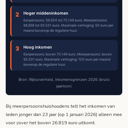
Hoger middeninkomen
2
Eenpersoons: 59.504 tot 70.149 euro. Meerpersoons:
68.858 tot 93.531 euro. Maximale verhoging: 50 euro per
maand bovenop de reguliere huur.
Hoog inkomen
3
Eenpersoons: boven 70.149 euro. Meerpersoons: boven
93.531 euro. Maximale verhoging: 100 euro per maand
bovenop de reguliere huur.
Bron: Rijksoverheid, inkomensgrenzen 2026 (bruto
jaarloon)
Bij meerpersoonshuishoudens telt het inkomen van
leden jonger dan 23 jaar (op 1 januari 2026) alleen mee
voor zover het boven 26.819 euro uitkomt.