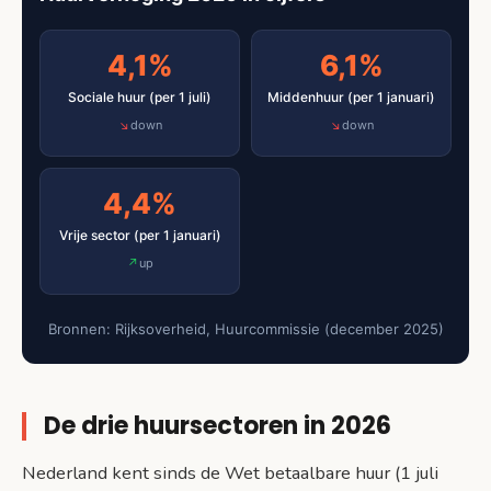
Inkomensafhankelijke huurverhoging (sociale
4,1%
6,1%
huur)
Inkomensgrenzen en maximale verhoging
Sociale huur (per 1 juli)
Middenhuur (per 1 januari)
down
down
Vrijstellingen
Wet betaalbare huur: wat veranderde er?
4,4%
Bezwaar maken bij de Huurcommissie
Vrije sector (per 1 januari)
Sociale huur en middenhuur
up
Vrije sector
Bronnen: Rijksoverheid, Huurcommissie (december 2025)
Wat kun je doen als huurder?
Veelgestelde vragen
De drie huursectoren in 2026
Veelgestelde vragen
Nederland kent sinds de Wet betaalbare huur (1 juli
Bronnen