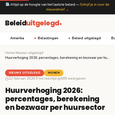
Altijd op de hoogte van het laatste beleid —
Schrijf je in voor de
nieuwsbrief →
Beleid
uitgelegd
Amerika
Belastingen
Beleid uitgelegd
Bu
Home
/
Nieuws uitgelegd
/
Huurverhoging 2026: percentages, berekening en bezwaar per huursector
NIEUWS UITGELEGD
WONEN
22 februari 2026
·
9 min leestijd
·
689 weergaven
Huurverhoging 2026:
percentages, berekening
en bezwaar per huursector