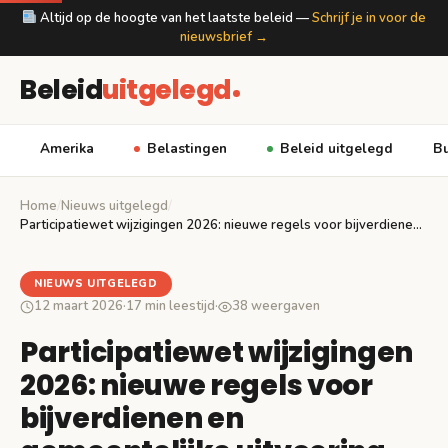
Altijd op de hoogte van het laatste beleid —
Schrijf je in voor de
nieuwsbrief →
Beleid
uitgelegd
Amerika
Belastingen
Beleid uitgelegd
Bu
Home
/
Nieuws uitgelegd
/
Participatiewet wijzigingen 2026: nieuwe regels voor bijverdienen en…
NIEUWS UITGELEGD
12 maart 2026
·
17 min leestijd
·
38 weergaven
Participatiewet wijzigingen
2026: nieuwe regels voor
bijverdienen en