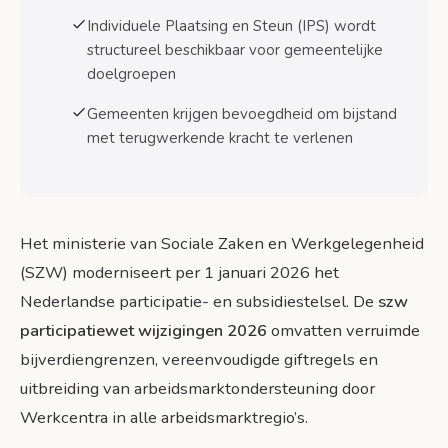
Tijdlijn implementatie
Individuele Plaatsing en Steun (IPS) wordt
structureel beschikbaar voor gemeentelijke
Overgangsregeling bestaande gevallen
doelgroepen
Financiële gevolgen voor gemeenten
Gemeenten krijgen bevoegdheid om bijstand
Extra rijksmiddelen
met terugwerkende kracht te verlenen
Besparingen voor gemeenten
Veelgestelde vragen over de Participatiewet
wijzigingen
Het ministerie van Sociale Zaken en Werkgelegenheid
Veelgestelde vragen
(SZW) moderniseert per 1 januari 2026 het
Nederlandse participatie- en subsidiestelsel. De
szw
Conclusie en actiepunten
participatiewet wijzigingen 2026
omvatten verruimde
Belangrijkste voordelen
bijverdiengrenzen, vereenvoudigde giftregels en
Actiepunten voor uitkeringsgerechtigden
uitbreiding van arbeidsmarktondersteuning door
Verwachtingen voor de toekomst
Werkcentra in alle arbeidsmarktregio’s.