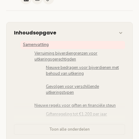
Inhoudsopgave
Samenvatting
Verruiming bijverdiengrenzen voor
uitkeringsgerechtigden
Nieuwe bedragen voor bijverdienen met
behoud van uitkering
Gevolgen voor verschillende
uitkeringstypen
Nieuwe regels voor giften en financiële steun
Giftenregeling tot €1.200 per jaar
Uitzonderingen en voorwaarden
Toon alle onderdelen