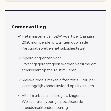
Terugwerkende kracht bijstand door gemeenten
Nieuwe bevoegdheden gemeenten
Voorwaarden en termijnen
Samenvatting
Uitbreiding werkcentra en
arbeidsmarktondersteuning
Het ministerie van SZW voert per 1 januari
35 werkcentra in alle arbeidsmarktregio’s
2026 ingrijpende wijzigingen door in de
Participatiewet en het subsidiestelsel
Individuele Plaatsing en Steun (IPS) voor
gemeenten
Bijverdiengrenzen voor
uitkeringsgerechtigden worden verruimd om
Impact op verschillende doelgroepen
arbeidsparticipatie te stimuleren
Jongeren en starters op de arbeidsmarkt
Nieuwe regels maken giften tot €1.200 per
Ouderen en mensen met
jaar mogelijk zonder invloed op uitkeringen
arbeidsbeperking
Alle 35 arbeidsmarktregio's krijgen een
Alleenstaande ouders
Werkcentrum voor gespecialiseerde
arbeidsmarktondersteuning
Implementatie en overgangsregeling