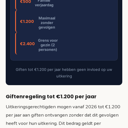
Familie
€500
verjaardag
Maximaal
€1.200
zonder
gevolgen
Grens voor
€2.400
gezin (2
personen)
Giften tot €1.200 per jaar hebben geen invloed op uw
uitkering
Giftenregeling tot €1.200 per jaar
Uitkeringsgerechtigden mogen vanaf 2026 tot €1.200
per jaar aan giften ontvangen zonder dat dit gevolgen
heeft voor hun uitkering. Dit bedrag geldt per