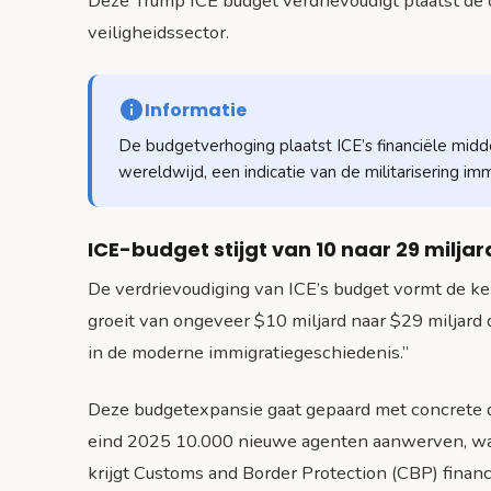
Deze Trump ICE budget verdrievoudigt plaatst de 
veiligheidssector.
Informatie
De budgetverhoging plaatst ICE’s financiële midd
wereldwijd, een indicatie van de militarisering im
ICE-budget stijgt van 10 naar 29 miljard
De verdrievoudiging van ICE’s budget vormt de ker
groeit van ongeveer $10 miljard naar $29 miljard d
in de moderne immigratiegeschiedenis.”
Deze budgetexpansie gaat gepaard met concrete d
eind 2025 10.000 nieuwe agenten aanwerven, wat 
krijgt Customs and Border Protection (CBP) fina