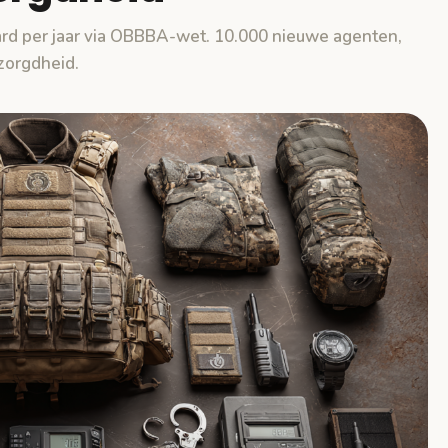
ard per jaar via OBBBA-wet. 10.000 nieuwe agenten,
ezorgdheid.