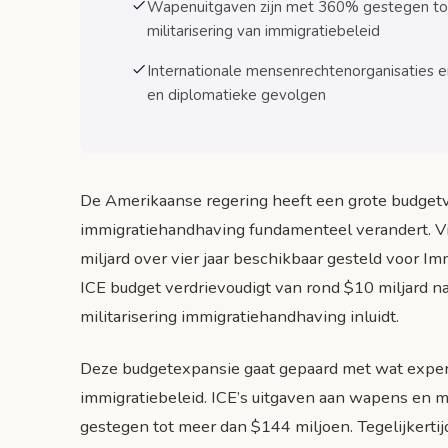
Arbeidsmarkteffecten en economische ko
Wapenuitgaven zijn met 360% gestegen tot
militarisering van immigratiebeleid
Maatschappelijke polarisatie en gemeen
Internationale mensenrechtenorganisaties 
Toekomstperspectieven en mogelijke scenario’
en diplomatieke gevolgen
Scenario 1: Verdere escalatie en uitbreid
Scenario 2: Internationale druk en herzien
De Amerikaanse regering heeft een grote budgetv
Scenario 3: Juridische uitdagingen en be
immigratiehandhaving fundamenteel verandert. Vi
Veelgestelde vragen over ICE-budgetverdriev
miljard over vier jaar beschikbaar gesteld voor 
Veelgestelde vragen
ICE budget verdrievoudigt van rond $10 miljard naa
Conclusie: Een nieuwe era in immigratiehandha
militarisering immigratiehandhaving inluidt.
Bronnen
Deze budgetexpansie gaat gepaard met wat expert
immigratiebeleid. ICE’s uitgaven aan wapens en mun
gestegen tot meer dan $144 miljoen. Tegelijkertij