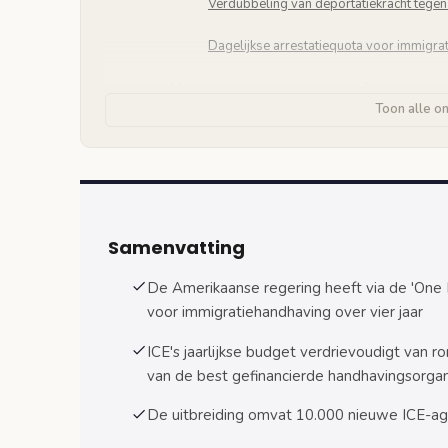
Verdubbeling van deportatiekracht tege
Dagelijkse arrestatiequota voor immigra
Militarisering van immigratiehandhaving: wapens
Toon alle o
360% stijging in wapen- en munitie-uitg
ICE-budget vergelijkbaar met wereldwij
Internationale bezorgdheid over Trump’s immig
Europese reacties op militarisering imm
Samenvatting
Diplomatieke gevolgen voor bilaterale re
De Amerikaanse regering heeft via de 'One B
voor immigratiehandhaving over vier jaar
Nederlandse zorgen over Amerikaanse preced
Impact op EU-immigratiebeleid
ICE's jaarlijkse budget verdrievoudigt van r
van de best gefinancierde handhavingsorgan
Gevolgen voor NAVO-samenwerking
De uitbreiding omvat 10.000 nieuwe ICE-age
Economische en sociale gevolgen van budgetv