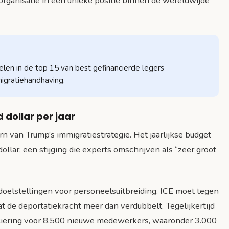
organisatie in een unieke positie binnen de wereldwijde
elen in de top 15 van best gefinancierde legers
migratiehandhaving.
 dollar per jaar
n van Trump’s immigratiestrategie. Het jaarlijkse budget
ollar, een stijging die experts omschrijven als “zeer groot
oelstellingen voor personeelsuitbreiding. ICE moet tegen
de deportatiekracht meer dan verdubbelt. Tegelijkertijd
nciering voor 8.500 nieuwe medewerkers, waaronder 3.000