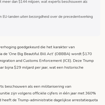
sten
 meer dan $144 miljoen, wat experts beschouwen als
schapseffecten
en EU-landen uiten bezorgdheid over de precedentwerking
s
ing
ing
erhoging goedgekeurd die het karakter van
perkingen
a de ‘One Big Beautiful Bill Act’ (OBBBA) wordt $170
oudiging
Immigration and Customs Enforcement (ICE). Deze Trump
r bijna $29 miljard per jaar, wat een historische
ving
s beschouwen als een militarisering van
itie zijn volgens officiële cijfers in één jaar met 360%
d heeft de Trump-administratie dagelijkse arrestatiequota