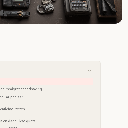
voor immigratiehandhaving
dollar per jaar
ntiefaciliteiten
n en dagelijkse quota