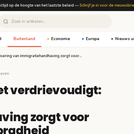
ltijd op de hoogte van het laatste beleid —
Schrijf je in voor de nieuwsbri
d
Buitenland
Economie
Europa
Nieuws u
risering van immigratiehandhaving zorgt voor…
gaven
t verdrievoudigt:
ing zorgt voor
zorgdheid