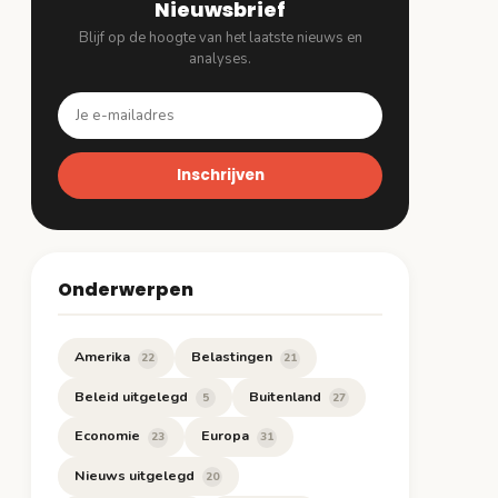
Nieuwsbrief
Blijf op de hoogte van het laatste nieuws en
analyses.
Inschrijven
Onderwerpen
Amerika
Belastingen
22
21
Beleid uitgelegd
Buitenland
5
27
Economie
Europa
23
31
Nieuws uitgelegd
20