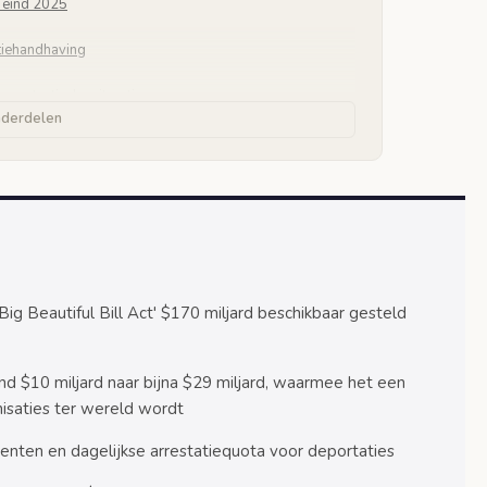
n eind 2025
tiehandhaving
 en tactische uitrusting
nderdelen
aven
de legers
ratiebeleid
igratiehandhaving
laties
ig Beautiful Bill Act' $170 miljard beschikbaar gesteld
entwerking
ond $10 miljard naar bijna $29 miljard, waarmee het een
isaties ter wereld wordt
nten en dagelijkse arrestatiequota voor deportaties
erdrievoudiging