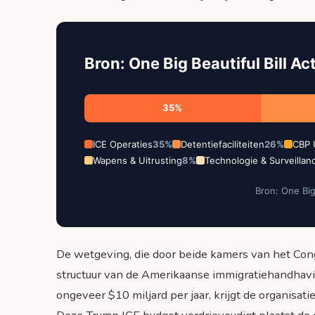
Bron: One Big Beautiful Bill Ac
35%
ICE Operaties
35%
Detentiefaciliteiten
26%
CBP 
Wapens & Uitrusting
8%
Technologie & Surveillan
Bron: One Big 
De wetgeving, die door beide kamers van het Con
structuur van de Amerikaanse immigratiehandhav
ongeveer $10 miljard per jaar, krijgt de organisatie 