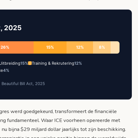
t, 2025
26%
15%
12%
8%
Uitbreiding
15%
Training & Rekrutering
12%
ce
4%
Beautiful Bill Act, 2025
gres werd goedgekeurd, transformeert de financiële
ing fundamenteel. Waar ICE voorheen opereerde met
nu bijna $29 miljard dollar jaarlijks tot zijn beschikking.