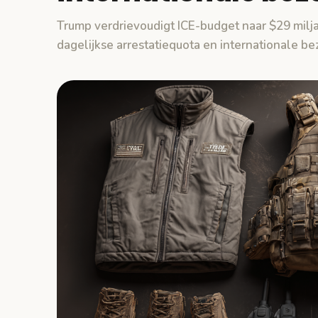
Trump verdrievoudigt ICE-budget naar $29 milj
dagelijkse arrestatiequota en internationale b