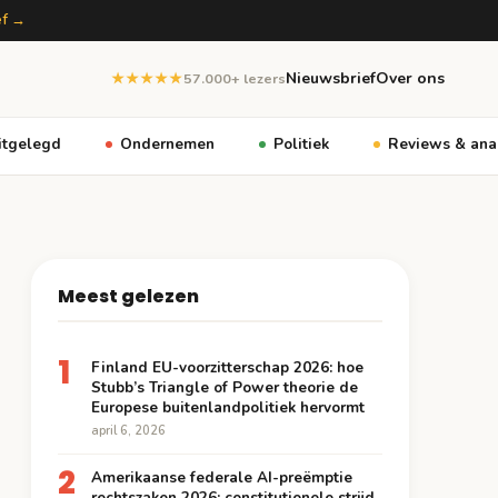
ef →
Nieuwsbrief
Over ons
★★★★★
57.000+ lezers
itgelegd
Ondernemen
Politiek
Reviews & ana
Meest gelezen
1
Finland EU-voorzitterschap 2026: hoe
Stubb’s Triangle of Power theorie de
Europese buitenlandpolitiek hervormt
april 6, 2026
2
Amerikaanse federale AI-preëmptie
rechtszaken 2026: constitutionele strijd