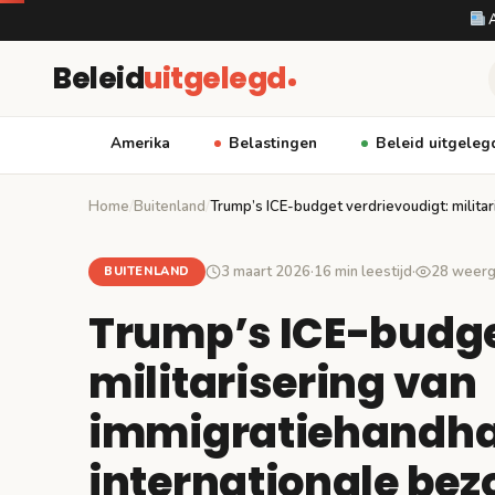
A
Beleid
uitgelegd
Amerika
Belastingen
Beleid uitgeleg
Home
/
Buitenland
/
Trump’s ICE-budget verdrievoudigt: milita
3 maart 2026
·
16 min leestijd
·
28 weer
BUITENLAND
Trump’s ICE-budge
militarisering van
immigratiehandhav
internationale be