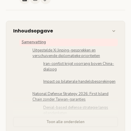
Inhoudsopgave
Samenvatting
Uitgestelde Xi Jinping-gesprekken en
verschuivende diplomatieke prioriteiten
Iran-conflict krijgt voorrang boven China-
dialoog
Impact op bilaterale handelsbesprekingen
National Defense Strategy 2026: First Island
Chain zonder Taiwan-garanties
Denial-based defense strategie langs
eilandenketen
Toon alle onderdelen
Opvallende afwezigheid van Taiwan-