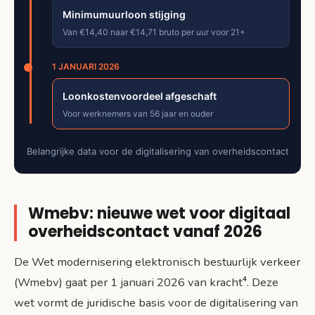
Minimumuurloon stijging
Van €14,40 naar €14,71 bruto per uur voor 21+
1 JANUARI 2026
Loonkostenvoordeel afgeschaft
Voor werknemers van 56 jaar en ouder
Belangrijke data voor de digitalisering van overheidscontact
Wmebv: nieuwe wet voor digitaal
overheidscontact vanaf 2026
De Wet modernisering elektronisch bestuurlijk verkeer
(Wmebv) gaat per 1 januari 2026 van kracht⁴. Deze
wet vormt de juridische basis voor de digitalisering van