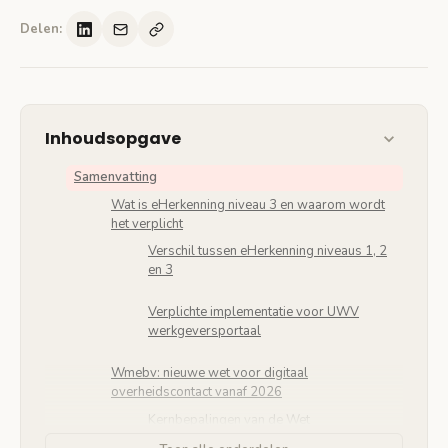
Delen:
Inhoudsopgave
Samenvatting
Wat is eHerkenning niveau 3 en waarom wordt
het verplicht
Verschil tussen eHerkenning niveaus 1, 2
en 3
Verplichte implementatie voor UWV
werkgeversportaal
Wmebv: nieuwe wet voor digitaal
overheidscontact vanaf 2026
Kernbepalingen van de Wet
modernisering elektronisch bestuurlijk