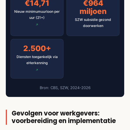
€14,71
€964
miljoen
Nieuw minimumuurloon per
uur (21+)
SZW subsidie gezond
doorwerken
2.500+
Diensten toegankelijk via
eHerkenning
Bron: CBS, SZW, 2024-2026
Gevolgen voor werkgevers:
voorbereiding en implementatie