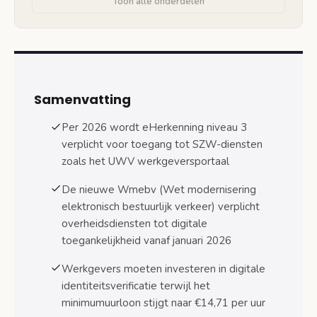
Toon alle onderdelen
verkeer
Online bezwaar maken wordt wettelijk
recht
Gevolgen voor werkgevers: voorbereiding en
implementatie
Samenvatting
Aanpassingen UWV werkgeversportaal
en loonkostenvoordeel
Per 2026 wordt eHerkenning niveau 3
verplicht voor toegang tot SZW-diensten
Impact op bedrijfsprocessen en
zoals het UWV werkgeversportaal
personeelsadministratie
De nieuwe Wmebv (Wet modernisering
Impact op uitkeringsgerechtigden en digitale
elektronisch bestuurlijk verkeer) verplicht
toegang
overheidsdiensten tot digitale
Nieuwe verificatieprocedures voor
toegankelijkheid vanaf januari 2026
uitkeringen
Werkgevers moeten investeren in digitale
Bescherming persoonlijke gegevens en
identiteitsverificatie terwijl het
privacy
minimumuurloon stijgt naar €14,71 per uur