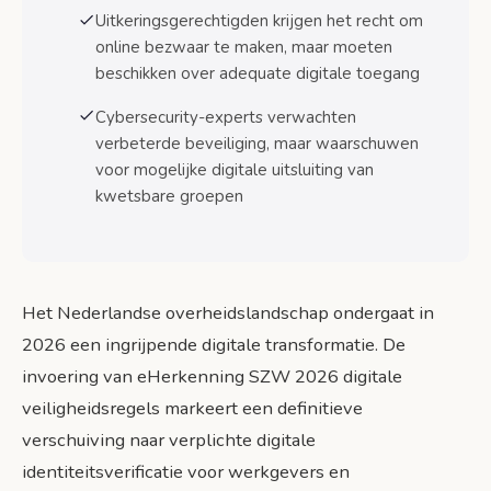
Praktische stappen: eHerkenning aanvragen en
Uitkeringsgerechtigden krijgen het recht om
kosten
online bezwaar te maken, maar moeten
Stap-voor-stap aanvraagprocedure
beschikken over adequate digitale toegang
Kosten en leveranciers van eHerkenning
Cybersecurity-experts verwachten
niveau 3
verbeterde beveiliging, maar waarschuwen
Conclusie en actiepunten
voor mogelijke digitale uitsluiting van
kwetsbare groepen
Concrete actiepunten voor werkgevers
Langetermijnperspectief
Bronnen
Het Nederlandse overheidslandschap ondergaat in
2026 een ingrijpende digitale transformatie. De
invoering van eHerkenning SZW 2026 digitale
veiligheidsregels markeert een definitieve
verschuiving naar verplichte digitale
identiteitsverificatie voor werkgevers en