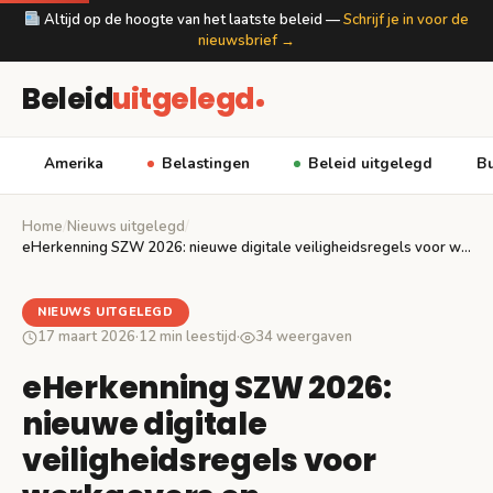
Altijd op de hoogte van het laatste beleid —
Schrijf je in voor de
nieuwsbrief →
Beleid
uitgelegd
Amerika
Belastingen
Beleid uitgelegd
Bu
Home
/
Nieuws uitgelegd
/
eHerkenning SZW 2026: nieuwe digitale veiligheidsregels voor werkgevers…
NIEUWS UITGELEGD
17 maart 2026
·
12 min leestijd
·
34 weergaven
eHerkenning SZW 2026:
nieuwe digitale
veiligheidsregels voor