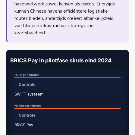
havennetwerk zowel kansen als risico’s. Enerzijds
kunnen Chinese havens efficiëntere logistieke
routes bieden, anderzijds creëert afhankelijkheid
van Chinese infrastructuur strategische
kwetsbaarheid.
BRICS Pay in pilotfase sinds eind 2024
Controle
SWIFT systeem
Controle
BRICS Pay