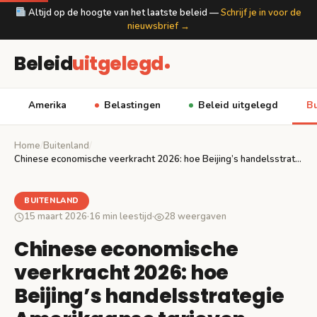
Altijd op de hoogte van het laatste beleid —
Schrijf je in voor de
nieuwsbrief →
Beleid
uitgelegd
Amerika
Belastingen
Beleid uitgelegd
Bu
Home
/
Buitenland
/
Chinese economische veerkracht 2026: hoe Beijing’s handelsstrategie Amerikaanse…
BUITENLAND
15 maart 2026
·
16 min leestijd
·
28 weergaven
Chinese economische
veerkracht 2026: hoe
Beijing’s handelsstrategie