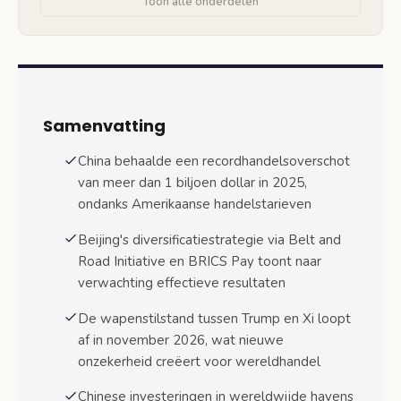
Toon alle onderdelen
Controle over strategische chokepoints
Digitale Zijderoute en technologie-
infrastructuur
BRICS Pay systeem en alternatieve financiële
Samenvatting
architectuur
China behaalde een recordhandelsoverschot
Pilotfase en technische implementatie
van meer dan 1 biljoen dollar in 2025,
Gevolgen voor dollardominantie
ondanks Amerikaanse handelstarieven
Beijing's diversificatiestrategie via Belt and
Interne economische uitdagingen en risico’s
Road Initiative en BRICS Pay toont naar
Vastgoedcrisis en lokale
overheidsschulden
verwachting effectieve resultaten
De wapenstilstand tussen Trump en Xi loopt
Structurele economische kwetsbaarheden
af in november 2026, wat nieuwe
Gevolgen voor wereldeconomie en
onzekerheid creëert voor wereldhandel
handelsbetrekkingen
Chinese investeringen in wereldwijde havens
Impact op internationale handelsstromen