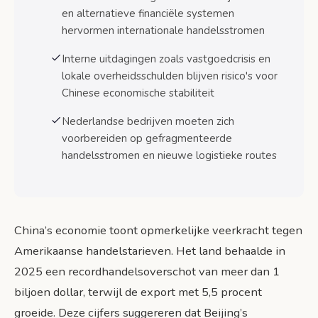
en alternatieve financiële systemen
Wapenstilstand VS-China tot november
hervormen internationale handelsstromen
2026
Interne uitdagingen zoals vastgoedcrisis en
Nederlandse handelspositie in
lokale overheidsschulden blijven risico's voor
veranderende wereldorde
Chinese economische stabiliteit
Conclusie en vooruitblik
Nederlandse bedrijven moeten zich
Actiepunten voor Nederlandse bedrijven
voorbereiden op gefragmenteerde
handelsstromen en nieuwe logistieke routes
Bronnen
China’s economie toont opmerkelijke veerkracht tegen
Amerikaanse handelstarieven. Het land behaalde in
2025 een recordhandelsoverschot van meer dan 1
biljoen dollar, terwijl de export met 5,5 procent
groeide. Deze cijfers suggereren dat Beijing’s