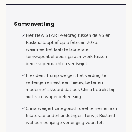
Trumps visie op moderne nucleaire
bedreigingen
Samenvatting
Gevolgen van verdragafloop voor strategische
stabiliteit
Het New START-verdrag tussen de VS en
Einde van bilaterale
Rusland loopt af op 5 februari 2026,
kernwapenbeheersing sinds Koude
waarmee het laatste bilaterale
Oorlog
kernwapenbeheersingsraamwerk tussen
beide supermachten verdwijnt
Impact op Non-Proliferatieverdrag en
mondiale wapenbeheersing
President Trump weigert het verdrag te
verlengen en eist een 'nieuw, beter en
Europese veiligheidsgevolgen en beperkte
invloed
moderner' akkoord dat ook China betrekt bij
nucleaire wapenbeheersing
Niet-strategische kernwapens als
primaire bedreiging
China weigert categorisch deel te nemen aan
trilaterale onderhandelingen, terwijl Rusland
Overweging uitbreiding Britse en Franse
arsenalen
wel een eenjarige verlenging voorstelt