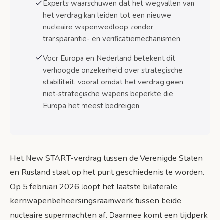
Gevolgen voor Nederlandse veiligheid en
Experts waarschuwen dat het wegvallen van
defensiebeleid
het verdrag kan leiden tot een nieuwe
nucleaire wapenwedloop zonder
Scenario’s na februari 2026: van
transparantie- en verificatiemechanismen
wapenwedloop tot nieuwe akkoorden
Scenario's
Voor Europa en Nederland betekent dit
verhoogde onzekerheid over strategische
Economische factoren in toekomstige
stabiliteit, vooral omdat het verdrag geen
wapenbeheersing
niet-strategische wapens beperkte die
Europa het meest bedreigen
Veelgestelde vragen over nucleaire
wapenbeheersing
Veelgestelde vragen
Bronnen
Het New START-verdrag tussen de Verenigde Staten
en Rusland staat op het punt geschiedenis te worden.
Op 5 februari 2026 loopt het laatste bilaterale
kernwapenbeheersingsraamwerk tussen beide
nucleaire supermachten af. Daarmee komt een tijdperk