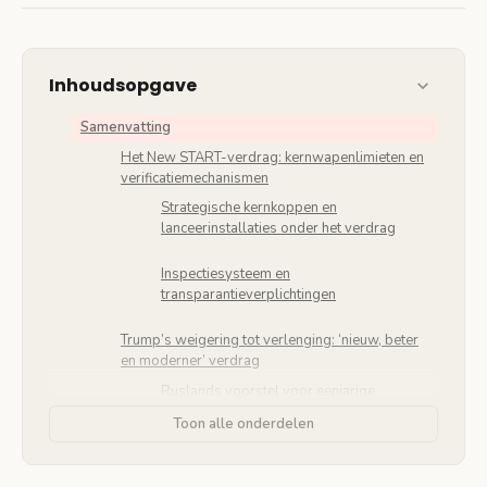
Inhoudsopgave
Samenvatting
Het New START-verdrag: kernwapenlimieten en
verificatiemechanismen
Strategische kernkoppen en
lanceerinstallaties onder het verdrag
Inspectiesysteem en
transparantieverplichtingen
Trump’s weigering tot verlenging: ‘nieuw, beter
en moderner’ verdrag
Ruslands voorstel voor eenjarige
verlenging afgewezen
Toon alle onderdelen
China-eis als voorwaarde voor nieuwe
onderhandelingen