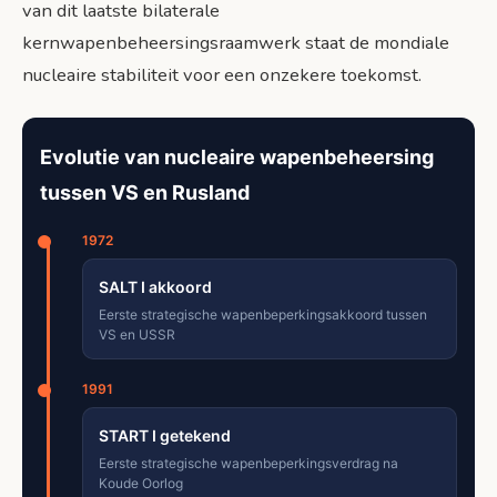
van dit laatste bilaterale
kernwapenbeheersingsraamwerk staat de mondiale
nucleaire stabiliteit voor een onzekere toekomst.
Evolutie van nucleaire wapenbeheersing
tussen VS en Rusland
1972
SALT I akkoord
Eerste strategische wapenbeperkingsakkoord tussen
VS en USSR
1991
START I getekend
Eerste strategische wapenbeperkingsverdrag na
Koude Oorlog