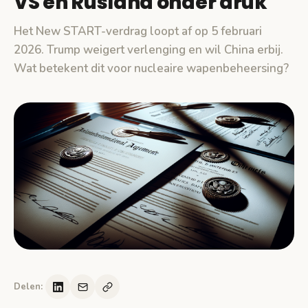
VS en Rusland onder druk
Het New START-verdrag loopt af op 5 februari
2026. Trump weigert verlenging en wil China erbij.
Wat betekent dit voor nucleaire wapenbeheersing?
Delen: