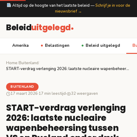
Altijd op de hoogte van het laatste beleid —
Schrijf je in voor de
nieuwsbrief →
Beleid
uitgelegd
Amerika
Belastingen
Beleid uitgelegd
Bu
Home
/
Buitenland
/
START-verdrag verlenging 2026: laatste nucleaire wapenbeheersing tussen VS…
BUITENLAND
17 maart 2026
·
17 min leestijd
·
32 weergaven
START-verdrag verlenging
2026: laatste nucleaire
wapenbeheersing tussen