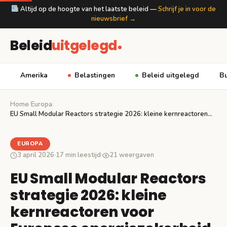
Altijd op de hoogte van het laatste beleid —
Schrijf je in voor de
nieuwsbrief →
Beleid
uitgelegd
Amerika
Belastingen
Beleid uitgelegd
Bu
Home
/
Europa
/
EU Small Modular Reactors strategie 2026: kleine kernreactoren…
EUROPA
3 april 2026
·
17 min leestijd
·
21 weergaven
EU Small Modular Reactors
strategie 2026: kleine
kernreactoren voor