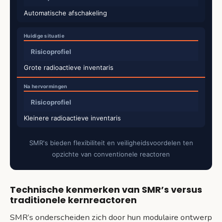
Automatische afschakeling
Risicoprofiel
Grote radioactieve inventaris
Risicoprofiel
Kleinere radioactieve inventaris
SMR's bieden flexibiliteit en veiligheidsvoordelen ten
opzichte van conventionele reactoren
Technische kenmerken van SMR’s versus
traditionele kernreactoren
SMR’s onderscheiden zich door hun modulaire ontwerp