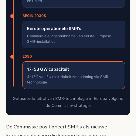
en Polen
BEGIN 2030S
Eerste operationele SMR's
Commerciële ingebruikname van eerste Europese
SMR-installaties
2050
17-53 GW capaciteit
4-12% van EU elektriciteitsvoorziening via SMR-
technologie
Gefaseerde uitrol van SMR-technologie in Europa volgens
de Commissie-strategie
De Commissie positioneert SMR’s als nieuwe
kerntechnologieën die kunnen bijdragen aan