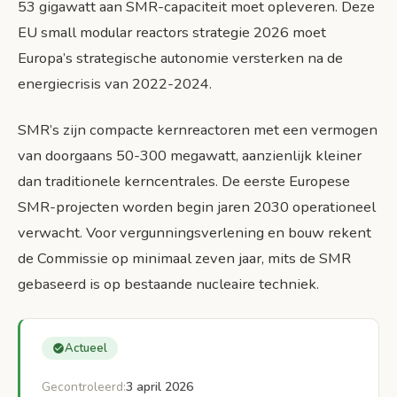
53 gigawatt aan SMR-capaciteit moet opleveren. Deze
Conclusie: kansen en uitdagingen voor Europa’s
SMR-ambities
EU small modular reactors strategie 2026 moet
Europa’s strategische autonomie versterken na de
Bronnen
energiecrisis van 2022-2024.
SMR’s zijn compacte kernreactoren met een vermogen
van doorgaans 50-300 megawatt, aanzienlijk kleiner
dan traditionele kerncentrales. De eerste Europese
SMR-projecten worden begin jaren 2030 operationeel
verwacht. Voor vergunningsverlening en bouw rekent
de Commissie op minimaal zeven jaar, mits de SMR
gebaseerd is op bestaande nucleaire techniek.
Actueel
Gecontroleerd:
3 april 2026