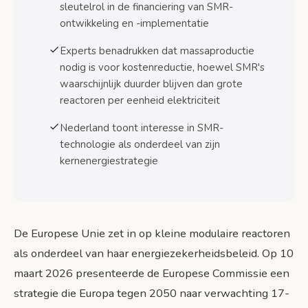
sleutelrol in de financiering van SMR-
fragmentatie
ontwikkeling en -implementatie
Welke landen gaan SMR’s ontwikkelen
Experts benadrukken dat massaproductie
nodig is voor kostenreductie, hoewel SMR's
Veiligheid en regelgeving van kleine modulaire
reactoren
waarschijnlijk duurder blijven dan grote
reactoren per eenheid elektriciteit
Internationale veiligheidsnormen en EU-
implementatie
Nederland toont interesse in SMR-
Risicobeheer en toezicht op multi-module
technologie als onderdeel van zijn
faciliteiten
kernenergiestrategie
Tijdlijn en mijlpalen tot 2050
Fase 1: Ontwikkeling en demonstratie
(2026-2030)
De Europese Unie zet in op kleine modulaire reactoren
Fase 2: Vroege commercialisering (2030-
als onderdeel van haar energiezekerheidsbeleid. Op 10
2035)
maart 2026 presenteerde de Europese Commissie een
Fase 3: Grootschalige uitrol (2035-2050)
strategie die Europa tegen 2050 naar verwachting 17-