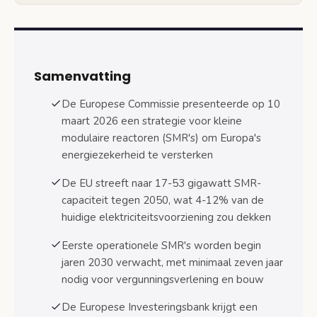
Tijdlijn eerste operationele SMR’s begin
jaren 2030
Financiering en investeringen: rol Europese
Investeringsbank
Samenvatting
€75 miljard financiering voor schone
energietransitie
De Europese Commissie presenteerde op 10
Kostenvergelijking met traditionele
maart 2026 een strategie voor kleine
kernreactoren
modulaire reactoren (SMR's) om Europa's
energiezekerheid te versterken
Nederlandse positie en belangen in SMR-
ontwikkeling
De EU streeft naar 17-53 gigawatt SMR-
Nederlandse kernenergiestrategie en
capaciteit tegen 2050, wat 4-12% van de
SMR-plannen
huidige elektriciteitsvoorziening zou dekken
Economische kansen en uitdagingen voor
Eerste operationele SMR's worden begin
Nederland
jaren 2030 verwacht, met minimaal zeven jaar
nodig voor vergunningsverlening en bouw
Implementatie en coördinatie tussen EU-
lidstaten
De Europese Investeringsbank krijgt een
Uniforme aanpak en voorkoming