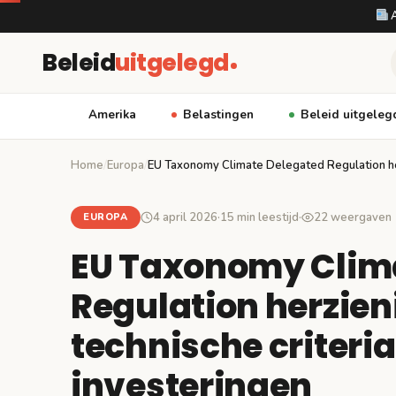
A
Beleid
uitgelegd
Amerika
Belastingen
Beleid uitgeleg
Home
/
Europa
/
EU Taxonomy Climate Delegated Regulation h
4 april 2026
·
15 min leestijd
·
22 weergaven
EUROPA
EU Taxonomy Clim
Regulation herzien
technische criteri
investeringen