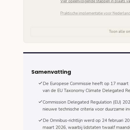
Vier opeenvolgende stappen in plaats van
Praktische implementatie voor Nederlan
Materialiteitsdrempels en rapportagesjablone
Toon alle o
Nieuwe drempelwaarden voor rapportag
Vereenvoudigde sjablonen met minder d
Implementatie en voorbereidingsstappen voor 
Tijdlijn en deadlines voor Nederlandse
Samenvatting
Welke bedrijven moeten zich voorbereid
De Europese Commissie heeft op 17 maart 2
van de EU Taxonomy Climate Delegated Reg
Veelgestelde vragen over de EU Taxonomy wij
Veelgestelde vragen
Commission Delegated Regulation (EU) 2026
nieuwe technische criteria voor duurzame in
Bronnen
De Omnibus-richtlijn werd op 24 februari 2
maart 2026, waarbij lidstaten twaalf maand