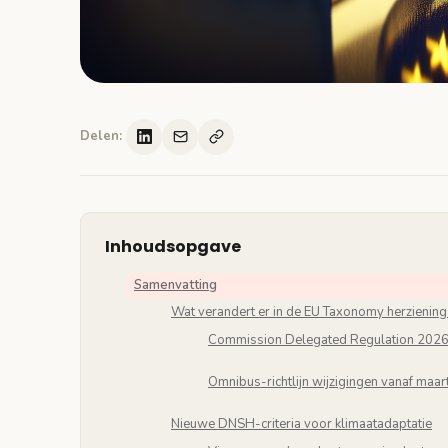
Delen:
Inhoudsopgave
Samenvatting
Wat verandert er in de EU Taxonomy herzienin
Commission Delegated Regulation 2026/
Omnibus-richtlijn wijzigingen vanaf maa
Nieuwe DNSH-criteria voor klimaatadaptatie