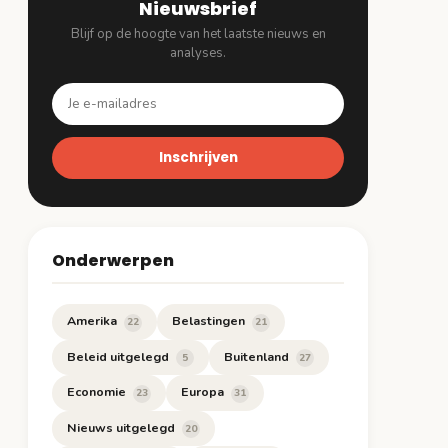
Nieuwsbrief
Blijf op de hoogte van het laatste nieuws en
analyses.
Inschrijven
Onderwerpen
Amerika
Belastingen
22
21
Beleid uitgelegd
Buitenland
5
27
Economie
Europa
23
31
Nieuws uitgelegd
20