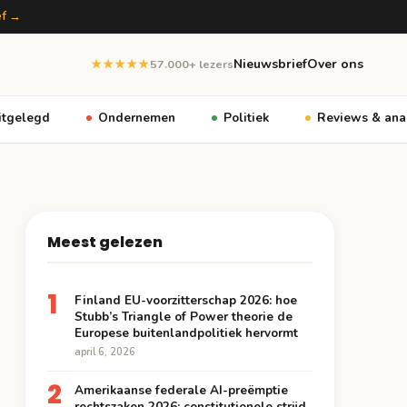
ef →
Nieuwsbrief
Over ons
★★★★★
57.000+ lezers
itgelegd
Ondernemen
Politiek
Reviews & ana
Meest gelezen
1
Finland EU-voorzitterschap 2026: hoe
Stubb’s Triangle of Power theorie de
Europese buitenlandpolitiek hervormt
april 6, 2026
2
Amerikaanse federale AI-preëmptie
rechtszaken 2026: constitutionele strijd