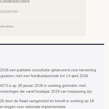
 uitgebreide criteria
dse bedrijven
n
nderdelen
everplichtingen
atapunten
bedrijven
 ondernemingen
en
026 een publieke consultatie gelanceerd voor herziening
ulation, met een feedbackperiode tot 14 april 2026
zigingen
/73 is op 28 januari 2026 in werking getreden, met
vesteringen die vanaf boekjaar 2025 van toepassing zijn
026 door de Raad vastgesteld en treedt in werking op 18
en krijgen voor nationale implementatie