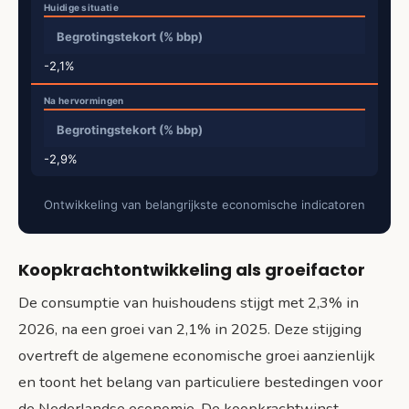
Begrotingstekort (% bbp)
-2,1%
Begrotingstekort (% bbp)
-2,9%
Ontwikkeling van belangrijkste economische indicatoren
Koopkrachtontwikkeling als groeifactor
De consumptie van huishoudens stijgt met 2,3% in
2026, na een groei van 2,1% in 2025. Deze stijging
overtreft de algemene economische groei aanzienlijk
en toont het belang van particuliere bestedingen voor
de Nederlandse economie. De koopkrachtwinst