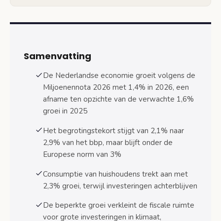
Gevolgen voor investeringsruimte en
overheidsuitgaven
Beperkte ruimte voor nieuwe
investeringen
Samenvatting
Structurele dekking binnen 3%-norm
De Nederlandse economie groeit volgens de
Economische groei en consumptie huishoudens
Miljoenennota 2026 met 1,4% in 2026, een
Koopkrachtontwikkeling als groeifactor
afname ten opzichte van de verwachte 1,6%
groei in 2025
Consumptieve bestedingen als
economische motor
Het begrotingstekort stijgt van 2,1% naar
2,9% van het bbp, maar blijft onder de
Langetermijnperspectief: vergrijzing en
structurele uitdagingen
Europese norm van 3%
Groeivertraging na 2028
Consumptie van huishoudens trekt aan met
2,3% groei, terwijl investeringen achterblijven
Structurele begrotingsuitdagingen
De beperkte groei verkleint de fiscale ruimte
Wat betekent dit voor Nederlandse burgers?
voor grote investeringen in klimaat,