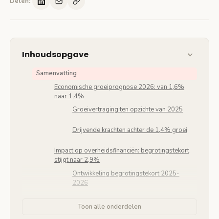
Delen:
Inhoudsopgave
Samenvatting
Economische groeiprognose 2026: van 1,6%
naar 1,4%
Groeivertraging ten opzichte van 2025
Drijvende krachten achter de 1,4% groei
Impact op overheidsfinanciën: begrotingstekort
stijgt naar 2,9%
Ontwikkeling begrotingstekort 2025-
2026
Europese 3%-norm blijft gehandhaafd
Toon alle onderdelen