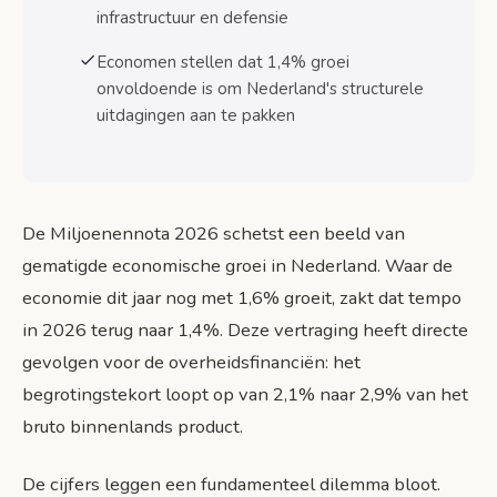
Koopkracht en consumptie
infrastructuur en defensie
Gevolgen voor publieke diensten
Economen stellen dat 1,4% groei
onvoldoende is om Nederland's structurele
Conclusie: Nederland op een kruispunt
uitdagingen aan te pakken
Veelgestelde vragen
Bronnen
De Miljoenennota 2026 schetst een beeld van
gematigde economische groei in Nederland. Waar de
economie dit jaar nog met 1,6% groeit, zakt dat tempo
in 2026 terug naar 1,4%. Deze vertraging heeft directe
gevolgen voor de overheidsfinanciën: het
begrotingstekort loopt op van 2,1% naar 2,9% van het
bruto binnenlands product.
De cijfers leggen een fundamenteel dilemma bloot.