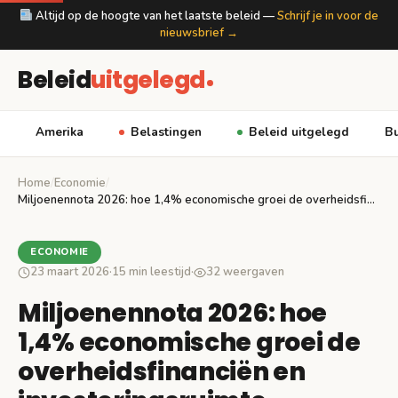
Altijd op de hoogte van het laatste beleid —
Schrijf je in voor de
nieuwsbrief →
Beleid
uitgelegd
Amerika
Belastingen
Beleid uitgelegd
Bu
Home
/
Economie
/
Miljoenennota 2026: hoe 1,4% economische groei de overheidsfinanciën…
ECONOMIE
23 maart 2026
·
15 min leestijd
·
32 weergaven
Miljoenennota 2026: hoe
1,4% economische groei de
overheidsfinanciën en