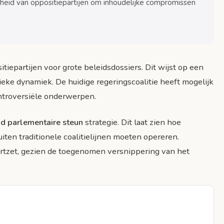
heid van oppositiepartijen om inhoudelijke compromissen
s in Europa
itiepartijen voor grote beleidsdossiers. Dit wijst op een
ieke dynamiek. De huidige regeringscoalitie heeft mogelijk
ontroversiële onderwerpen.
rmaal?
nd parlementaire steun
strategie. Dit laat zien hoe
iten traditionele coalitielijnen moeten opereren.
ortzet, gezien de toegenomen versnippering van het
verlening