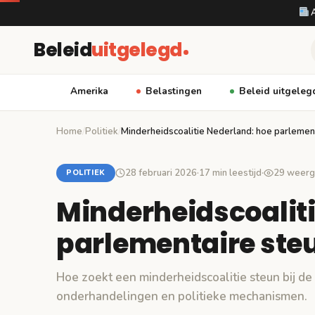
A
Beleid
uitgelegd
Amerika
Belastingen
Beleid uitgeleg
Home
/
Politiek
/
Minderheidscoalitie Nederland: hoe parlemen
28 februari 2026
·
17 min leestijd
·
29 weerg
POLITIEK
Minderheidscoaliti
parlementaire ste
Hoe zoekt een minderheidscoalitie steun bij d
onderhandelingen en politieke mechanismen.