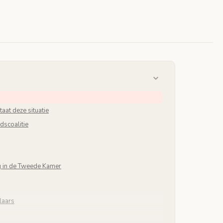
aat deze situatie
dscoalitie
g in de Tweede Kamer
laars