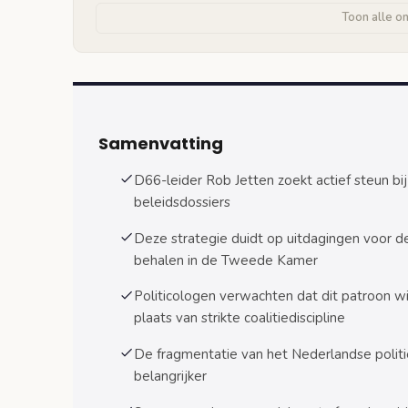
Toon alle o
Linkse oppositie: mogelijkheden en voo
Rechtse oppositie: strategische overwe
Voorbeelden van succesvolle samenwer
Uitdagingen en tegenslag
Samenvatting
Onderhandelingsprocessen tussen coalitie en 
D66-leider Rob Jetten zoekt actief steun bij
beleidsdossiers
Informele contacten en verkennende ges
Deze strategie duidt op uitdagingen voor d
Formele onderhandelingen en afspraken
behalen in de Tweede Kamer
Dossiers die parlementaire meerderheid verei
Politicologen verwachten dat dit patroon w
Begrotingswetten en fiscale maatregele
plaats van strikte coalitiediscipline
Grondwetswijzigingen en belangrijke he
De fragmentatie van het Nederlandse polit
belangrijker
Risico’s en uitdagingen van een minderheidscoa
Politieke instabiliteit en onvoorspelbaar