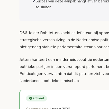
Succes van deze aanpak hangt af van bereid
te sluiten
Gevolgen voor beleidsuitvoering
Internationale vergelijking: Minderheidscoalitie
Scandinavische modellen
D66-leider Rob Jetten zoekt actief steun bij oppos
Zuideuropese ervaringen
strategische verschuiving in de Nederlandse polit
niet genoeg stabiele parlementaire steun voor c
Toekomstperspectief: Wordt dit het nieuwe no
Structurele oorzaken van fragmentatie
Jetten hanteert een
minderheidscoalitie nederla
Aanpassingen in het politieke systeem
politieke partijen in een versnipperd parlement bu
Politicologen verwachten dat dit patroon zich vo
Veelgestelde vragen over parlementaire steun
Nederlandse politieke landschap.
Veelgestelde vragen
Conclusie: Een nieuwe politieke realiteit
Actueel
Bronnen
Gecontroleerd:
1 maart 2026