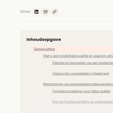
Delen:
Inhoudsopgave
Samenvatting
Wat is een minderheidscoalitie en waarom ontst
Definitie en kenmerken van een minderhei
Historische voorbeelden in Nederland
Mechanismen van parlementaire steunverlenin
Formele procedures voor steun zoeken
Rol van fractievoorzitters en onderhande
Welke oppositiepartijen kunnen steun verlenen