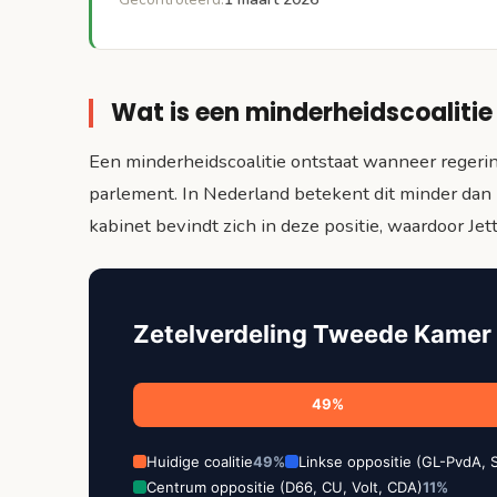
Wat is een minderheidscoalitie
Een minderheidscoalitie ontstaat wanneer reger
parlement. In Nederland betekent dit minder dan
kabinet bevindt zich in deze positie, waardoor Jet
Zetelverdeling Tweede Kamer
49%
Huidige coalitie
49%
Linkse oppositie (GL-PvdA, 
Centrum oppositie (D66, CU, Volt, CDA)
11%