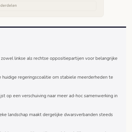
nderdelen
rwaarden
gingen
king
oppositie
 zowel linkse als rechtse oppositiepartijen voor belangrijke
prekken
e huidige regeringscoalitie om stabiele meerderheden te
sen
ijst op een verschuiving naar meer ad-hoc samenwerking in
n
rvormingen
ieke landschap maakt dergelijke dwarsverbanden steeds
litie
heid