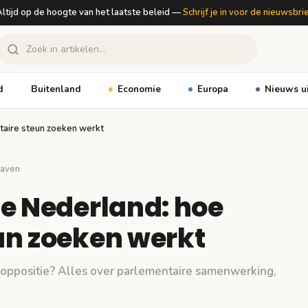
ltijd op de hoogte van het laatste beleid —
Schrijf je in voor de nieuwsbri
d
Buitenland
Economie
Europa
Nieuws u
taire steun zoeken werkt
aven
e Nederland: hoe
un zoeken werkt
e oppositie? Alles over parlementaire samenwerking,