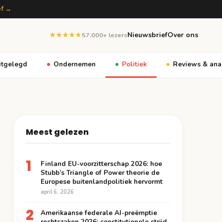
ef →
Nieuwsbrief
Over ons
★★★★★
57.000+ lezers
itgelegd
Ondernemen
Politiek
Reviews & ana
Meest gelezen
1
Finland EU-voorzitterschap 2026: hoe
Stubb’s Triangle of Power theorie de
Europese buitenlandpolitiek hervormt
april 6, 2026
2
Amerikaanse federale AI-preëmptie
rechtszaken 2026: constitutionele strijd