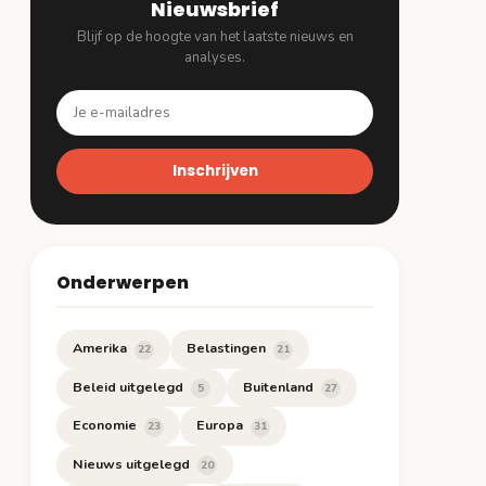
Nieuwsbrief
Blijf op de hoogte van het laatste nieuws en
analyses.
Inschrijven
Onderwerpen
Amerika
Belastingen
22
21
Beleid uitgelegd
Buitenland
5
27
Economie
Europa
23
31
Nieuws uitgelegd
20