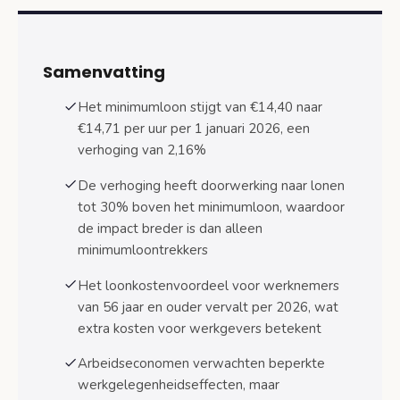
Korte termijn effecten op werkloosheid
Lange termijn werkgelegenheidsverlies
Samenvatting
Praktische gevolgen voor werknemers en
uitkeringen
Het minimumloon stijgt van €14,40 naar
Koopkrachteffect en netto inkomen
€14,71 per uur per 1 januari 2026, een
verhoging van 2,16%
Doorwerking naar sociale uitkeringen
De verhoging heeft doorwerking naar lonen
Timing en implementatie
tot 30% boven het minimumloon, waardoor
minimumloonverhoging 2026
de impact breder is dan alleen
Wettelijke verplichtingen werkgevers
minimumloontrekkers
Overgangsregelingen en uitzonderingen
Het loonkostenvoordeel voor werknemers
van 56 jaar en ouder vervalt per 2026, wat
Veelgestelde vragen over minimumloon 2026
extra kosten voor werkgevers betekent
Veelgestelde vragen
Arbeidseconomen verwachten beperkte
Sectorspecifieke impact minimumloonverhoging
werkgelegenheidseffecten, maar
Zwaarst getroffen sectoren