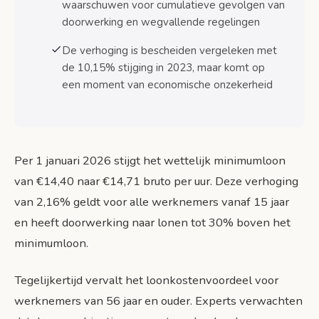
waarschuwen voor cumulatieve gevolgen van
doorwerking en wegvallende regelingen
Sectoren die profiteren
De verhoging is bescheiden vergeleken met
Internationale vergelijking minimumlonen
de 10,15% stijging in 2023, maar komt op
een moment van economische onzekerheid
Conclusie: Balans tussen koopkracht en
werkgelegenheid
Bronnen
Per 1 januari 2026 stijgt het wettelijk minimumloon
van €14,40 naar €14,71 bruto per uur. Deze verhoging
van 2,16% geldt voor alle werknemers vanaf 15 jaar
en heeft doorwerking naar lonen tot 30% boven het
minimumloon.
Tegelijkertijd vervalt het loonkostenvoordeel voor
werknemers van 56 jaar en ouder. Experts verwachten