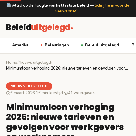
Altijd op de hoogte van het laatste beleid —
Schrijf je in voor de
nieuwsbrief →
Beleid
uitgelegd
Amerika
Belastingen
Beleid uitgelegd
Bu
Home
/
Nieuws uitgelegd
/
Minimumloon verhoging 2026: nieuwe tarieven en gevolgen voor…
NIEUWS UITGELEGD
6 maart 2026
·
16 min leestijd
·
41 weergaven
Minimumloon verhoging
2026: nieuwe tarieven en
gevolgen voor werkgevers