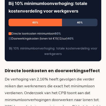
Bij 10% minimumloonverhoging: totale
kostenverdeling voor werkgevers
60%
40%
Directe loonkosten minimumloon
60%
Doorwerkingskosten (lonen tot €19,12/uur)
40%
Bij 10% minimumloonverhoging: totale kostenverdeling voor
werkgevers
Directe loonkosten en doorwerkingseffect
De verhoging van 2,16% heeft gevolgen die verder
reiken dan werknemers die exact het minimumloon
verdienen. Onderzoek van het CPB toont aan dat
minimumloonverhogingen doorwerken naar lonen tot