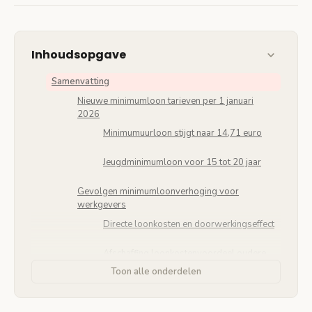
Inhoudsopgave
Samenvatting
Nieuwe minimumloon tarieven per 1 januari
2026
Minimumuurloon stijgt naar 14,71 euro
Jeugdminimumloon voor 15 tot 20 jaar
Gevolgen minimumloonverhoging voor
werkgevers
Directe loonkosten en doorwerkingseffect
Afschaffing loonkostenvoordeel oudere
werknemers
Toon alle onderdelen
Impact op werkgelegenheid en arbeidsmarkt