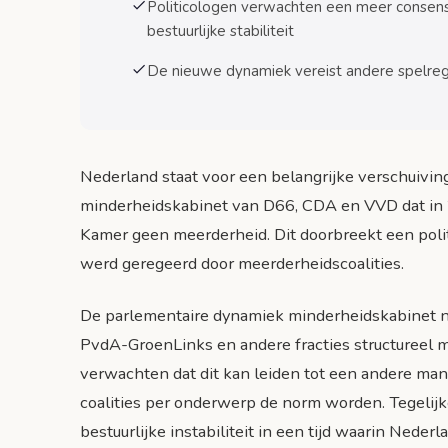
Investeringsklimaat en voorspelbaarheid
Politicologen verwachten een meer consensus
bestuurlijke stabiliteit
Internationale Positie en EU-Samenwerking
De nieuwe dynamiek vereist andere spelrege
Europese besluitvorming
Veelgestelde Vragen over het Minderheidskabi
Veelgestelde vragen
Nederland staat voor een belangrijke verschuivin
Conclusie: Nederland op Nieuwe Koers
minderheidskabinet van D66, CDA en VVD dat in 2
Actiepunten voor burgers
Kamer geen meerderheid. Dit doorbreekt een polit
Bronnen
werd geregeerd door meerderheidscoalities.
De parlementaire dynamiek minderheidskabinet ne
PvdA-GroenLinks en andere fracties structureel m
verwachten dat dit kan leiden tot een andere man
coalities per onderwerp de norm worden. Tegelij
bestuurlijke instabiliteit in een tijd waarin Nede