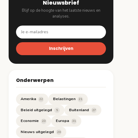
Nieuwsbrief
Blijf op de hoogte van het laatste nieuws en
analyses.
Inschrijven
Onderwerpen
Amerika
Belastingen
22
21
Beleid uitgelegd
Buitenland
5
27
Economie
Europa
23
31
Nieuws uitgelegd
20