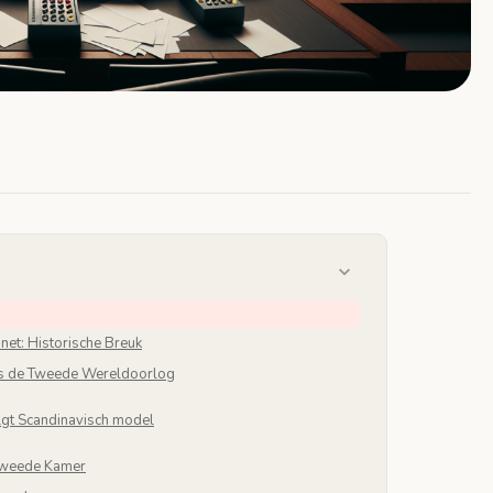
net: Historische Breuk
nds de Tweede Wereldoorlog
olgt Scandinavisch model
 Tweede Kamer