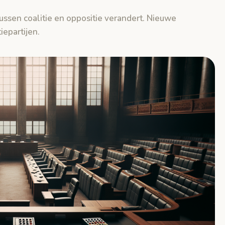
ssen coalitie en oppositie verandert. Nieuwe
epartijen.