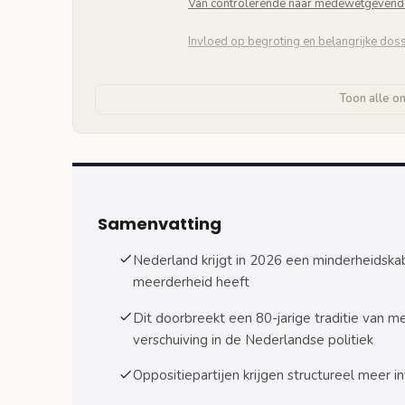
Van controlerende naar medewetgevend
Invloed op begroting en belangrijke doss
Coalitie-Oppositie Samenwerking: Nieuwe Spel
Toon alle o
Wisselende meerderheden per dossier
Rol van fractievoorzitters in onderhande
Gevolgen voor Wetgevingsproces en Parlemen
Vertraagde besluitvorming en comprom
Samenvatting
Nieuwe rol Tweede Kamer in beleidsvor
Nederland krijgt in 2026 een minderheidsk
meerderheid heeft
Uitdagingen en Kansen voor Nederlandse Demo
Risico’s van politieke instabiliteit
Dit doorbreekt een 80-jarige traditie van m
verschuiving in de Nederlandse politiek
Versterking parlementaire democratie
Oppositiepartijen krijgen structureel meer
Economische Impact en Bedrijfsleven