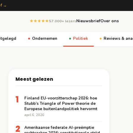
ef →
Nieuwsbrief
Over ons
★★★★★
57.000+ lezers
itgelegd
Ondernemen
Politiek
Reviews & ana
Meest gelezen
1
Finland EU-voorzitterschap 2026: hoe
Stubb’s Triangle of Power theorie de
Europese buitenlandpolitiek hervormt
april 6, 2026
2
Amerikaanse federale AI-preëmptie
rechtszaken 2026: constitutionele strijd