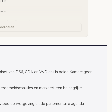
e rol
iers
regels en Strategieën
nderdelen
lingen
taire Agenda
isvorming
ming
abinet van D66, CDA en VVD dat in beide Kamers geen
cratie
eerderheidscoalities en markeert een belangrijke
 invloed op wetgeving en de parlementaire agenda