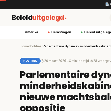
A
Beleid
uitgelegd
Amerika
Belastingen
Beleid uitgeleg
Home
/
Politiek
/
Parlementaire dynamiek minderheidskabinet
20 maart 2026
·
16 min leestijd
·
28 weerga
POLITIEK
Parlementaire dy
minderheidskabine
nieuwe machtsbala
oppositie