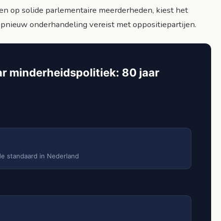
en op solide parlementaire meerderheden, kiest het
pnieuw onderhandeling vereist met oppositiepartijen.
r minderheidspolitiek: 80 jaar
de standaard in Nederland