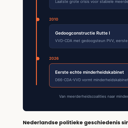
Laatste grote crisis voor stabiele meerd
2010
Gedoogconstructie Rutte I
VVD-CDA met gedoogsteun PVV, eerste a
2026
Eerste echte minderheidskabinet
D66-CDA-VVD vormt minderheidskabinet
Van meerderheidscoalities naar minder
Nederlandse politieke geschiedenis s