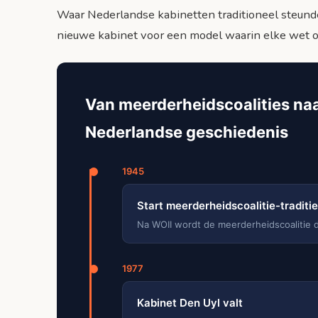
Waar Nederlandse kabinetten traditioneel steund
nieuwe kabinet voor een model waarin elke wet o
Van meerderheidscoalities naa
Nederlandse geschiedenis
1945
Start meerderheidscoalitie-traditie
Na WOII wordt de meerderheidscoalitie 
1977
Kabinet Den Uyl valt