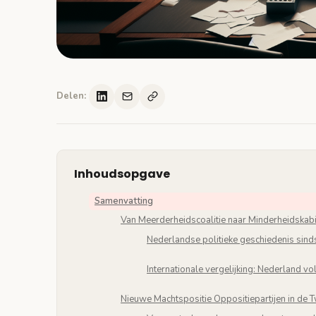
Delen:
Inhoudsopgave
Samenvatting
Van Meerderheidscoalitie naar Minderheidskabi
Nederlandse politieke geschiedenis si
Internationale vergelijking: Nederland v
Nieuwe Machtspositie Oppositiepartijen in de