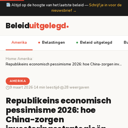
Altijd op de hoogte van het laatste beleid —
Schrijf je in voor de
nieuwsbrief →
Beleid
uitgelegd
Amerika
Belastingen
Beleid uitgelegd
Bu
Home
/
Amerika
/
Republikeins economisch pessimisme 2026: hoe China-zorgen investeringsstrategieën hervormen
AMERIKA
9 maart 2026
·
14 min leestijd
·
28 weergaven
Republikeins economisch
pessimisme 2026: hoe
China-zorgen