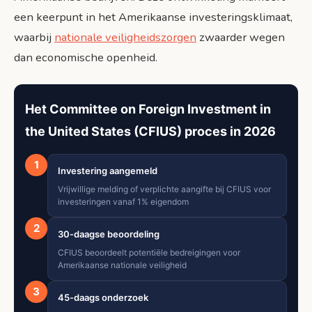
een keerpunt in het Amerikaanse investeringsklimaat,
waarbij
nationale veiligheidszorgen
zwaarder wegen
dan economische openheid.
Het Committee on Foreign Investment in
the United States (CFIUS) proces in 2026
1
Investering aangemeld
Vrijwillige melding of verplichte aangifte bij CFIUS voor
investeringen vanaf 1% eigendom
2
30-daagse beoordeling
CFIUS beoordeelt potentiële bedreigingen voor
Amerikaanse nationale veiligheid
3
45-daags onderzoek