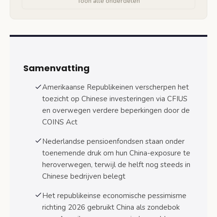
Toon alle onderdelen
Nationale veiligheidsoverwegingen bij
Chinese investeringen
COINS Act en republikeinse wetgeving tegen
Chinese investeringen
Samenvatting
Comprehensive Outbound Investment
National Security Act details
Amerikaanse Republikeinen verscherpen het
Staatsrechtelijke maatregelen tegen
toezicht op Chinese investeringen via CFIUS
Chinees eigendom
en overwegen verdere beperkingen door de
COINS Act
Gevolgen voor internationale
investeringsstrategieën
Nederlandse pensioenfondsen staan onder
Nederlandse pensioenfondsen en
toenemende druk om hun China-exposure te
Chinese staatsondernemingen
heroverwegen, terwijl de helft nog steeds in
Chinese bedrijven belegt
Heronderhandeling USMCA en
handelsbeperkingen
Het republikeinse economische pessimisme
richting 2026 gebruikt China als zondebok
Veelgestelde vragen over republikeins China-