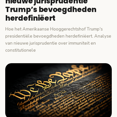
nieuwe jurisprudentie
Trump’s bevoegdheden
herdefiniëert
Hoe het Amerikaanse Hooggerechtshof Trump's
presidentiële bevoegdheden herdefiniëert. Analyse
van nieuwe jurisprudentie over immuniteit en
constitutionele