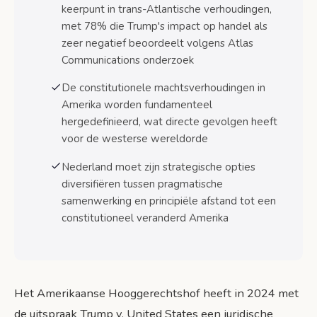
Nederlandse Strategische Implicaties en
keerpunt in trans-Atlantische verhoudingen,
Beleidsopties
met 78% die Trump's impact op handel als
Economische Diversificatie en
zeer negatief beoordeelt volgens Atlas
Handelsstrategie
Communications onderzoek
Veiligheids- en Defensiebeleid
De constitutionele machtsverhoudingen in
Heroverweging
Amerika worden fundamenteel
Diplomatieke Repositionering
hergedefinieerd, wat directe gevolgen heeft
voor de westerse wereldorde
Veelgestelde Vragen over Presidentiële Macht
en Supreme Court
Nederland moet zijn strategische opties
diversifiëren tussen pragmatische
Veelgestelde vragen
samenwerking en principiële afstand tot een
Conclusie: Een Nieuwe Constitutionele Realiteit
constitutioneel veranderd Amerika
Actiepunten voor Nederlandse
Beleidsmakers
De Bredere Betekenis
Het Amerikaanse Hooggerechtshof heeft in 2024 met
Bronnen
de uitspraak Trump v. United States een juridische