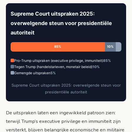
Supreme Court uitspraken 2025:
overwelgende steun voor presidentiële
autoriteit
85%
10%
Pro-Trump uitspraken (executive privilege, immuniteit)
85%
Tegen Trump (handelstarieven, monetair beleid)
10%
Gemengde uitspraken
5%
Supreme Court uitspraken 2025: overwelgende steun voor
presidentiële autoriteit
De uitspraken laten een ingewikkeld patroon zien:
terwijl Trump’s executive privilege en immuniteit zijn
versterkt, blijven belangrijke economische en militaire