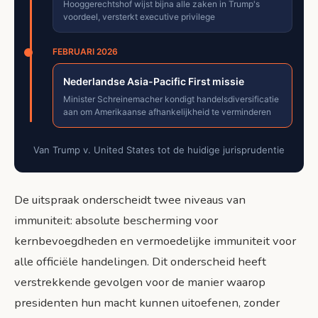
Hooggerechtshof wijst bijna alle zaken in Trump's
voordeel, versterkt executive privilege
FEBRUARI 2026
Nederlandse Asia-Pacific First missie
Minister Schreinemacher kondigt handelsdiversificatie
aan om Amerikaanse afhankelijkheid te verminderen
Van Trump v. United States tot de huidige jurisprudentie
De uitspraak onderscheidt twee niveaus van
immuniteit: absolute bescherming voor
kernbevoegdheden en vermoedelijke immuniteit voor
alle officiële handelingen. Dit onderscheid heeft
verstrekkende gevolgen voor de manier waarop
presidenten hun macht kunnen uitoefenen, zonder