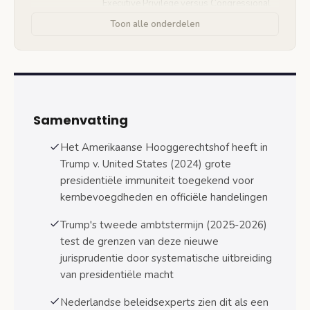
Executive Privilege versus Congressional
Oversight
Toon alle onderdelen
Federale Preemptie en Staatswetten
Supreme Court Uitspraken 2025: Trump Wint
Bijna Alle Zaken
Handelstarieven en Congressional
Samenvatting
Autoriteit
Het Amerikaanse Hooggerechtshof heeft in
Federal Reserve Onafhankelijkheid
Trump v. United States (2024) grote
Militaire Interventies en War Powers Act
presidentiële immuniteit toegekend voor
kernbevoegdheden en officiële handelingen
Gevolgen voor Toekomstige Presidenten en
Amerikaanse Democratie
Trump's tweede ambtstermijn (2025-2026)
Precedentwerking voor Opvolgers
test de grenzen van deze nieuwe
jurisprudentie door systematische uitbreiding
Internationale Impact op Democratische
van presidentiële macht
Normen
Nederlandse beleidsexperts zien dit als een