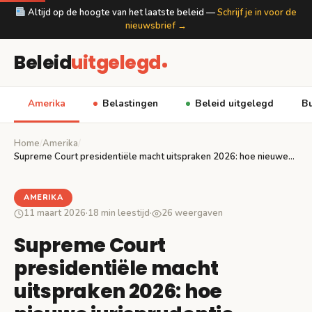
Altijd op de hoogte van het laatste beleid —
Schrijf je in voor de
nieuwsbrief →
Beleid
uitgelegd
Amerika
Belastingen
Beleid uitgelegd
Bu
Home
/
Amerika
/
Supreme Court presidentiële macht uitspraken 2026: hoe nieuwe…
AMERIKA
11 maart 2026
·
18 min leestijd
·
26 weergaven
Supreme Court
presidentiële macht
uitspraken 2026: hoe