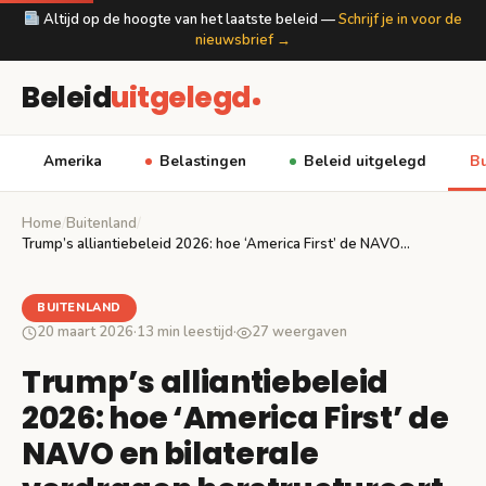
Altijd op de hoogte van het laatste beleid —
Schrijf je in voor de
nieuwsbrief →
Beleid
uitgelegd
Amerika
Belastingen
Beleid uitgelegd
Bu
Home
/
Buitenland
/
Trump’s alliantiebeleid 2026: hoe ‘America First’ de NAVO…
BUITENLAND
20 maart 2026
·
13 min leestijd
·
27 weergaven
Trump’s alliantiebeleid
2026: hoe ‘America First’ de
NAVO en bilaterale