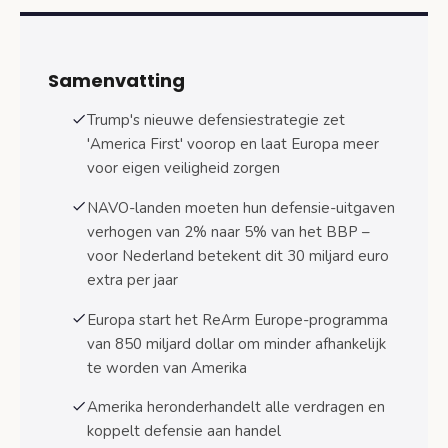
Amerika heronderhandelt alle verdragen met
nieuwe voorwaarden
Samenvatting
Nabije buren krijgen voorrang boven
Europa
Trump's nieuwe defensiestrategie zet
Defensie gekoppeld aan handel
'America First' voorop en laat Europa meer
voor eigen veiligheid zorgen
Europa start ReArm Europe-programma van
850 miljard dollar
NAVO-landen moeten hun defensie-uitgaven
850 miljard dollar voor Europese
verhogen van 2% naar 5% van het BBP –
defensie-onafhankelijkheid
voor Nederland betekent dit 30 miljard euro
extra per jaar
Europa wil strategisch onafhankelijk
worden
Europa start het ReArm Europe-programma
van 850 miljard dollar om minder afhankelijk
Nederland moet kiezen tussen Amerika en
te worden van Amerika
Europa
Balanceren tussen NAVO-loyaliteit en
Amerika heronderhandelt alle verdragen en
Europese samenwerking
koppelt defensie aan handel