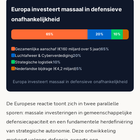
Europa investeert massaal in defensieve
onafhankelijkheid
65%
20%
10%
Gezamenlijke aanschaf (€160 miljard over 5 jaar)
65%
Luchtafweer & Cyberverdediging
20%
Strategische logistiek
10%
Nederlandse bijdrage (€4,2 miljard)
5%
Europa investeert massaal in defensieve onafhankelijkheid
De Europese reactie toont zich in twee parallelle
sporen: massale investeringen in gemeenschappelijke
defensiecapaciteit en een fundamentele herdefiniëring
van strategische autonomie. Deze ontwikkeling
markeert volgens defensie-experts een