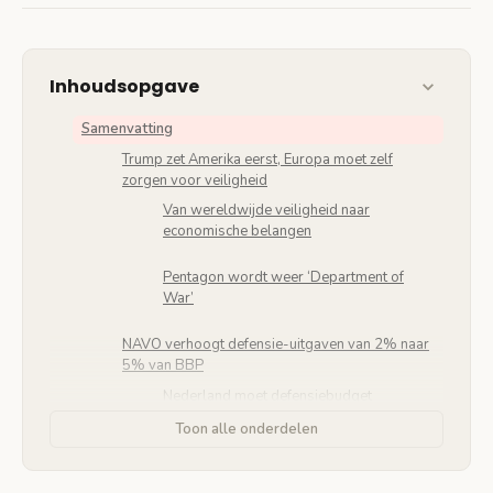
Inhoudsopgave
Samenvatting
Trump zet Amerika eerst, Europa moet zelf
zorgen voor veiligheid
Van wereldwijde veiligheid naar
economische belangen
Pentagon wordt weer ‘Department of
War’
NAVO verhoogt defensie-uitgaven van 2% naar
5% van BBP
Nederland moet defensiebudget
verdrievoudigen
Toon alle onderdelen
Straat van Hormuz als loyaliteitstest voor
NAVO