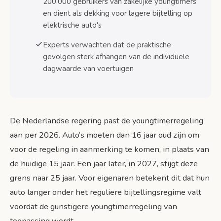
Belangrijkste actiepunten
200.000 gebruikers van zakelijke youngtimers
en dient als dekking voor lagere bijtelling op
Vooruitblik
elektrische auto's
Bronnen
Experts verwachten dat de praktische
gevolgen sterk afhangen van de individuele
dagwaarde van voertuigen
De Nederlandse regering past de youngtimerregeling
aan per 2026. Auto’s moeten dan 16 jaar oud zijn om
voor de regeling in aanmerking te komen, in plaats van
de huidige 15 jaar. Een jaar later, in 2027, stijgt deze
grens naar 25 jaar. Voor eigenaren betekent dit dat hun
auto langer onder het reguliere bijtellingsregime valt
voordat de gunstigere youngtimerregeling van
toepassing wordt.