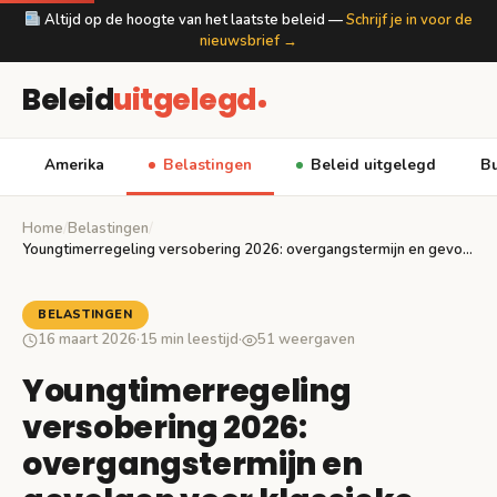
Altijd op de hoogte van het laatste beleid —
Schrijf je in voor de
nieuwsbrief →
Beleid
uitgelegd
Amerika
Belastingen
Beleid uitgelegd
Bu
Home
/
Belastingen
/
Youngtimerregeling versobering 2026: overgangstermijn en gevolgen voor klassieke…
BELASTINGEN
16 maart 2026
·
15 min leestijd
·
51 weergaven
Youngtimerregeling
versobering 2026:
overgangstermijn en