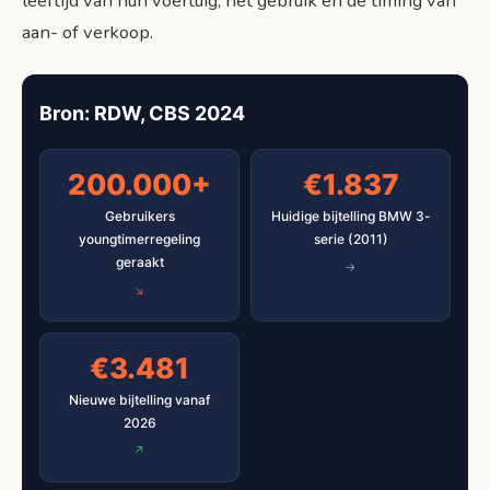
leeftijd van hun voertuig, het gebruik en de timing van
aan- of verkoop.
Bron: RDW, CBS 2024
200.000+
€1.837
Gebruikers
Huidige bijtelling BMW 3-
youngtimerregeling
serie (2011)
geraakt
€3.481
Nieuwe bijtelling vanaf
2026