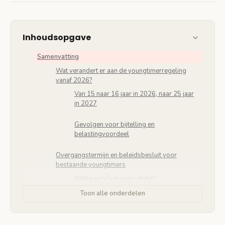
Inhoudsopgave
Samenvatting
Wat verandert er aan de youngtimerregeling
vanaf 2026?
Van 15 naar 16 jaar in 2026, naar 25 jaar
in 2027
Gevolgen voor bijtelling en
belastingvoordeel
Overgangstermijn en beleidsbesluit voor
bestaande youngtimers
Welke auto’s krijgen uitstel?
Toon alle onderdelen
Duur van de overgangsregeling
Bijtelling youngtimers: dagwaarde versus