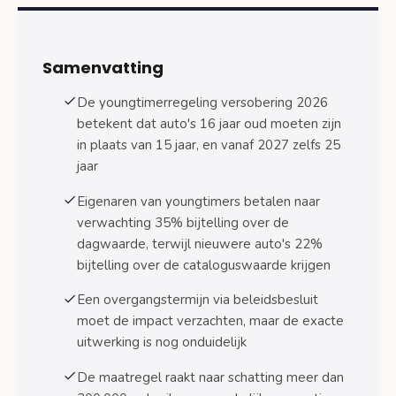
cataloguswaarde
Hoe wordt de dagwaarde bepaald?
Samenvatting
Verschil met cataloguswaarde bij
nieuwere auto’s
De youngtimerregeling versobering 2026
betekent dat auto's 16 jaar oud moeten zijn
Gevolgen voor verschillende categorieën auto-
eigenaren
in plaats van 15 jaar, en vanaf 2027 zelfs 25
jaar
Auto’s van precies 15 jaar oud
Eigenaren van youngtimers betalen naar
Zakelijk gebruik versus privégebruik
verwachting 35% bijtelling over de
Impact op waardeontwikkeling klassieke
dagwaarde, terwijl nieuwere auto's 22%
auto’s
bijtelling over de cataloguswaarde krijgen
Veelgestelde vragen over de
Een overgangstermijn via beleidsbesluit
youngtimerregeling versobering
moet de impact verzachten, maar de exacte
Veelgestelde vragen
uitwerking is nog onduidelijk
Conclusie en actiepunten voor eigenaren
De maatregel raakt naar schatting meer dan