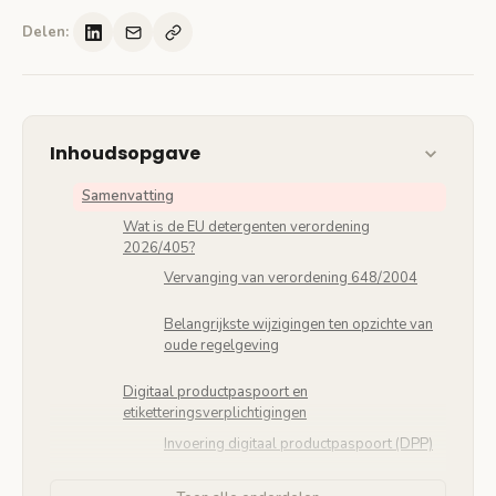
Delen:
Inhoudsopgave
Samenvatting
Wat is de EU detergenten verordening
2026/405?
Vervanging van verordening 648/2004
Belangrijkste wijzigingen ten opzichte van
oude regelgeving
Digitaal productpaspoort en
etiketteringsverplichtigingen
Invoering digitaal productpaspoort (DPP)
Digitale etikettering mogelijkheden