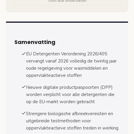
Toon alle onderdelen
Geurallergenen etiketteringseisen
Biologische afbreekbaarheid en
milieuvoorschriften
Vereisten voor oppervlakteactieve stoffen
Samenvatting
Biodegradabiliteitstesten in
EU Detergenten Verordening 2026/405
geaccrediteerde laboratoria
vervangt vanaf 2026 volledig de twintig jaar
oude regelgeving voor wasmiddelen en
Fosfaatbeperkingen in wasmiddelen
oppervlakteactieve stoffen
Dierproeven verbod en microbiële producten
regelgeving
Nieuwe digitale productpaspoorten (DPP)
worden verplicht voor alle detergenten die
Volledig verbod op nieuwe dierproeven
op de EU-markt worden gebracht
Historische data regelgeving
Strengere biologische afbreekvereisten en
Microbiële producten veiligheidsvereisten
uitgebreide testmethoden voor
oppervlakteactieve stoffen treden in werking
Compliance-eisen voor bedrijven en