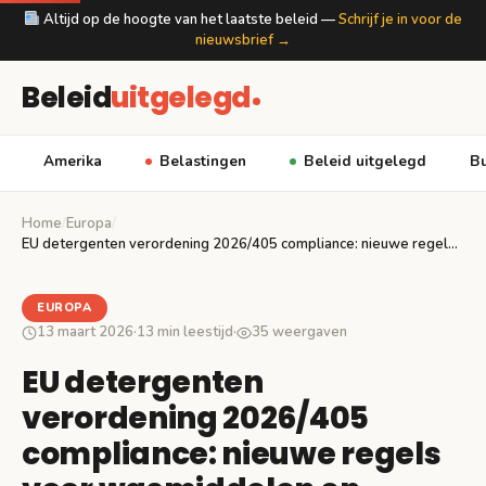
Altijd op de hoogte van het laatste beleid —
Schrijf je in voor de
nieuwsbrief →
Beleid
uitgelegd
Amerika
Belastingen
Beleid uitgelegd
Bu
Home
/
Europa
/
EU detergenten verordening 2026/405 compliance: nieuwe regels voor…
EUROPA
13 maart 2026
·
13 min leestijd
·
35 weergaven
EU detergenten
verordening 2026/405
compliance: nieuwe regels