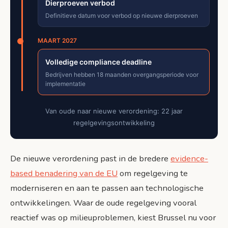
Dierproeven verbod
Definitieve datum voor verbod op nieuwe dierproeven
MAART 2027
Volledige compliance deadline
Bedrijven hebben 18 maanden overgangsperiode voor
implementatie
Van oude naar nieuwe verordening: 22 jaar
regelgevingsontwikkeling
De nieuwe verordening past in de bredere
evidence-
based benadering van de EU
om regelgeving te
moderniseren en aan te passen aan technologische
ontwikkelingen. Waar de oude regelgeving vooral
reactief was op milieuproblemen, kiest Brussel nu voor