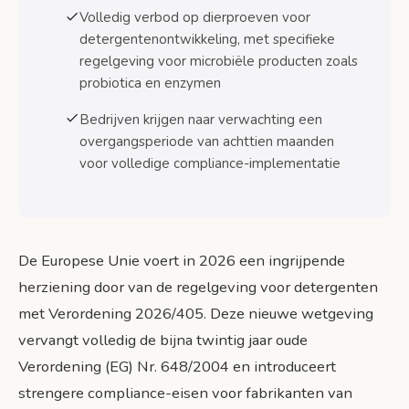
implementatie
Volledig verbod op dierproeven voor
detergentenontwikkeling, met specifieke
Verplichtingen voor producenten en
importeurs
regelgeving voor microbiële producten zoals
probiotica en enzymen
Navulsystemen regelgeving
Bedrijven krijgen naar verwachting een
Geharmoniseerde
overgangsperiode van achttien maanden
risicobeoordelingsmethoden
voor volledige compliance-implementatie
Bronnen
De Europese Unie voert in 2026 een ingrijpende
herziening door van de regelgeving voor detergenten
met Verordening 2026/405. Deze nieuwe wetgeving
vervangt volledig de bijna twintig jaar oude
Verordening (EG) Nr. 648/2004 en introduceert
strengere compliance-eisen voor fabrikanten van