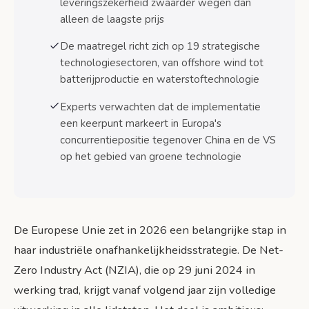
leveringszekerheid zwaarder wegen dan
Beoordelingscriteria en tijdlijnen voor
alleen de laagste prijs
projectgoedkeuring
De maatregel richt zich op 19 strategische
Gevolgen voor openbare aanbestedingen en
technologiesectoren, van offshore wind tot
marktwerking
batterijproductie en waterstoftechnologie
Verplichte niet-prijscriteria in
aanbestedingen
Experts verwachten dat de implementatie
een keerpunt markeert in Europa's
Voorkeurbehandeling voor Europese
concurrentiepositie tegenover China en de VS
groene technologie
op het gebied van groene technologie
Praktische gevolgen voor Nederlandse
bedrijven
Kansen voor het Nederlandse MKB
De Europese Unie zet in 2026 een belangrijke stap in
Uitdagingen voor grote Nederlandse
haar industriële onafhankelijkheidsstrategie. De Net-
ondernemingen
Zero Industry Act (NZIA), die op 29 juni 2024 in
Sectorspecifieke impact
werking trad, krijgt vanaf volgend jaar zijn volledige
Tijdlijn en implementatiestappen 2026-2030