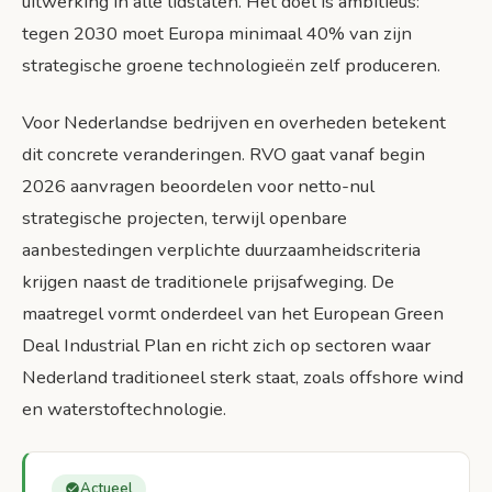
uitwerking in alle lidstaten. Het doel is ambitieus:
Korte termijn: 2026-2027
tegen 2030 moet Europa minimaal 40% van zijn
strategische groene technologieën zelf produceren.
Middellange termijn: 2028-2029
Voor Nederlandse bedrijven en overheden betekent
Lange termijn: 2030 en verder
dit concrete veranderingen. RVO gaat vanaf begin
Conclusie: Europa’s groene industriële revolutie
2026 aanvragen beoordelen voor netto-nul
strategische projecten, terwijl openbare
Bronnen
aanbestedingen verplichte duurzaamheidscriteria
krijgen naast de traditionele prijsafweging. De
maatregel vormt onderdeel van het European Green
Deal Industrial Plan en richt zich op sectoren waar
Nederland traditioneel sterk staat, zoals offshore wind
en waterstoftechnologie.
Actueel