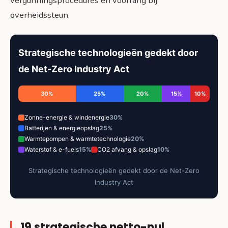
vergunningsprocedures en voorrang bij
overheidssteun.
Strategische technologieën gedekt door
de Net-Zero Industry Act
30%
25%
20%
15%
10%
Zonne-energie & windenergie
30%
Batterijen & energieopslag
25%
Warmtepompen & warmtetechnologie
20%
Waterstof & e-fuels
15%
CO2 afvang & opslag
10%
Strategische technologieën gedekt door de Net-Zero
Industry Act
19 strategische netto-nul