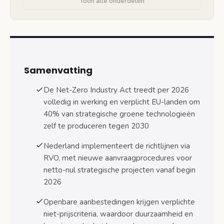
Toon alle onderdelen
Opslag en transport: batterijen en
waterstoftechnologie
Gebouwde omgeving: warmtepompen en
isolatietechnologie
40% productiedoel en Europese technologische
Samenvatting
autonomie
De Net-Zero Industry Act treedt per 2026
Productiecapaciteitsdoelstellingen per
technologiesector
volledig in werking en verplicht EU-landen om
40% van strategische groene technologieën
Supply chain resilience en kritieke
zelf te produceren tegen 2030
grondstoffen
Nederland implementeert de richtlijnen via
Nederlandse implementatie via RVO en
RVO, met nieuwe aanvraagprocedures voor
aanvraagprocedures
netto-nul strategische projecten vanaf begin
RVO als uitvoeringsorganisatie voor
2026
NZIA-maatregelen
Openbare aanbestedingen krijgen verplichte
Aanvraagproces voor netto-nul
niet-prijscriteria, waardoor duurzaamheid en
strategisch project status