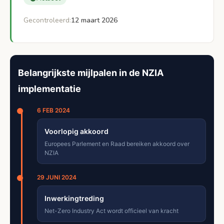
Gecontroleerd:
12 maart 2026
Belangrijkste mijlpalen in de NZIA
implementatie
6 FEB 2024
Voorlopig akkoord
Europees Parlement en Raad bereiken akkoord over
NZIA
29 JUNI 2024
Inwerkingtreding
Net-Zero Industry Act wordt officieel van kracht