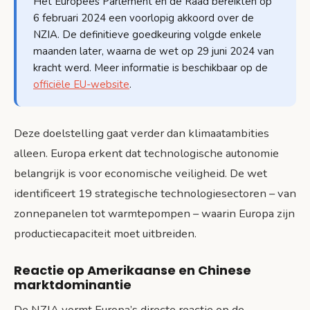
Het Europees Parlement en de Raad bereikten op
6 februari 2024 een voorlopig akkoord over de
NZIA. De definitieve goedkeuring volgde enkele
maanden later, waarna de wet op 29 juni 2024 van
kracht werd. Meer informatie is beschikbaar op de
officiële EU-website
.
Deze doelstelling gaat verder dan klimaatambities
alleen. Europa erkent dat technologische autonomie
belangrijk is voor economische veiligheid. De wet
identificeert 19 strategische technologiesectoren – van
zonnepanelen tot warmtepompen – waarin Europa zijn
productiecapaciteit moet uitbreiden.
Reactie op Amerikaanse en Chinese
marktdominantie
De NZIA vormt Europa’s directe reactie op de