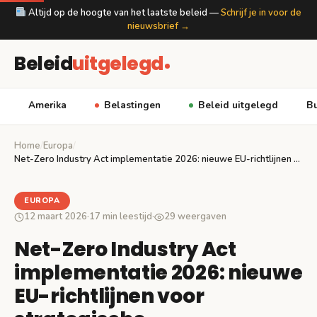
Altijd op de hoogte van het laatste beleid —
Schrijf je in voor de
nieuwsbrief →
Beleid
uitgelegd
Amerika
Belastingen
Beleid uitgelegd
Bu
Home
/
Europa
/
Net-Zero Industry Act implementatie 2026: nieuwe EU-richtlijnen voor…
EUROPA
12 maart 2026
·
17 min leestijd
·
29 weergaven
Net-Zero Industry Act
implementatie 2026: nieuwe
EU-richtlijnen voor