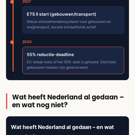
2027
ETS II start (gebouwen/transport)
Nieuw emissiehandelssysteem voor gebouwen en
wegtransport, sociale klimaatfonds actief
2030
55% reductie-deadline
EU-brede toets of het 55%-doel is gehaald. Slechtste
gebouwen moeten zijn gerenoveerd
Wat heeft Nederland al gedaan –
en wat nog niet?
Wat heeft Nederland al gedaan – en wat