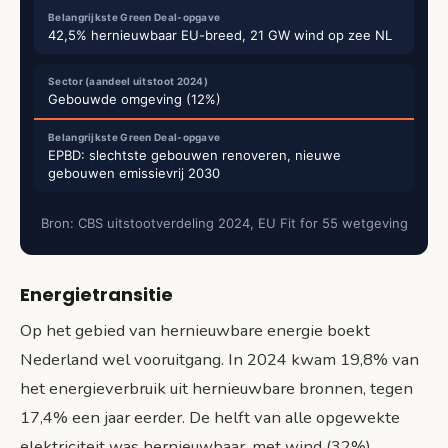
42,5% hernieuwbaar EU-breed, 21 GW wind op zee NL
Gebouwde omgeving (12%)
EPBD: slechtste gebouwen renoveren, nieuwe
gebouwen emissievrij 2030
Bron: CBS uitstootverdeling 2024, EU Fit for 55 wetgeving
Energietransitie
Op het gebied van hernieuwbare energie boekt
Nederland wel vooruitgang. In 2024 kwam 19,8% van
het energieverbruik uit hernieuwbare bronnen, tegen
17,4% een jaar eerder. De helft van alle opgewekte
elektriciteit was hernieuwbaar, met wind (32%),