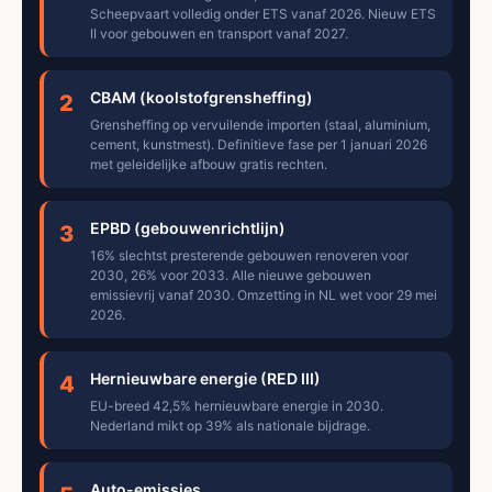
Scheepvaart volledig onder ETS vanaf 2026. Nieuw ETS
II voor gebouwen en transport vanaf 2027.
CBAM (koolstofgrensheffing)
2
Grensheffing op vervuilende importen (staal, aluminium,
cement, kunstmest). Definitieve fase per 1 januari 2026
met geleidelijke afbouw gratis rechten.
EPBD (gebouwenrichtlijn)
3
16% slechtst presterende gebouwen renoveren voor
2030, 26% voor 2033. Alle nieuwe gebouwen
emissievrij vanaf 2030. Omzetting in NL wet voor 29 mei
2026.
Hernieuwbare energie (RED III)
4
EU-breed 42,5% hernieuwbare energie in 2030.
Nederland mikt op 39% als nationale bijdrage.
Auto-emissies