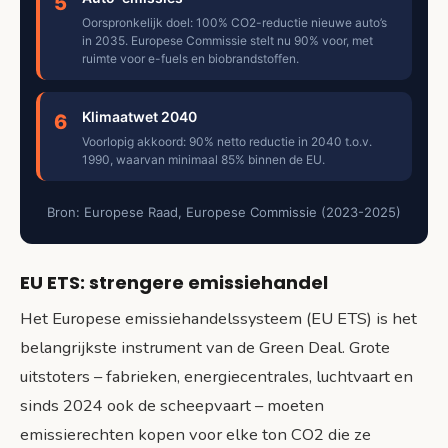
5
Oorspronkelijk doel: 100% CO2-reductie nieuwe auto’s
in 2035. Europese Commissie stelt nu 90% voor, met
ruimte voor e-fuels en biobrandstoffen.
Klimaatwet 2040
6
Voorlopig akkoord: 90% netto reductie in 2040 t.o.v.
1990, waarvan minimaal 85% binnen de EU.
Bron: Europese Raad, Europese Commissie (2023-2025)
EU ETS: strengere emissiehandel
Het Europese emissiehandelssysteem (EU ETS) is het
belangrijkste instrument van de Green Deal. Grote
uitstoters – fabrieken, energiecentrales, luchtvaart en
sinds 2024 ook de scheepvaart – moeten
emissierechten kopen voor elke ton CO2 die ze