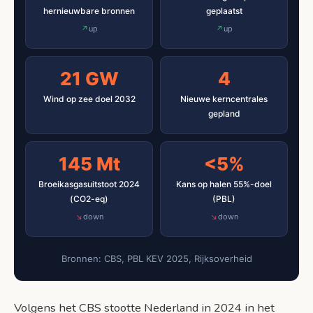
hernieuwbare bronnen
geplaatst
up
up
21 GW
4
Wind op zee doel 2032
Nieuwe kerncentrales
gepland
145 Mt
<5%
Broeikasgasuitstoot 2024
Kans op halen 55%-doel
(CO2-eq)
(PBL)
down
down
Bronnen: CBS, PBL KEV 2025, Rijksoverheid
Volgens het CBS stootte Nederland in 2024 in het