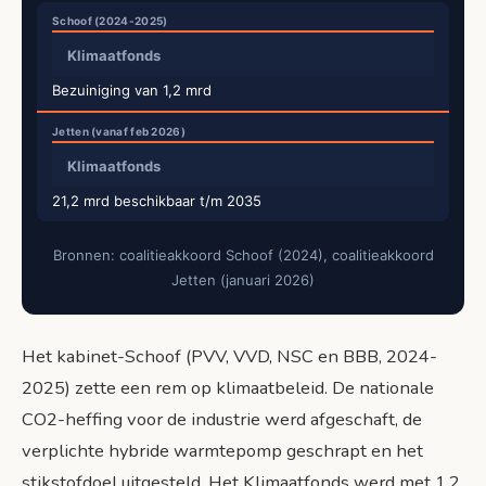
Klimaatfonds
Bezuiniging van 1,2 mrd
Klimaatfonds
21,2 mrd beschikbaar t/m 2035
Bronnen: coalitieakkoord Schoof (2024), coalitieakkoord
Jetten (januari 2026)
Het kabinet-Schoof (PVV, VVD, NSC en BBB, 2024-
2025) zette een rem op klimaatbeleid. De nationale
CO2-heffing voor de industrie werd afgeschaft, de
verplichte hybride warmtepomp geschrapt en het
stikstofdoel uitgesteld. Het Klimaatfonds werd met 1,2