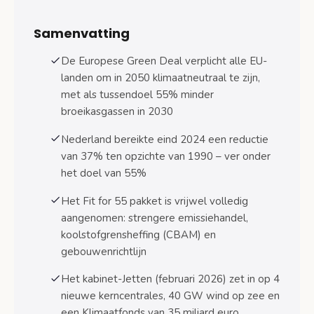
Landbouw en stikstof
Samenvatting
Klimaatfonds: 35 miljard euro
De Europese Green Deal verplicht alle EU-
Tijdlijn
landen om in 2050 klimaatneutraal te zijn,
met als tussendoel 55% minder
Wat heeft Nederland al gedaan – en wat nog
broeikasgassen in 2030
niet?
Nederland bereikte eind 2024 een reductie
Veelgestelde vragen
van 37% ten opzichte van 1990 – ver onder
Veelgestelde vragen
het doel van 55%
Bronnen
Het Fit for 55 pakket is vrijwel volledig
aangenomen: strengere emissiehandel,
koolstofgrensheffing (CBAM) en
gebouwenrichtlijn
Het kabinet-Jetten (februari 2026) zet in op 4
nieuwe kerncentrales, 40 GW wind op zee en
een Klimaatfonds van 35 miljard euro