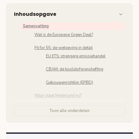
Inhoudsopgave
Samenvatting
Wat is de Europese Green Deal?
Fit for 55: de wetgeving in detail
EU ETS: strengere emissiehandel
CBAM: de koolstofgrensheffing
Gebouwenrichtlijn (EPBD)
Waar staat Nederland nu?
Energietransitie
Toon alle onderdelen
Kernenergie: vier nieuwe centrales
Het politieke debat in Nederland