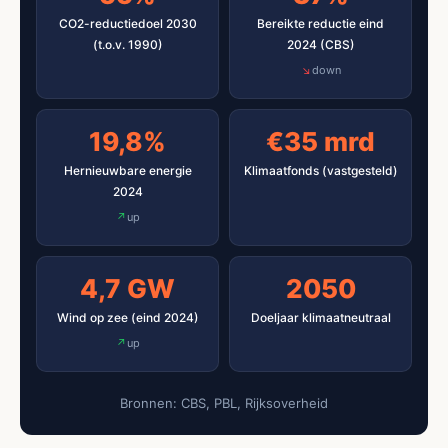
CO2-reductiedoel 2030
Bereikte reductie eind
(t.o.v. 1990)
2024 (CBS)
down
19,8%
€35 mrd
Hernieuwbare energie
Klimaatfonds (vastgesteld)
2024
up
4,7 GW
2050
Wind op zee (eind 2024)
Doeljaar klimaatneutraal
up
Bronnen: CBS, PBL, Rijksoverheid