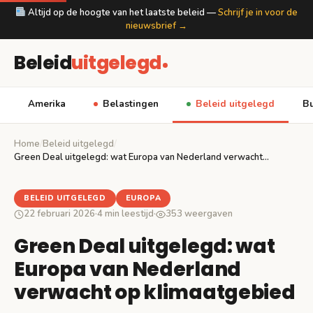
Altijd op de hoogte van het laatste beleid —
Schrijf je in voor de
nieuwsbrief →
Beleid
uitgelegd
Amerika
Belastingen
Beleid uitgelegd
Bu
Home
/
Beleid uitgelegd
/
Green Deal uitgelegd: wat Europa van Nederland verwacht…
BELEID UITGELEGD
EUROPA
22 februari 2026
·
4 min leestijd
·
353 weergaven
Green Deal uitgelegd: wat
Europa van Nederland
verwacht op klimaatgebied