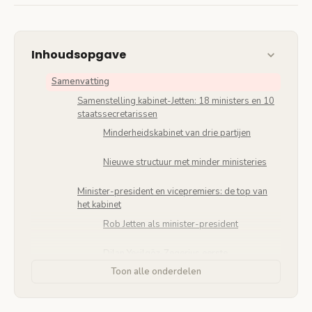
Inhoudsopgave
Samenvatting
Samenstelling kabinet-Jetten: 18 ministers en 10
staatssecretarissen
Minderheidskabinet van drie partijen
Nieuwe structuur met minder ministeries
Minister-president en vicepremiers: de top van
het kabinet
Rob Jetten als minister-president
Dilan Yeşilgöz-Zegerius eerste
viceminister-president
Toon alle onderdelen
Bart van den Brink tweede viceminister-
president