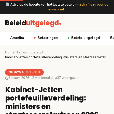
Altijd op de hoogte van het laatste beleid —
Schrijf je in voor de
nieuwsbrief →
Beleid
uitgelegd
Amerika
Belastingen
Beleid uitgelegd
Bu
Home
/
Nieuws uitgelegd
/
Kabinet-Jetten portefeuilleverdeling: ministers en staatssecretarissen 2026
NIEUWS UITGELEGD
3 maart 2026
·
12 min leestijd
·
37 weergaven
Kabinet-Jetten
portefeuilleverdeling:
ministers en