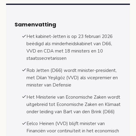
Ministeries en portefeuilleverdeling per
departement
Samenvatting
Economische Zaken en Klimaat
Het kabinet-Jetten is op 23 februari 2026
Financiën en Sociale Zaken
beëdigd als minderheidskabinet van D66,
VVD en CDA met 18 ministers en 10
Justitie en Veiligheid
staatssecretarissen
Overige ministeries
Rob Jetten (D66) wordt minister-president,
Ministers zonder ministerie en
met Dilan Yeşilgöz (VVD) als vicepremier en
staatssecretarissen
minister van Defensie
Zes ministers zonder departement
Het Ministerie van Economische Zaken wordt
Tien staatssecretarissen en hun taken
uitgebreid tot Economische Zaken en Klimaat
onder leiding van Bart van den Brink (D66)
Partijverdeling en politieke verhoudingen
Eelco Heinen (VVD) blijft minister van
Welke partij levert welke bewindslieden
Financiën voor continuïteit in het economisch